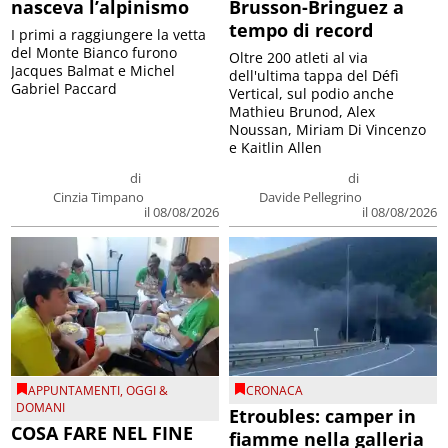
nasceva l’alpinismo
Brusson-Bringuez a
tempo di record
I primi a raggiungere la vetta
del Monte Bianco furono
Oltre 200 atleti al via
Jacques Balmat e Michel
dell'ultima tappa del Défì
Gabriel Paccard
Vertical, sul podio anche
Mathieu Brunod, Alex
Noussan, Miriam Di Vincenzo
e Kaitlin Allen
di
di
Cinzia Timpano
Davide Pellegrino
il 08/08/2026
il 08/08/2026
APPUNTAMENTI
,
OGGI &
CRONACA
DOMANI
Etroubles: camper in
COSA FARE NEL FINE
fiamme nella galleria