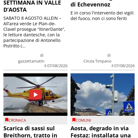
SETTIMANA IN VALLE
di Echevennoz
D’AOSTA
E in corso l'intervento dei vigili
SABATO 8 AGOSTO ALLEIN –
del fuoco, non ci sono feriti
All’area verde Le Plan-de-
Clavel prosegue “ItinerDante”,
le letture dantesche, con la
partecipazione di Antonello
Pistritto (...
di
di
gazzettamatin
Cinzia Timpano
il 07/08/2026
il 07/08/2026
CRONACA
COMUNI
Scarica di sassi sul
Aosta, degrado in via
Breithorn, tratto in
Festaz: installata una