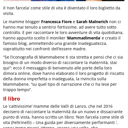
Il ’non farcela’ come stile di vita è diventato il loro biglietto da
visita.
Le mamme blogger
Francesca Fiore
e
Sarah Malnerich
non ci
hanno mai tenuto a sentirsi fortissime, ad avere tutto sotto
controllo. E per raccontare le loro avventure di vita quotidiana,
hanno appunto scelto il moniker ’
Mammadimerda
’ e creato il
famoso blog, ammettendo una grande inadeguatezza,
soprattutto nei confronti dell’essere madre.
“Se l’iconografia di Mammabene ti sta stretta e pensi che ci sia
bisogno di un modo diverso di raccontare la maternità, stai
qui”: ecco il messaggio di benvenuto alle porte della loro
dimora online, dove hanno elaborato il loro progetto di riscatto
della donna imperfetta o inadeguata, la rivincita sulla
Mammabene, “su quel tipo di narrazione che ci ha lese per
troppo tempo”.
Il libro
Le ’cattivissime’ mamme delle Valli di Lanzo, che nel 2016
decisero di raccontare la maternità da un nuovo e dissacrante
punto di vista, hanno scritto un libro: ’Non farcela come stile di
vita (Feltrinelli) – Una guida per diversamente performanti ’,
senza tropo girarci attorno, ancora una volta, che