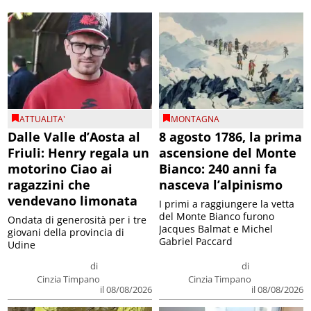
ATTUALITA'
MONTAGNA
Dalle Valle d’Aosta al
8 agosto 1786, la prima
Friuli: Henry regala un
ascensione del Monte
motorino Ciao ai
Bianco: 240 anni fa
ragazzini che
nasceva l’alpinismo
vendevano limonata
I primi a raggiungere la vetta
del Monte Bianco furono
Ondata di generosità per i tre
Jacques Balmat e Michel
giovani della provincia di
Gabriel Paccard
Udine
di
di
Cinzia Timpano
Cinzia Timpano
il 08/08/2026
il 08/08/2026