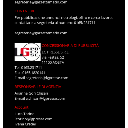
segreteria@gazzettamatin.com
CONTATTACI
Per pubblicazione annunci, necrologi, offro e cerco lavoro,
contattare la segreteria al numero: 0165/231711
segreteria@gazzettamatin.com
CONCESSIONARIA DI PUBBLICITÀ
LG PRESSE S.R.L.
via Festaz, 52
11100 AOSTA
Tel: 0165.231711
Fax: 0165.1820141
E-mail
segreteria@lgpresse.com
RESPONSABILE DI AGENZIA
Arianna Gori Chisari
E-mail
a.chisari@lgpresse.com
Account
Luca Torino
l.torino@lgpresse.com
Ivana Cretier