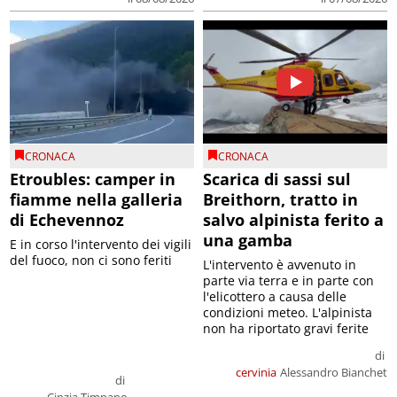
CRONACA
CRONACA
Etroubles: camper in
Scarica di sassi sul
fiamme nella galleria
Breithorn, tratto in
di Echevennoz
salvo alpinista ferito a
una gamba
E in corso l'intervento dei vigili
del fuoco, non ci sono feriti
L'intervento è avvenuto in
parte via terra e in parte con
l'elicottero a causa delle
condizioni meteo. L'alpinista
non ha riportato gravi ferite
di
cervinia
Alessandro Bianchet
di
Cinzia Timpano