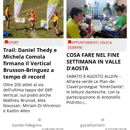
SPORT
APPUNTAMENTI
,
OGGI &
DOMANI
Trail: Daniel Thedy e
COSA FARE NEL FINE
Michela Comola
SETTIMANA IN VALLE
firmano il Vertical
D’AOSTA
Brusson-Bringuez a
tempo di record
SABATO 8 AGOSTO ALLEIN –
All’area verde Le Plan-de-
Oltre 200 atleti al via
Clavel prosegue “ItinerDante”,
dell'ultima tappa del Défì
le letture dantesche, con la
Vertical, sul podio anche
partecipazione di Antonello
Mathieu Brunod, Alex
Pistritto (...
Noussan, Miriam Di Vincenzo
e Kaitlin Allen
di
di
Davide Pellegrino
gazzettamatin
il 08/08/2026
il 07/08/2026