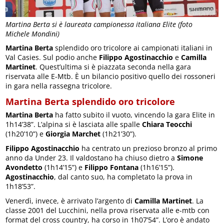
Martina Berta si è laureata campionessa italiana Elite (foto
Michele Mondini)
Martina Berta
splendido oro tricolore ai campionati italiani in
Val Casies. Sul podio anche
Filippo Agostinacchio
e
Camilla
Martinet
. Quest’ultima si è piazzata seconda nella gara
riservata alle E-Mtb. È un bilancio positivo quello dei rossoneri
in gara nella rassegna tricolore.
Martina Berta splendido oro tricolore
Martina Berta
ha fatto subito il vuoto, vincendo la gara Elite in
1h14’38”. L’alpina si è lasciata alle spalle
Chiara Teocchi
(1h20’10”) e
Giorgia Marchet
(1h21’30”).
Filippo Agostinacchio
ha centrato un prezioso bronzo al primo
anno da Under 23. Il valdostano ha chiuso dietro a
Simone
Avondetto
(1h14’15”) e
Filippo Fontana
(1h16’15”).
Agostinacchio
, dal canto suo, ha completato la prova in
1h18’53”.
Venerdì, invece, è arrivato l’argento di
Camilla Martinet
. La
classe 2001 del Lucchini, nella prova riservata alle e-mtb con
format del cross country, ha corso in 1h07’54”. L’oro è andato