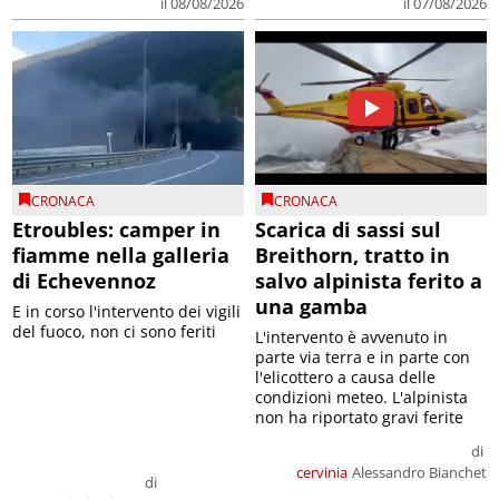
il 08/08/2026
il 07/08/2026
CRONACA
CRONACA
Etroubles: camper in
Scarica di sassi sul
fiamme nella galleria
Breithorn, tratto in
di Echevennoz
salvo alpinista ferito a
una gamba
E in corso l'intervento dei vigili
del fuoco, non ci sono feriti
L'intervento è avvenuto in
parte via terra e in parte con
l'elicottero a causa delle
condizioni meteo. L'alpinista
non ha riportato gravi ferite
di
cervinia
Alessandro Bianchet
di