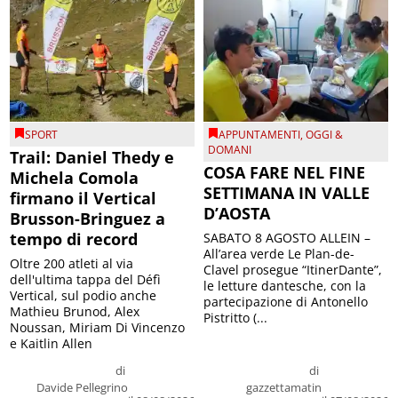
SPORT
APPUNTAMENTI
,
OGGI &
DOMANI
Trail: Daniel Thedy e
COSA FARE NEL FINE
Michela Comola
SETTIMANA IN VALLE
firmano il Vertical
D’AOSTA
Brusson-Bringuez a
tempo di record
SABATO 8 AGOSTO ALLEIN –
All’area verde Le Plan-de-
Oltre 200 atleti al via
Clavel prosegue “ItinerDante”,
dell'ultima tappa del Défì
le letture dantesche, con la
Vertical, sul podio anche
partecipazione di Antonello
Mathieu Brunod, Alex
Pistritto (...
Noussan, Miriam Di Vincenzo
e Kaitlin Allen
di
di
Davide Pellegrino
gazzettamatin