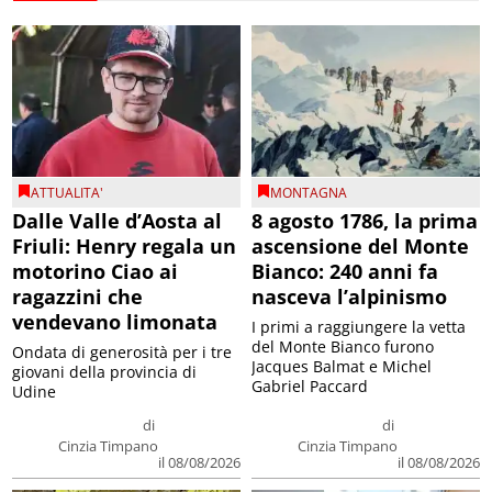
ATTUALITA'
MONTAGNA
Dalle Valle d’Aosta al
8 agosto 1786, la prima
Friuli: Henry regala un
ascensione del Monte
motorino Ciao ai
Bianco: 240 anni fa
ragazzini che
nasceva l’alpinismo
vendevano limonata
I primi a raggiungere la vetta
del Monte Bianco furono
Ondata di generosità per i tre
Jacques Balmat e Michel
giovani della provincia di
Gabriel Paccard
Udine
di
di
Cinzia Timpano
Cinzia Timpano
il 08/08/2026
il 08/08/2026