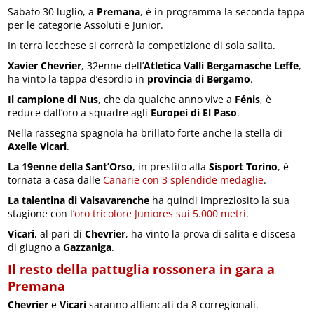
Sabato 30 luglio, a
Premana
, è in programma la seconda tappa
per le categorie Assoluti e Junior.
In terra lecchese si correrà la competizione di sola salita.
Xavier Chevrier
, 32enne dell’
Atletica Valli Bergamasche Leffe
,
ha vinto la tappa d’esordio in
provincia di Bergamo
.
Il campione di Nus
, che da qualche anno vive a
Fénis
, è
reduce dall’oro a squadre agli
Europei di El Paso
.
Nella rassegna spagnola ha brillato forte anche la stella di
Axelle Vicari
.
La 19enne della Sant’Orso
, in prestito alla
Sisport Torino
, è
tornata a casa dalle
Canarie con 3 splendide medaglie
.
La talentina di Valsavarenche
ha quindi impreziosito la sua
stagione con l’
oro tricolore Juniores sui 5.000 metri
.
Vicari
, al pari di
Chevrier
, ha vinto la prova di salita e discesa
di giugno a
Gazzaniga
.
Il resto della pattuglia rossonera in gara a
Premana
Chevrier
e
Vicari
saranno affiancati da 8 corregionali.