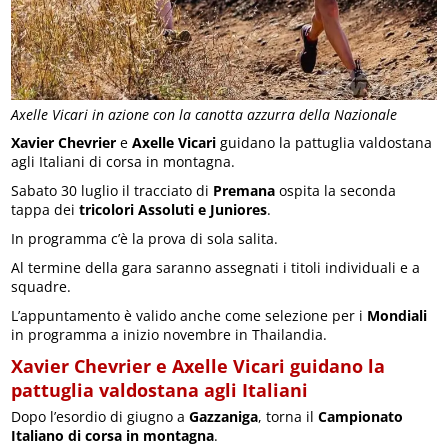
Axelle Vicari in azione con la canotta azzurra della Nazionale
Xavier Chevrier
e
Axelle Vicari
guidano la pattuglia valdostana
agli Italiani di corsa in montagna.
Sabato 30 luglio il tracciato di
Premana
ospita la seconda
tappa dei
tricolori Assoluti e Juniores
.
In programma c’è la prova di sola salita.
Al termine della gara saranno assegnati i titoli individuali e a
squadre.
L’appuntamento è valido anche come selezione per i
Mondiali
in programma a inizio novembre in Thailandia.
Xavier Chevrier e Axelle Vicari guidano la
pattuglia valdostana agli Italiani
Dopo l’esordio di giugno a
Gazzaniga
, torna il
Campionato
Italiano di corsa in montagna
.