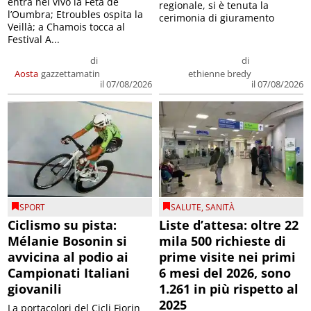
entra nel vivo la Feta de
regionale, si è tenuta la
l’Oumbra; Etroubles ospita la
cerimonia di giuramento
Veillà; a Chamois tocca al
Festival A...
di
di
Aosta
gazzettamatin
ethienne bredy
il 07/08/2026
il 07/08/2026
SPORT
SALUTE
,
SANITÀ
Ciclismo su pista:
Liste d’attesa: oltre 22
Mélanie Bosonin si
mila 500 richieste di
avvicina al podio ai
prime visite nei primi
Campionati Italiani
6 mesi del 2026, sono
giovanili
1.261 in più rispetto al
2025
La portacolori del Cicli Fiorin