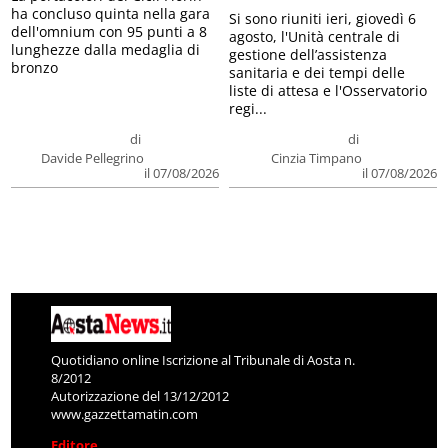
ha concluso quinta nella gara
Si sono riuniti ieri, giovedì 6
dell'omnium con 95 punti a 8
agosto, l'Unità centrale di
lunghezze dalla medaglia di
gestione dell’assistenza
bronzo
sanitaria e dei tempi delle
liste di attesa e l'Osservatorio
regi...
di
di
Davide Pellegrino
Cinzia Timpano
il 07/08/2026
il 07/08/2026
Quotidiano online Iscrizione al Tribunale di Aosta n.
8/2012
Autorizzazione del 13/12/2012
www.gazzettamatin.com
Editore