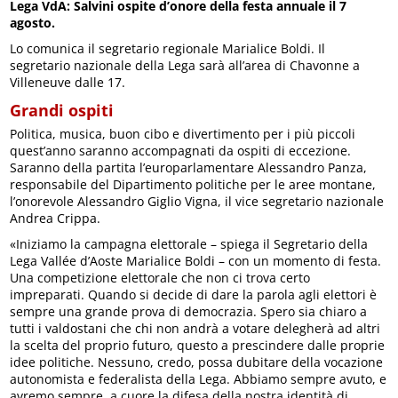
Lega VdA: Salvini ospite d’onore della festa annuale il 7
agosto.
Lo comunica il segretario regionale Marialice Boldi. Il
segretario nazionale della Lega sarà all’area di Chavonne a
Villeneuve dalle 17.
Grandi ospiti
Politica, musica, buon cibo e divertimento per i più piccoli
quest’anno saranno accompagnati da ospiti di eccezione.
Saranno della partita l’europarlamentare Alessandro Panza,
responsabile del Dipartimento politiche per le aree montane,
l’onorevole Alessandro Giglio Vigna, il vice segretario nazionale
Andrea Crippa.
«Iniziamo la campagna elettorale – spiega il Segretario della
Lega Vallée d’Aoste Marialice Boldi – con un momento di festa.
Una competizione elettorale che non ci trova certo
impreparati. Quando si decide di dare la parola agli elettori è
sempre una grande prova di democrazia. Spero sia chiaro a
tutti i valdostani che chi non andrà a votare delegherà ad altri
la scelta del proprio futuro, questo a prescindere dalle proprie
idee politiche. Nessuno, credo, possa dubitare della vocazione
autonomista e federalista della Lega. Abbiamo sempre avuto, e
avremo sempre, a cuore la difesa della nostra identità di