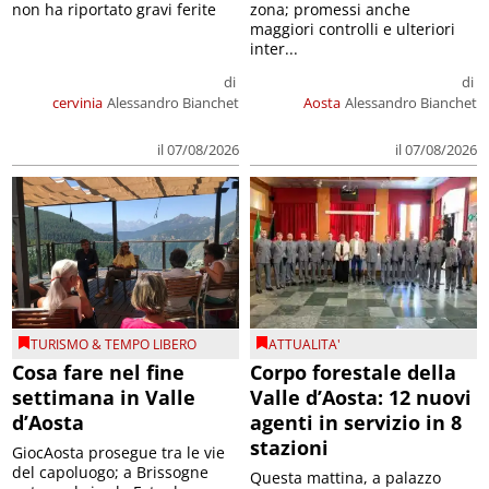
non ha riportato gravi ferite
zona; promessi anche
maggiori controlli e ulteriori
inter...
di
di
cervinia
Alessandro Bianchet
Aosta
Alessandro Bianchet
il 07/08/2026
il 07/08/2026
TURISMO & TEMPO LIBERO
ATTUALITA'
Cosa fare nel fine
Corpo forestale della
settimana in Valle
Valle d’Aosta: 12 nuovi
d’Aosta
agenti in servizio in 8
stazioni
GiocAosta prosegue tra le vie
del capoluogo; a Brissogne
Questa mattina, a palazzo