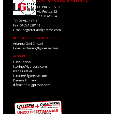
CONCESSIONARIA DI PUBBLICITÀ
LG PRESSE S.R.L.
via Festaz, 52
11100 AOSTA
Tel: 0165.231711
Fax: 0165.1820141
E-mail
segreteria@lgpresse.com
RESPONSABILE DI AGENZIA
Arianna Gori Chisari
E-mail
a.chisari@lgpresse.com
Account
Luca Torino
l.torino@lgpresse.com
Ivana Cretier
i.cretier@lgpresse.com
Daniele Fimiano
d.fimiano@lgpresse.com