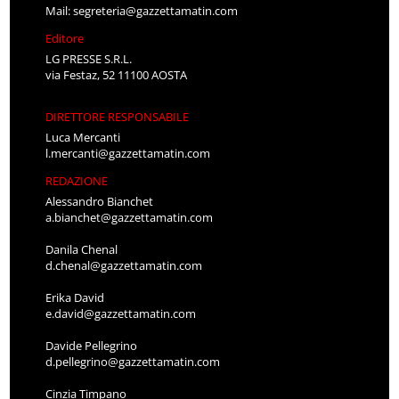
Mail:
segreteria@gazzettamatin.com
Editore
LG PRESSE S.R.L.
via Festaz, 52 11100 AOSTA
DIRETTORE RESPONSABILE
Luca Mercanti
l.mercanti@gazzettamatin.com
REDAZIONE
Alessandro Bianchet
a.bianchet@gazzettamatin.com
Danila Chenal
d.chenal@gazzettamatin.com
Erika David
e.david@gazzettamatin.com
Davide Pellegrino
d.pellegrino@gazzettamatin.com
Cinzia Timpano