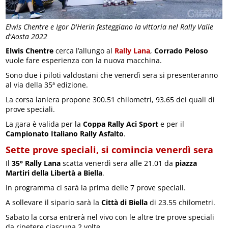
Elwis Chentre e Igor D'Herin festeggiano la vittoria nel Rally Valle
d'Aosta 2022
Elwis Chentre
cerca l’allungo al
Rally Lana
,
Corrado Peloso
vuole fare esperienza con la nuova macchina.
Sono due i piloti valdostani che venerdì sera si presenteranno
al via della 35ª edizione.
La corsa laniera propone 300.51 chilometri, 93.65 dei quali di
prove speciali.
La gara è valida per la
Coppa Rally Aci Sport
e per il
Campionato Italiano Rally Asfalto
.
Sette prove speciali, si comincia venerdì sera
Il
35° Rally Lana
scatta venerdì sera alle 21.01 da
piazza
Martiri della Libertà a Biella
.
In programma ci sarà la prima delle 7 prove speciali.
A sollevare il sipario sarà la
Città di Biella
di 23.55 chilometri.
Sabato la corsa entrerà nel vivo con le altre tre prove speciali
da ripetere ciascuna 2 volte.