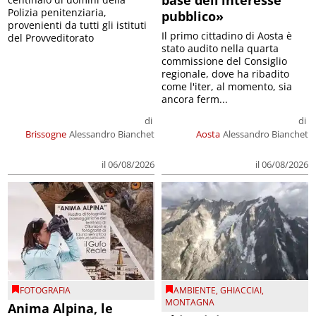
base dell’interesse
Polizia penitenziaria,
pubblico»
provenienti da tutti gli istituti
Il primo cittadino di Aosta è
del Provveditorato
stato audito nella quarta
commissione del Consiglio
regionale, dove ha ribadito
come l'iter, al momento, sia
ancora ferm...
di
di
Brissogne
Alessandro Bianchet
Aosta
Alessandro Bianchet
il 06/08/2026
il 06/08/2026
FOTOGRAFIA
AMBIENTE
,
GHIACCIAI
,
MONTAGNA
Anima Alpina, le