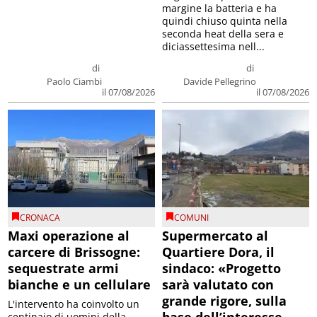
margine la batteria e ha
quindi chiuso quinta nella
seconda heat della sera e
diciassettesima nell...
di
di
Paolo Ciambi
Davide Pellegrino
il 07/08/2026
il 07/08/2026
CRONACA
COMUNI
Maxi operazione al
Supermercato al
carcere di Brissogne:
Quartiere Dora, il
sequestrate armi
sindaco: «Progetto
bianche e un cellulare
sarà valutato con
grande rigore, sulla
L'intervento ha coinvolto un
centinaio di uomini della