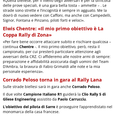
«Quella biellese, per il livello degli avversari e per la difficoltà
delle prove speciali, è una gara bella tosta – ammette – . Le
strade sono strette e l’incognità è sempre in agguato. Me la
dovrò di nuovo vedere con Caffoni, ma anche con Campedelli,
Signor, Fontana e Pinzano, piloti forti e veloci».
Elwis Chentre: «Il mio primo obiettivo è La
Coppa Rally di Zona»
«Per fare bene occorre attaccare subito e rischiare qualcosa –
continua
Chentre
-. Il mio primo obiettivo, però, resta il
campionato, per cui presterò particolare attenzione agli
avversari della CRZ. Ci affideremo alle nostre armi di sempre:
preparazione e affidabilità assicurata dagli uomini del Team
D’Ambra, la bravura di Fabio Grimaldi alle note e la mia
personale esperienza».
Corrado Peloso torna in gara al Rally Lana
Sulle strade biellesi sarà in gara anche
Corrado Peloso
.
Il due volte
Campione Italiano R1
guiderà la
Clio Rally 5 di
Gliese Engineering
assistito da
Paolo Carrucciu
.
L’obiettivo del pilota di Sarre
è proseguire l’apprendistato nel
monomarca della casa francese.