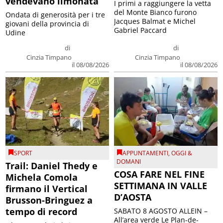
vendevano limonata
I primi a raggiungere la vetta
del Monte Bianco furono
Ondata di generosità per i tre
Jacques Balmat e Michel
giovani della provincia di
Gabriel Paccard
Udine
di
di
Cinzia Timpano
Cinzia Timpano
il 08/08/2026
il 08/08/2026
SPORT
APPUNTAMENTI
,
OGGI &
DOMANI
Trail: Daniel Thedy e
COSA FARE NEL FINE
Michela Comola
SETTIMANA IN VALLE
firmano il Vertical
D’AOSTA
Brusson-Bringuez a
tempo di record
SABATO 8 AGOSTO ALLEIN –
All’area verde Le Plan-de-