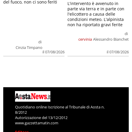
del fuoco, non ci sono feriti
L'intervento è avvenuto in
parte via terra e in parte con
l'elicottero a causa delle
condizioni meteo. L'alpinista
non ha riportato gravi ferite
di
cervinia
Alessandro Bianchet
di
Cinzia Timpano
il 07/08/2026
il 07/08/2026
Quotidiano online Iscrizione al Tribunale di Aosta n.
8/2012
Autorizzazione del 13/12/2012
www.gazzettamatin.com
Editore