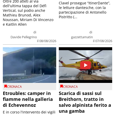
Oltre 200 atleti al via
Clavel prosegue “ItinerDante”,
dell'ultima tappa del Défì
le letture dantesche, con la
Vertical, sul podio anche
partecipazione di Antonello
Mathieu Brunod, Alex
Pistritto (...
Noussan, Miriam Di Vincenzo
e Kaitlin Allen
di
di
Davide Pellegrino
gazzettamatin
il 08/08/2026
il 07/08/2026
CRONACA
CRONACA
Etroubles: camper in
Scarica di sassi sul
fiamme nella galleria
Breithorn, tratto in
di Echevennoz
salvo alpinista ferito a
una gamba
E in corso l'intervento dei vigili