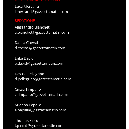
Luca Mercanti
l.mercanti@gazzettamatin.com
REDAZIONE
Alessandro Bianchet
a.bianchet@gazzettamatin.com
Danila Chenal
d.chenal@gazzettamatin.com
Erika David
e.david@gazzettamatin.com
Davide Pellegrino
d.pellegrino@gazzettamatin.com
Cinzia Timpano
c.timpano@gazzettamatin.com
Arianna Papalia
a.papalia@gazzettamatin.com
Thomas Piccot
t.piccot@gazzettamatin.com