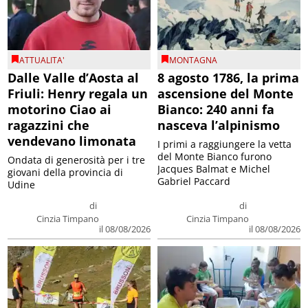
ATTUALITA'
MONTAGNA
Dalle Valle d’Aosta al
8 agosto 1786, la prima
Friuli: Henry regala un
ascensione del Monte
motorino Ciao ai
Bianco: 240 anni fa
ragazzini che
nasceva l’alpinismo
vendevano limonata
I primi a raggiungere la vetta
del Monte Bianco furono
Ondata di generosità per i tre
Jacques Balmat e Michel
giovani della provincia di
Gabriel Paccard
Udine
di
di
Cinzia Timpano
Cinzia Timpano
il 08/08/2026
il 08/08/2026