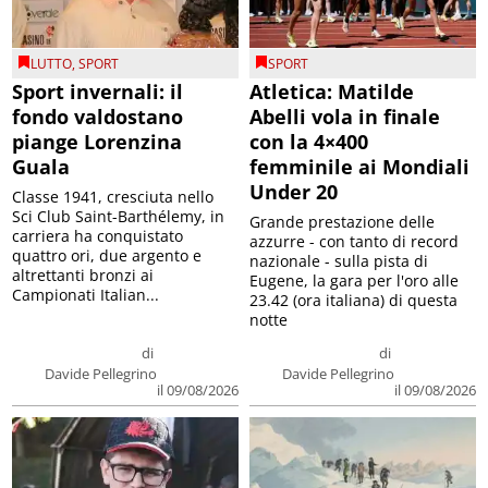
LUTTO
,
SPORT
SPORT
Sport invernali: il
Atletica: Matilde
fondo valdostano
Abelli vola in finale
piange Lorenzina
con la 4×400
Guala
femminile ai Mondiali
Under 20
Classe 1941, cresciuta nello
Sci Club Saint-Barthélemy, in
Grande prestazione delle
carriera ha conquistato
azzurre - con tanto di record
quattro ori, due argento e
nazionale - sulla pista di
altrettanti bronzi ai
Eugene, la gara per l'oro alle
Campionati Italian...
23.42 (ora italiana) di questa
notte
di
di
Davide Pellegrino
Davide Pellegrino
il 09/08/2026
il 09/08/2026