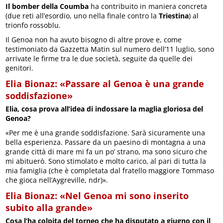
Il bomber della Coumba
ha contribuito in maniera concreta
(due reti all’esordio, uno nella finale contro la
Triestina
) al
trionfo rossoblu.
Il Genoa non ha avuto bisogno di altre prove e, come
testimoniato da Gazzetta Matin sul numero dell’11 luglio, sono
arrivate le firme tra le due società, seguite da quelle dei
genitori.
Elia Bionaz: «Passare al Genoa è una grande
soddisfazione»
Elia, cosa prova all’idea di indossare la maglia gloriosa del
Genoa?
«Per me è una grande soddisfazione. Sarà sicuramente una
bella esperienza. Passare da un paesino di montagna a una
grande città di mare mi fa un po’ strano, ma sono sicuro che
mi abituerò. Sono stimolato e molto carico, al pari di tutta la
mia famiglia (che è completata dal fratello maggiore Tommaso
che gioca nell’Aygreville, ndr)».
Elia Bionaz: «Nel Genoa mi sono inserito
subito alla grande»
Cosa l’ha colpita del torneo che ha disputato a giugno con il