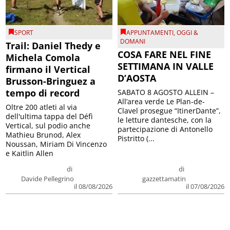
SPORT
APPUNTAMENTI
,
OGGI &
DOMANI
Trail: Daniel Thedy e
COSA FARE NEL FINE
Michela Comola
SETTIMANA IN VALLE
firmano il Vertical
D’AOSTA
Brusson-Bringuez a
tempo di record
SABATO 8 AGOSTO ALLEIN –
All’area verde Le Plan-de-
Oltre 200 atleti al via
Clavel prosegue “ItinerDante”,
dell'ultima tappa del Défì
le letture dantesche, con la
Vertical, sul podio anche
partecipazione di Antonello
Mathieu Brunod, Alex
Pistritto (...
Noussan, Miriam Di Vincenzo
e Kaitlin Allen
di
di
Davide Pellegrino
gazzettamatin
il 08/08/2026
il 07/08/2026