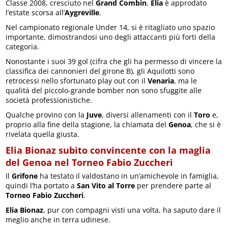
Classe 2008, cresciuto nel
Grand Combin
,
Elia
è approdato
l’estate scorsa all’
Aygreville
.
Nel campionato regionale Under 14, si è ritagliato uno spazio
importante, dimostrandosi uno degli attaccanti più forti della
categoria.
Nonostante i suoi 39 gol (cifra che gli ha permesso di vincere la
classifica dei cannonieri del girone B), gli Aquilotti sono
retrocessi nello sfortunato play out con il
Venaria
, ma le
qualità del piccolo-grande bomber non sono sfuggite alle
società professionistiche.
Qualche provino con la
Juve
, diversi allenamenti con il
Toro
e,
proprio alla fine della stagione, la chiamata del
Genoa
, che si è
rivelata quella giusta.
Elia Bionaz subito convincente con la maglia
del Genoa nel Torneo Fabio Zuccheri
Il
Grifone
ha testato il valdostano in un’amichevole in famiglia,
quindi l’ha portato a
San Vito al Torre
per prendere parte al
Torneo Fabio Zuccheri
.
Elia Bionaz
, pur con compagni visti una volta, ha saputo dare il
meglio anche in terra udinese.