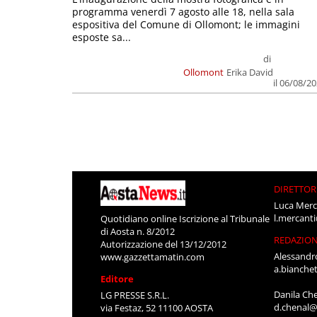
programma venerdì 7 agosto alle 18, nella sala
espositiva del Comune di Ollomont; le immagini
esposte sa...
di
Ollomont
Erika David
il 06/08/2
DIRETTOR
Luca Merc
l.mercant
Quotidiano online Iscrizione al Tribunale
di Aosta n. 8/2012
REDAZIO
Autorizzazione del 13/12/2012
Alessandr
www.gazzettamatin.com
a.bianche
Editore
Danila Ch
LG PRESSE S.R.L.
d.chenal@
via Festaz, 52 11100 AOSTA