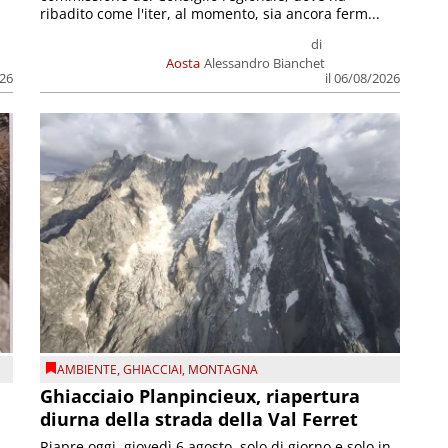
ribadito come l'iter, al momento, sia ancora ferm...
di
Aosta
Alessandro Bianchet
026
il 06/08/2026
AMBIENTE
,
GHIACCIAI
,
MONTAGNA
Ghiacciaio Planpincieux, riapertura
diurna della strada della Val Ferret
Riapre oggi, giovedì 6 agosto, solo di giorno e solo in