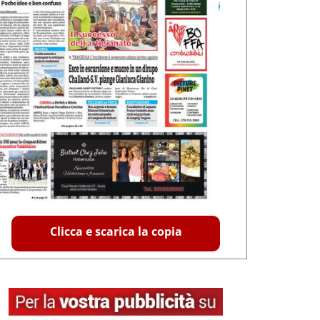
Clicca e scarica la copia