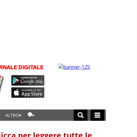
ALTRO
licca per leggere tutte le