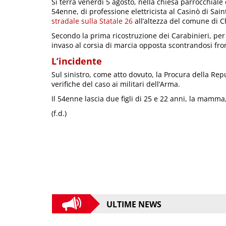
Si terrà venerdì 5 agosto, nella chiesa parrocchiale d
54enne, di professione elettricista al Casinò di Sain
stradale sulla Statale 26
all’altezza del comune di Ch
Secondo la prima ricostruzione dei Carabinieri, per
invaso al corsia di marcia opposta scontrandosi fr
L’incidente
Sul sinistro, come atto dovuto, la Procura della Rep
verifiche del caso ai militari dell’Arma.
Il 54enne lascia due figli di 25 e 22 anni, la mamma
(f.d.)
ULTIME NEWS