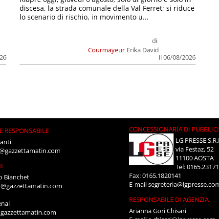
discesa, la strada comunale della Val Ferret; si riduce
lo scenario di rischio, in movimento u...
di
Courmayeur
Erika David
026
il 06/08/2026
CONCESSIONARIA DI PUBBLIC
E RESPONSABILE
LG PRESSE S.R.
anti
via Festaz, 52
i@gazzettamatin.com
11100 AOSTA
NE
Tel: 0165.2317
Fax: 0165.1820141
o Bianchet
E-mail
segreteria@lgpresse.co
t@gazzettamatin.com
RESPONSABILE DI AGENZIA
enal
Arianna Gori Chisari
gazzettamatin.com