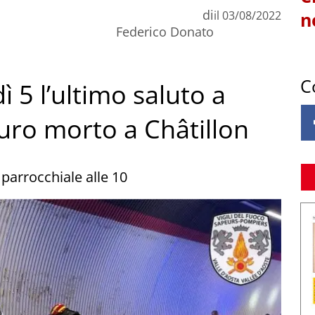
di
il
03/08/2022
n
Federico Donato
C
ì 5 l’ultimo saluto a
auro morto a Châtillon
 parrocchiale alle 10