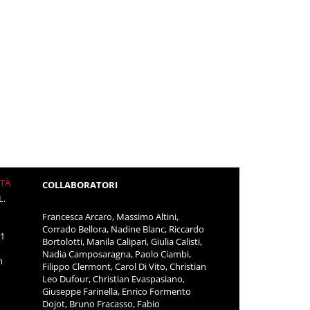
ITÀ
COLLABORATORI
L.
Francesca Arcaro, Massimo Altini,
Corrado Bellora, Nadine Blanc, Riccardo
11
Bortolotti, Manila Calipari, Giulia Calisti,
Nadia Camposaragna, Paolo Ciambi,
m
Filippo Clermont, Carol Di Vito, Christian
Leo Dufour, Christian Evaspasiano,
Giuseppe Farinella, Enrico Formento
Dojot, Bruno Fracasso, Fabio