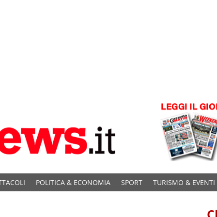
TTACOLI
POLITICA & ECONOMIA
SPORT
TURISMO & EVENTI
C