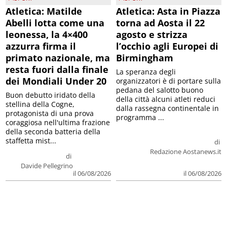
Atletica: Matilde
Atletica: Asta in Piazza
Abelli lotta come una
torna ad Aosta il 22
leonessa, la 4×400
agosto e strizza
azzurra firma il
l’occhio agli Europei di
primato nazionale, ma
Birmingham
resta fuori dalla finale
La speranza degli
dei Mondiali Under 20
organizzatori è di portare sulla
pedana del salotto buono
Buon debutto iridato della
della città alcuni atleti reduci
stellina della Cogne,
dalla rassegna continentale in
protagonista di una prova
programma ...
coraggiosa nell'ultima frazione
della seconda batteria della
staffetta mist...
di
Redazione Aostanews.it
di
Davide Pellegrino
il 06/08/2026
il 06/08/2026