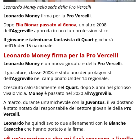
Leonardo Money nella sede della Pro Vercelli
Leonardo Money
firma per la
Pro Vercelli
.
Dopo
Elia Bionaz passato al Genoa
, un altro 2008
dell’
Aygreville
approda in un club professionistico.
Il giovane e talentuoso fantasista di Quart
giocherà
nell’Under 15 nazionale.
Leonardo Money firma per la Pro Vercelli
Leonardo Money
è un nuovo giocatore della
Pro Vercelli
.
Il giocatore, classe 2008, è stato uno dei protagonisti
dell’
Aygreville
nel campionato Under 14 regionale.
Cresciuto calcisticamente nel
Quart
, dopo 8 anni nel glorioso
vivaio viola,
Money
è passato nel 2020 all’
Aygreville
.
A marzo, durante un’amichevole con la
Juventus
, il valdostano
è stato notato dal responsabile del settore giovanile della
Pro
Vercelli
.
Leonardo
ha quindi svolto due allenamenti con le
Bianche
Casacche
che hanno portato alla firma.
«È un’esperienza che mi farà crescere a livello