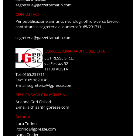
segreteria@gazzettamatin.com
CONTATTACI
Per pubblicazione annunci, necrologi, offro e cerco lavoro,
contattare la segreteria al numero: 0165/231711
segreteria@gazzettamatin.com
CONCESSIONARIA DI PUBBLICITÀ
LG PRESSE S.R.L.
via Festaz, 52
11100 AOSTA
Tel: 0165.231711
Fax: 0165.1820141
E-mail
segreteria@lgpresse.com
RESPONSABILE DI AGENZIA
Arianna Gori Chisari
E-mail
a.chisari@lgpresse.com
Account
Luca Torino
l.torino@lgpresse.com
Ivana Cretier