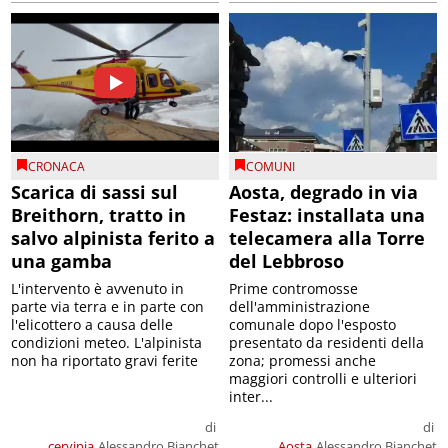
CRONACA
COMUNI
Scarica di sassi sul
Aosta, degrado in via
Breithorn, tratto in
Festaz: installata una
salvo alpinista ferito a
telecamera alla Torre
una gamba
del Lebbroso
L'intervento è avvenuto in
Prime contromosse
parte via terra e in parte con
dell'amministrazione
l'elicottero a causa delle
comunale dopo l'esposto
condizioni meteo. L'alpinista
presentato da residenti della
non ha riportato gravi ferite
zona; promessi anche
maggiori controlli e ulteriori
inter...
di
di
cervinia
Alessandro Bianchet
Aosta
Alessandro Bianchet