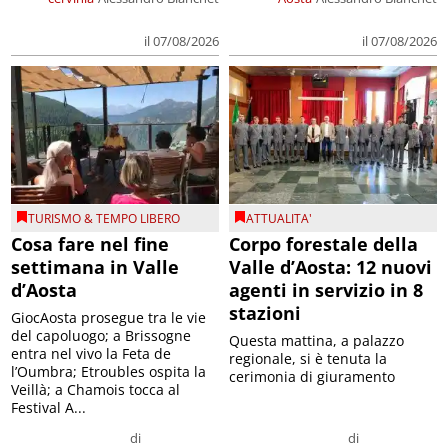
il 07/08/2026
il 07/08/2026
TURISMO & TEMPO LIBERO
ATTUALITA'
Cosa fare nel fine
Corpo forestale della
settimana in Valle
Valle d’Aosta: 12 nuovi
d’Aosta
agenti in servizio in 8
stazioni
GiocAosta prosegue tra le vie
del capoluogo; a Brissogne
Questa mattina, a palazzo
entra nel vivo la Feta de
regionale, si è tenuta la
l’Oumbra; Etroubles ospita la
cerimonia di giuramento
Veillà; a Chamois tocca al
Festival A...
di
di