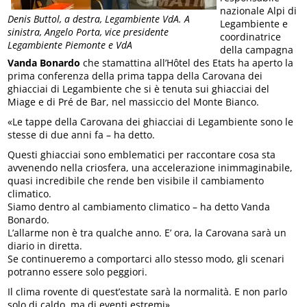
nazionale Alpi di
Denis Buttol, a destra, Legambiente VdA. A
Legambiente e
sinistra, Angelo Porta, vice presidente
coordinatrice
Legambiente Piemonte e VdA
della campagna
Vanda Bonardo
che stamattina all’Hôtel des Etats ha aperto la
prima conferenza della prima tappa della Carovana dei
ghiacciai di Legambiente che si è tenuta sui ghiacciai del
Miage e di Pré de Bar, nel massiccio del Monte Bianco.
«Le tappe della Carovana dei ghiacciai di Legambiente sono le
stesse di due anni fa – ha detto.
Questi ghiacciai sono emblematici per raccontare cosa sta
avvenendo nella criosfera, una accelerazione inimmaginabile,
quasi incredibile che rende ben visibile il cambiamento
climatico.
Siamo dentro al cambiamento climatico – ha detto Vanda
Bonardo.
L’allarme non è tra qualche anno. E’ ora, la Carovana sarà un
diario in diretta.
Se continueremo a comportarci allo stesso modo, gli scenari
potranno essere solo peggiori.
Il clima rovente di quest’estate sarà la normalità. E non parlo
solo di caldo, ma di eventi estremi».