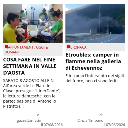
APPUNTAMENTI
,
OGGI &
CRONACA
DOMANI
Etroubles: camper in
COSA FARE NEL FINE
fiamme nella galleria
SETTIMANA IN VALLE
di Echevennoz
D’AOSTA
E in corso l'intervento dei vigili
SABATO 8 AGOSTO ALLEIN –
del fuoco, non ci sono feriti
All’area verde Le Plan-de-
Clavel prosegue “ItinerDante”,
le letture dantesche, con la
partecipazione di Antonello
Pistritto (...
di
di
gazzettamatin
Cinzia Timpano
il 07/08/2026
il 07/08/2026