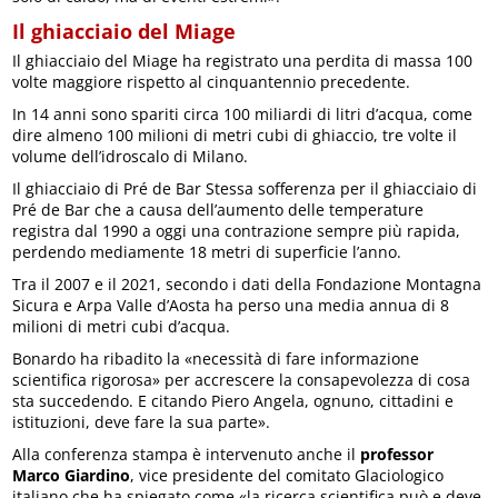
Il ghiacciaio del Miage
Il ghiacciaio del Miage ha registrato una perdita di massa 100
volte maggiore rispetto al cinquantennio precedente.
In 14 anni sono spariti circa 100 miliardi di litri d’acqua, come
dire almeno 100 milioni di metri cubi di ghiaccio, tre volte il
volume dell’idroscalo di Milano.
Il ghiacciaio di Pré de Bar Stessa sofferenza per il ghiacciaio di
Pré de Bar che a causa dell’aumento delle temperature
registra dal 1990 a oggi una contrazione sempre più rapida,
perdendo mediamente 18 metri di superficie l’anno.
Tra il 2007 e il 2021, secondo i dati della Fondazione Montagna
Sicura e Arpa Valle d’Aosta ha perso una media annua di 8
milioni di metri cubi d’acqua.
Bonardo ha ribadito la «necessità di fare informazione
scientifica rigorosa» per accrescere la consapevolezza di cosa
sta succedendo. E citando Piero Angela, ognuno, cittadini e
istituzioni, deve fare la sua parte».
Alla conferenza stampa è intervenuto anche il
professor
Marco Giardino
, vice presidente del comitato Glaciologico
italiano che ha spiegato come «la ricerca scientifica può e deve