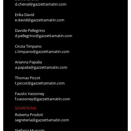
d.chenal@gazzettamatin.com
Erika David
e.david@gazzettamatin.com
Davide Pellegrino
d.pellegrino@gazzettamatin.com
Cinzia Timpano
c.timpano@gazzettamatin.com
Arianna Papalia
a.papalia@gazzettamatin.com
Thomas Piccot
t.piccot@gazzettamatin.com
Fausto Vassoney
f.vassoney@gazzettamatin.com
SEGRETERIA
Roberta Prodoti
segreteria@gazzettamatin.com
Stefania Muscolo