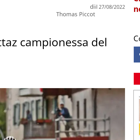
di
il
27/08/2022
n
Thomas Piccot
C
ettaz campionessa del