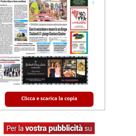
Clicca e scarica la copia