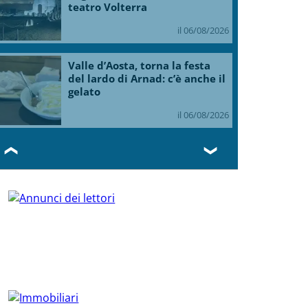
teatro Volterra
il 06/08/2026
Valle d’Aosta, torna la festa
del lardo di Arnad: c’è anche il
gelato
il 06/08/2026
❮
❯