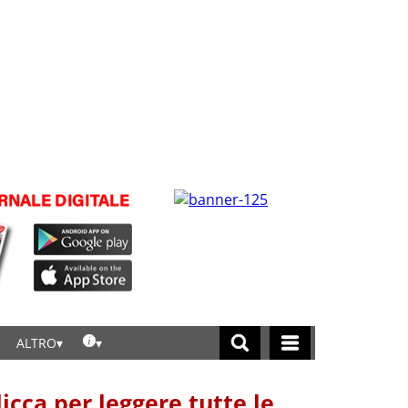
ALTRO
licca per leggere tutte le