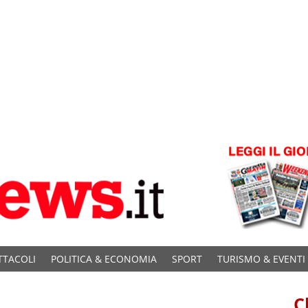
TTACOLI
POLITICA & ECONOMIA
SPORT
TURISMO & EVENTI
C