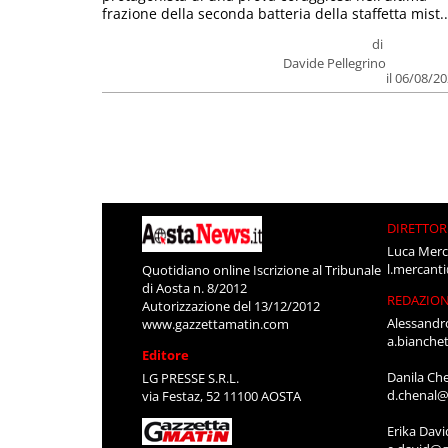
frazione della seconda batteria della staffetta mist..
di
Davide Pellegrino
il 06/08/2
DIRETTOR
Luca Merc
l.mercant
Quotidiano online Iscrizione al Tribunale
di Aosta n. 8/2012
REDAZIO
Autorizzazione del 13/12/2012
Alessandr
www.gazzettamatin.com
a.bianche
Editore
Danila Ch
LG PRESSE S.R.L.
d.chenal@
via Festaz, 52 11100 AOSTA
Erika Davi