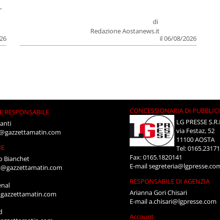
.
di
Redazione Aostanews.it
026
il 06/08/2026
CONCESSIONARIA DI PUBBLIC
E RESPONSABILE
LG PRESSE S.R.
anti
via Festaz, 52
i@gazzettamatin.com
11100 AOSTA
NE
Tel: 0165.2317
Fax: 0165.1820141
o Bianchet
E-mail
segreteria@lgpresse.co
t@gazzettamatin.com
RESPONSABILE DI AGENZIA
enal
Arianna Gori Chisari
gazzettamatin.com
E-mail
a.chisari@lgpresse.com
d
Account