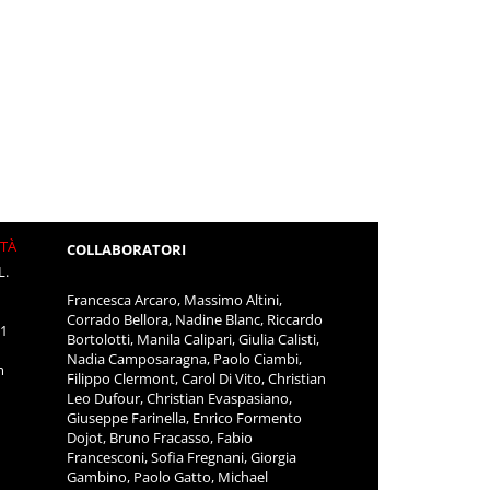
ITÀ
COLLABORATORI
L.
Francesca Arcaro, Massimo Altini,
Corrado Bellora, Nadine Blanc, Riccardo
11
Bortolotti, Manila Calipari, Giulia Calisti,
Nadia Camposaragna, Paolo Ciambi,
m
Filippo Clermont, Carol Di Vito, Christian
Leo Dufour, Christian Evaspasiano,
Giuseppe Farinella, Enrico Formento
Dojot, Bruno Fracasso, Fabio
Francesconi, Sofia Fregnani, Giorgia
Gambino, Paolo Gatto, Michael