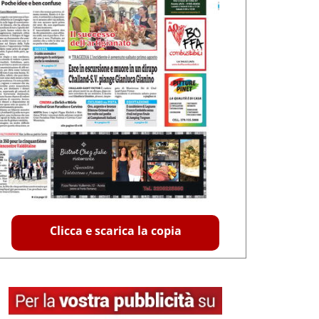
Clicca e scarica la copia