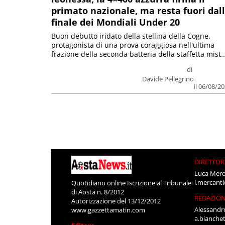
primato nazionale, ma resta fuori dal
finale dei Mondiali Under 20
Buon debutto iridato della stellina della Cogne,
protagonista di una prova coraggiosa nell'ultima
frazione della seconda batteria della staffetta mist..
di
Davide Pellegrino
il 06/08/2
DIRETTOR
Luca Merc
l.mercant
Quotidiano online Iscrizione al Tribunale
di Aosta n. 8/2012
REDAZIO
Autorizzazione del 13/12/2012
Alessandr
www.gazzettamatin.com
a.bianche