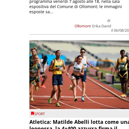
programma venerdì 7 agosto alle 18, nella sala
espositiva del Comune di Ollomont; le immagini
esposte sa...
di
Ollomont
Erika David
il 06/08/2
SPORT
Atletica: Matilde Abelli lotta come un
leonessa, la 4×400 azzurra firma il