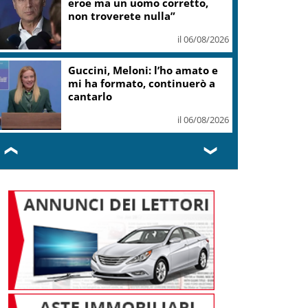
eroe ma un uomo corretto,
non troverete nulla”
il 06/08/2026
Guccini, Meloni: l’ho amato e
mi ha formato, continuerò a
cantarlo
il 06/08/2026
❮
❯