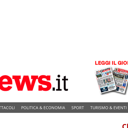
TTACOLI
POLITICA & ECONOMIA
SPORT
TURISMO & EVENTI
C