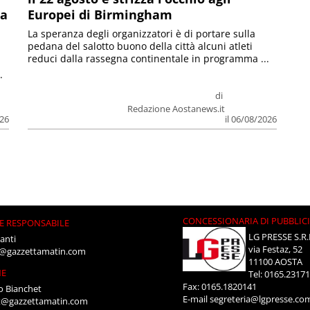
la
Europei di Birmingham
La speranza degli organizzatori è di portare sulla
pedana del salotto buono della città alcuni atleti
reduci dalla rassegna continentale in programma ...
.
di
Redazione Aostanews.it
026
il 06/08/2026
CONCESSIONARIA DI PUBBLIC
E RESPONSABILE
LG PRESSE S.R.
anti
via Festaz, 52
i@gazzettamatin.com
11100 AOSTA
NE
Tel: 0165.2317
Fax: 0165.1820141
o Bianchet
E-mail
segreteria@lgpresse.co
t@gazzettamatin.com