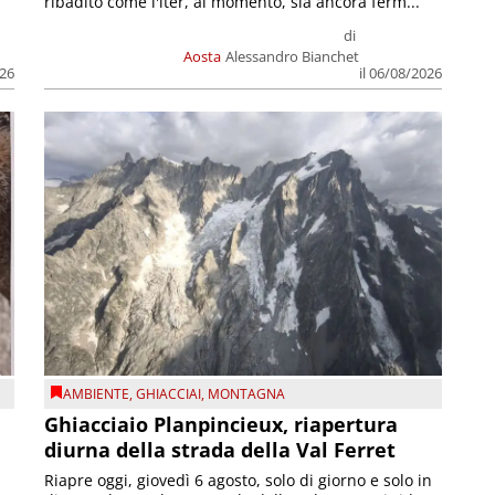
ribadito come l'iter, al momento, sia ancora ferm...
di
Aosta
Alessandro Bianchet
026
il 06/08/2026
AMBIENTE
,
GHIACCIAI
,
MONTAGNA
Ghiacciaio Planpincieux, riapertura
diurna della strada della Val Ferret
Riapre oggi, giovedì 6 agosto, solo di giorno e solo in