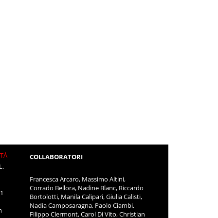
ITÀ
COLLABORATORI
L.
Francesca Arcaro, Massimo Altini,
Corrado Bellora, Nadine Blanc, Riccardo
11
Bortolotti, Manila Calipari, Giulia Calisti,
Nadia Camposaragna, Paolo Ciambi,
m
Filippo Clermont, Carol Di Vito, Christian