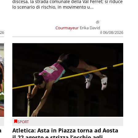
discesa, la strada comunale della Val Ferret; si riduce
lo scenario di rischio, in movimento u...
di
Courmayeur
Erika David
026
il 06/08/2026
SPORT
a
Atletica: Asta in Piazza torna ad Aosta
il 22 agosto e strizza l’occhio agli