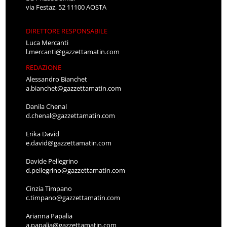
via Festaz, 52 11100 AOSTA
DIRETTORE RESPONSABILE
Luca Mercanti
l.mercanti@gazzettamatin.com
REDAZIONE
Alessandro Bianchet
a.bianchet@gazzettamatin.com
Danila Chenal
d.chenal@gazzettamatin.com
Erika David
e.david@gazzettamatin.com
Davide Pellegrino
d.pellegrino@gazzettamatin.com
Cinzia Timpano
c.timpano@gazzettamatin.com
Arianna Papalia
a.papalia@gazzettamatin.com