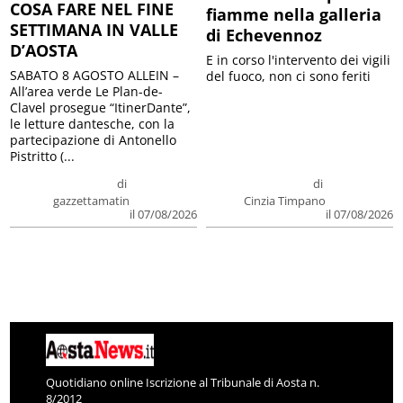
COSA FARE NEL FINE
fiamme nella galleria
SETTIMANA IN VALLE
di Echevennoz
D’AOSTA
E in corso l'intervento dei vigili
SABATO 8 AGOSTO ALLEIN –
del fuoco, non ci sono feriti
All’area verde Le Plan-de-
Clavel prosegue “ItinerDante”,
le letture dantesche, con la
partecipazione di Antonello
Pistritto (...
di
di
gazzettamatin
Cinzia Timpano
il 07/08/2026
il 07/08/2026
Quotidiano online Iscrizione al Tribunale di Aosta n.
8/2012