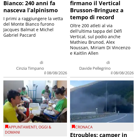
Bianco: 240 anni fa
firmano il Vertical
nasceva l’alpinismo
Brusson-Bringuez a
tempo di record
I primi a raggiungere la vetta
del Monte Bianco furono
Oltre 200 atleti al via
Jacques Balmat e Michel
dell'ultima tappa del Défì
Gabriel Paccard
Vertical, sul podio anche
Mathieu Brunod, Alex
Noussan, Miriam Di Vincenzo
e Kaitlin Allen
di
di
Cinzia Timpano
Davide Pellegrino
il 08/08/2026
il 08/08/2026
APPUNTAMENTI
,
OGGI &
CRONACA
DOMANI
Etroubles: camper in