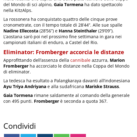
del Mondo di sci alpino,
Gaia Tormena
ha dato spettacolo
nella KitzAlps.
La rossonera ha conquistato quattro delle cinque prove
cronometrate, con il tempo totale di 28’44”. Alle sue spalle
Nadine Ellecosta
(28’56”) e
Hanna Steinthaler
(29’09”).
L’aostana sarò poi nel prossimo fine settimana in gara nei
campionati italiani di enduro, a Castel del Rio.
Eliminator: Fromberger accorcia le distanze
Approfittando dell’assenza della
cannibale
azzurra,
Marion
Fromberger
ha accorciato le distanze nella Coppa del Mondo
di eliminator.
La tedesca ha esultato a Palangkaraya davanti all’indonesiana
Ayu Triya Andriyana
e alla sudafricana
Mariske Strauss
.
Gaia Tormena
rimane saldamente al comando della generale
con 495 punti.
Fromberger
è seconda a quota 367.
Condividi