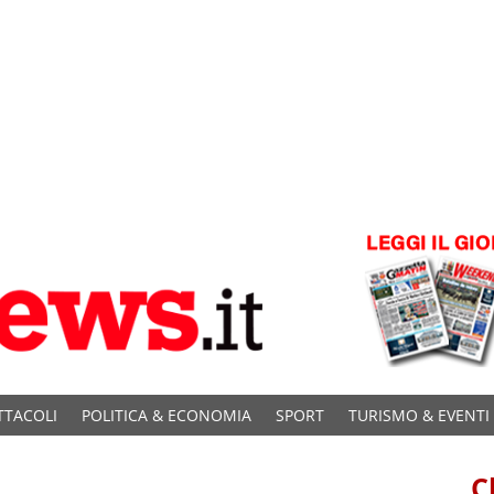
TTACOLI
POLITICA & ECONOMIA
SPORT
TURISMO & EVENTI
C