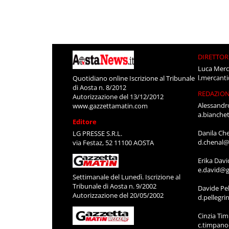
DIRETTOR
Luca Merc
l.mercant
Quotidiano online Iscrizione al Tribunale
di Aosta n. 8/2012
REDAZIO
Autorizzazione del 13/12/2012
Alessandr
www.gazzettamatin.com
a.bianche
Editore
Danila Ch
LG PRESSE S.R.L.
d.chenal@
via Festaz, 52 11100 AOSTA
Erika Davi
e.david@g
Settimanale del Lunedì. Iscrizione al
Tribunale di Aosta n. 9/2002
Davide Pel
Autorizzazione del 20/05/2002
d.pellegr
Cinzia Ti
c.timpan