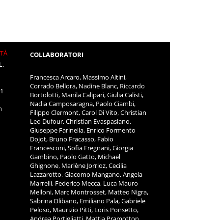
ITÀ
COLLABORATORI
L.
Francesca Arcaro, Massimo Altini,
Corrado Bellora, Nadine Blanc, Riccardo
11
Bortolotti, Manila Calipari, Giulia Calisti,
Nadia Camposaragna, Paolo Ciambi,
m
Filippo Clermont, Carol Di Vito, Christian
Leo Dufour, Christian Evaspasiano,
Giuseppe Farinella, Enrico Formento
Dojot, Bruno Fracasso, Fabio
Francesconi, Sofia Fregnani, Giorgia
Gambino, Paolo Gatto, Michael
Ghignone, Marlène Jorrioz, Cecilia
Lazzarotto, Giacomo Mangano, Angela
Marrelli, Federico Mecca, Luca Mauro
Melloni, Marc Montrosset, Matteo Nigra,
Sabrina Olibano, Emiliano Pala, Gabriele
Peloso, Maurizio Pitti, Loris Ponsetto,
Andrea Portigliatti, Mattia Pramotton,