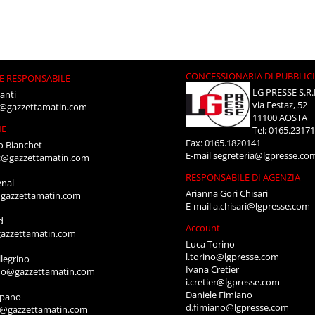
CONCESSIONARIA DI PUBBLIC
E RESPONSABILE
LG PRESSE S.R.
anti
via Festaz, 52
i@gazzettamatin.com
11100 AOSTA
NE
Tel: 0165.2317
Fax: 0165.1820141
o Bianchet
E-mail
segreteria@lgpresse.co
t@gazzettamatin.com
RESPONSABILE DI AGENZIA
enal
Arianna Gori Chisari
gazzettamatin.com
E-mail
a.chisari@lgpresse.com
d
Account
azzettamatin.com
Luca Torino
l.torino@lgpresse.com
legrino
Ivana Cretier
ino@gazzettamatin.com
i.cretier@lgpresse.com
Daniele Fimiano
mpano
d.fimiano@lgpresse.com
o@gazzettamatin.com