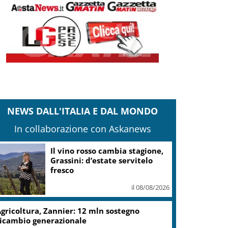
NEWS DALL'ITALIA E DAL MONDO
In collaborazione con Askanews
Spagna-Italia, primi controlli a
turisti italiani in arrivo a
Madrid
il 08/08/2026
Bulgaria: drone proveniente
da Romania esploso in nostro