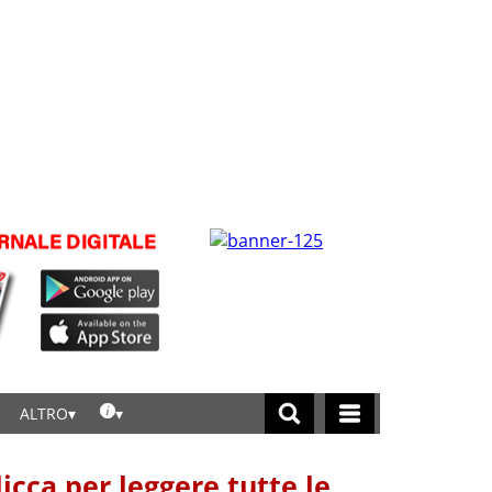
ALTRO
licca per leggere tutte le