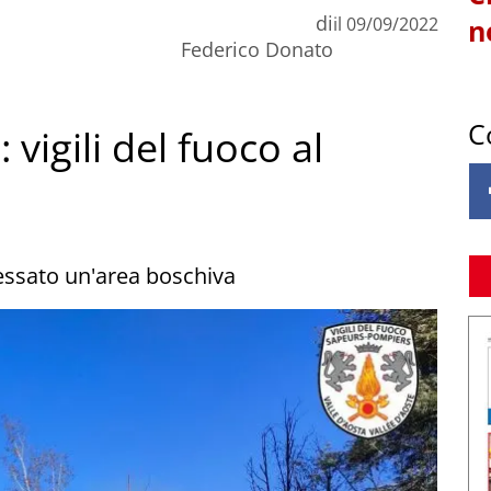
di
il
09/09/2022
n
Federico Donato
C
vigili del fuoco al
ressato un'area boschiva