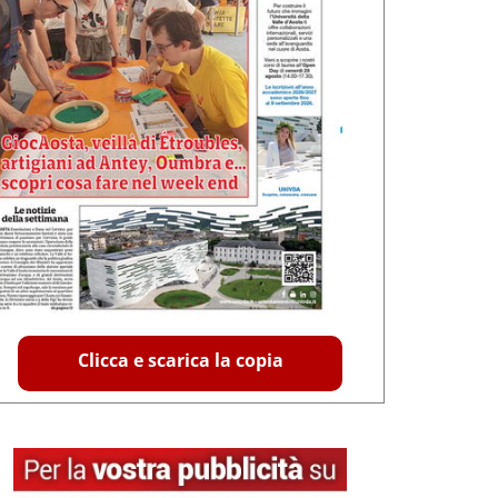
Clicca e scarica la copia