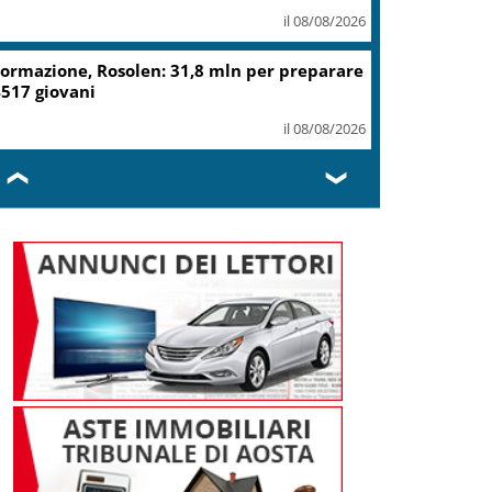
spazio aereo
il 08/08/2026
Presentato a Locarno film
Totorici “Ketticé”, Bellucci
ospite speciale
il 08/08/2026
❮
❯