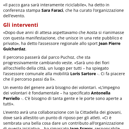
«Il pacco gara sarà interamente riciclabile», ha detto in
conferenza stampa
Sara Faraci
, che ha curato l’organizzazione
dell’evento.
Gli interventi
«Dopo due anni di attesa aspettavamo che Aosta si rianimasse
con questa manifestazione, che unisce in una rete pubblico e
privato», ha detto l’assessore regionale allo sport
Jean Pierre
Guichardaz
.
Il percorso passerà dal parco Puchoz, che sta
progressivamente cambiando veste. «Sarà uno dei fiori
all’occhiello della città, un luogo per tutti – ha spiegato
l’assessore comunale alla mobilità
Loris Sartore
-. Ci fa piacere
che il percorso passi da lì».
Un evento del genere avrà bisogno dei volontari. «L’impegno
dei volontari è fondamentale – ha specificato
Antonella
Perriello
-. C’è bisogno di tanta gente e le porte sono aperte a
tutti».
L’evento avrà una collaborazione con la Cittadella dei giovani,
dove sarà allestito un punto di riposo per gli atleti. «Ci è
sembrata una bella cosa dare un contributo all’organizzazione
di questa iniziativa – ha rimarcato
Jean Frassy
, responsabile