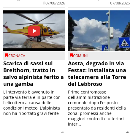
il 07/08/2026
il 07/08/2026
CRONACA
COMUNI
Scarica di sassi sul
Aosta, degrado in via
Breithorn, tratto in
Festaz: installata una
salvo alpinista ferito a
telecamera alla Torre
una gamba
del Lebbroso
L'intervento è avvenuto in
Prime contromosse
parte via terra e in parte con
dell'amministrazione
l'elicottero a causa delle
comunale dopo l'esposto
condizioni meteo. L'alpinista
presentato da residenti della
non ha riportato gravi ferite
zona; promessi anche
maggiori controlli e ulteriori
inter...