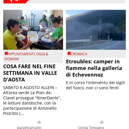
APPUNTAMENTI
,
OGGI &
CRONACA
DOMANI
Etroubles: camper in
COSA FARE NEL FINE
fiamme nella galleria
SETTIMANA IN VALLE
di Echevennoz
D’AOSTA
E in corso l'intervento dei vigili
SABATO 8 AGOSTO ALLEIN –
del fuoco, non ci sono feriti
All’area verde Le Plan-de-
Clavel prosegue “ItinerDante”,
le letture dantesche, con la
partecipazione di Antonello
Pistritto (...
di
di
gazzettamatin
Cinzia Timpano