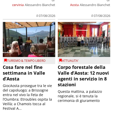
di
di
cervinia
Alessandro Bianchet
Aosta
Alessandro Bianchet
il 07/08/2026
il 07/08/2026
TURISMO & TEMPO LIBERO
ATTUALITA'
Cosa fare nel fine
Corpo forestale della
settimana in Valle
Valle d’Aosta: 12 nuovi
d’Aosta
agenti in servizio in 8
stazioni
GiocAosta prosegue tra le vie
del capoluogo; a Brissogne
Questa mattina, a palazzo
entra nel vivo la Feta de
regionale, si è tenuta la
l’Oumbra; Etroubles ospita la
cerimonia di giuramento
Veillà; a Chamois tocca al
Festival A...