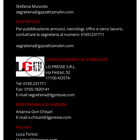
Stefania Muscolo
segreteria@gazzettamatin.com
CONTATTACI
Per pubblicazione annunci, necrologi, offro e cerco lavoro,
contattare la segreteria al numero: 0165/231711
segreteria@gazzettamatin.com
CONCESSIONARIA DI PUBBLICITÀ
LG PRESSE S.R.L.
via Festaz, 52
11100 AOSTA
Tel: 0165.231711
Fax: 0165.1820141
E-mail
segreteria@lgpresse.com
RESPONSABILE DI AGENZIA
Arianna Gori Chisari
E-mail
a.chisari@lgpresse.com
Account
Luca Torino
l.torino@lgpresse.com