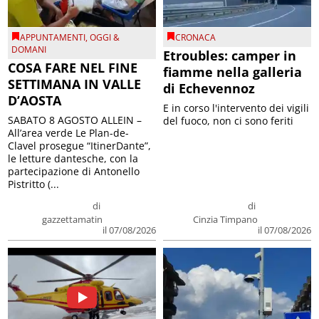
APPUNTAMENTI
,
OGGI &
CRONACA
DOMANI
Etroubles: camper in
COSA FARE NEL FINE
fiamme nella galleria
SETTIMANA IN VALLE
di Echevennoz
D’AOSTA
E in corso l'intervento dei vigili
SABATO 8 AGOSTO ALLEIN –
del fuoco, non ci sono feriti
All’area verde Le Plan-de-
Clavel prosegue “ItinerDante”,
le letture dantesche, con la
partecipazione di Antonello
Pistritto (...
di
di
gazzettamatin
Cinzia Timpano
il 07/08/2026
il 07/08/2026