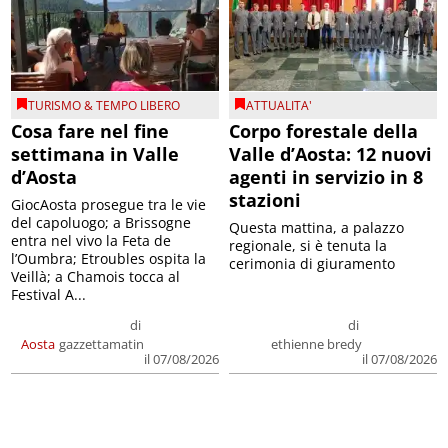
TURISMO & TEMPO LIBERO
ATTUALITA'
Cosa fare nel fine
Corpo forestale della
settimana in Valle
Valle d’Aosta: 12 nuovi
d’Aosta
agenti in servizio in 8
stazioni
GiocAosta prosegue tra le vie
del capoluogo; a Brissogne
Questa mattina, a palazzo
entra nel vivo la Feta de
regionale, si è tenuta la
l’Oumbra; Etroubles ospita la
cerimonia di giuramento
Veillà; a Chamois tocca al
Festival A...
di
di
Aosta
gazzettamatin
ethienne bredy
il 07/08/2026
il 07/08/2026