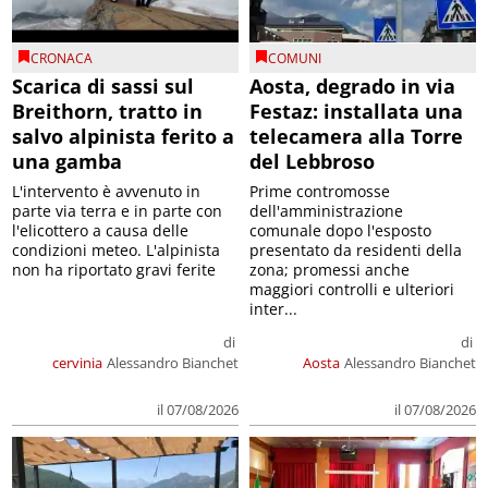
CRONACA
COMUNI
Scarica di sassi sul
Aosta, degrado in via
Breithorn, tratto in
Festaz: installata una
salvo alpinista ferito a
telecamera alla Torre
una gamba
del Lebbroso
L'intervento è avvenuto in
Prime contromosse
parte via terra e in parte con
dell'amministrazione
l'elicottero a causa delle
comunale dopo l'esposto
condizioni meteo. L'alpinista
presentato da residenti della
non ha riportato gravi ferite
zona; promessi anche
maggiori controlli e ulteriori
inter...
di
di
cervinia
Alessandro Bianchet
Aosta
Alessandro Bianchet
il 07/08/2026
il 07/08/2026