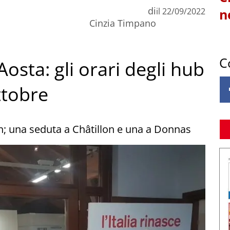
di
il
22/09/2022
n
Cinzia Timpano
C
Aosta: gli orari degli hub
ttobre
ein; una seduta a Châtillon e una a Donnas