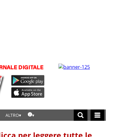
ALTRO
licca per leggere tutte le