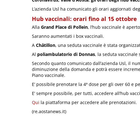
L’azienda Usl ha comunicato gli orari aggiornati deg
Hub vaccinali: orari fino al 15 ottobre
Alla
Grand Place di Pollein
, l’hub vaccinale è aperto
Saranno aumentati i box vaccinali.
A
Châtillon
, una seduta vaccinale è stata organizzat
Al
poliambulatorio di Donnas
, la seduta vaccinale 
Secondo quanto comunicato dall’azienda Usl, il num
diminuzione della domanda e potrà essere increme
Piano vaccinale.
E’ possibile prenotare la 4ª dose per gli over 60 e per
E’ sempre possibile, per tutti, accedere all’hub vacc
Qui
la piattaforma per accedere alle prenotazioni.
(re.aostanews.it)