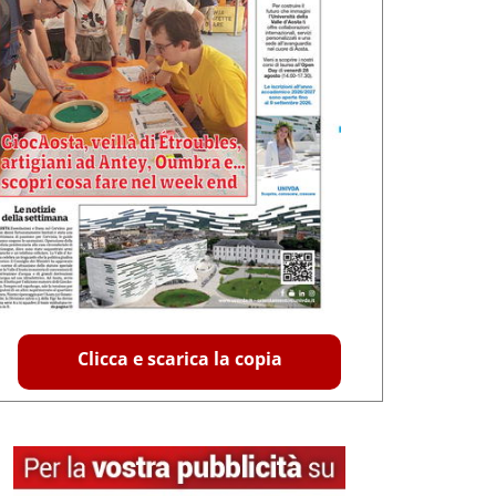
Clicca e scarica la copia