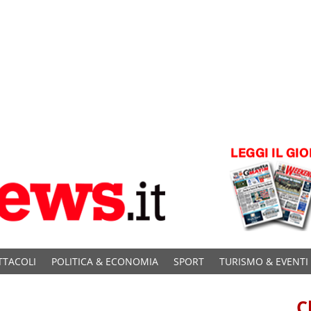
TTACOLI
POLITICA & ECONOMIA
SPORT
TURISMO & EVENTI
C