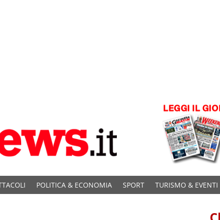
TTACOLI
POLITICA & ECONOMIA
SPORT
TURISMO & EVENTI
C