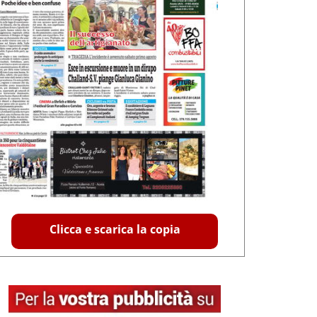
Clicca e scarica la copia