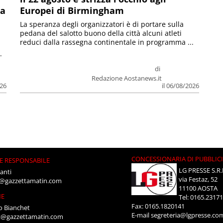
la
Europei di Birmingham
La speranza degli organizzatori è di portare sulla
pedana del salotto buono della città alcuni atleti
reduci dalla rassegna continentale in programma ...
.
di
Redazione Aostanews.it
026
il 06/08/2026
CONCESSIONARIA DI PUBBLIC
E RESPONSABILE
LG PRESSE S.R.
anti
via Festaz, 52
i@gazzettamatin.com
11100 AOSTA
NE
Tel: 0165.2317
Fax: 0165.1820141
o Bianchet
E-mail
segreteria@lgpresse.co
t@gazzettamatin.com