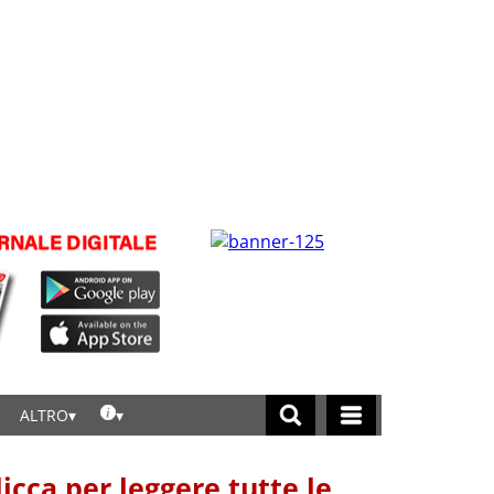
ALTRO
licca per leggere tutte le