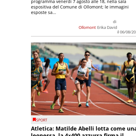
programma venerdì 7 agosto alle 18, nella sala
espositiva del Comune di Ollomont; le immagini
esposte sa...
di
Ollomont
Erika David
il 06/08/2
SPORT
Atletica: Matilde Abelli lotta come un
leonessa, la 4×400 azzurra firma il