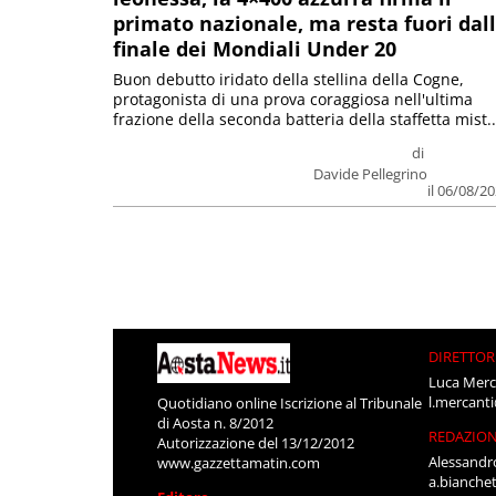
primato nazionale, ma resta fuori dal
finale dei Mondiali Under 20
Buon debutto iridato della stellina della Cogne,
protagonista di una prova coraggiosa nell'ultima
frazione della seconda batteria della staffetta mist..
di
Davide Pellegrino
il 06/08/2
DIRETTOR
Luca Merc
l.mercant
Quotidiano online Iscrizione al Tribunale
di Aosta n. 8/2012
REDAZIO
Autorizzazione del 13/12/2012
Alessandr
www.gazzettamatin.com
a.bianche