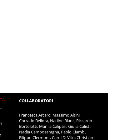
ITÀ
COLLABORATORI
L.
Francesca Arcaro, Massimo Altini,
Corrado Bellora, Nadine Blanc, Riccardo
11
Bortolotti, Manila Calipari, Giulia Calisti,
Nadia Camposaragna, Paolo Ciambi,
m
Filippo Clermont, Carol Di Vito, Christian