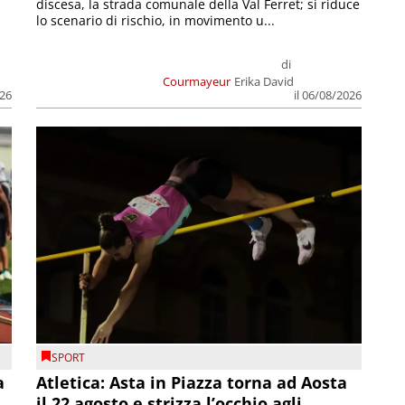
discesa, la strada comunale della Val Ferret; si riduce
lo scenario di rischio, in movimento u...
di
Courmayeur
Erika David
026
il 06/08/2026
SPORT
a
Atletica: Asta in Piazza torna ad Aosta
il 22 agosto e strizza l’occhio agli