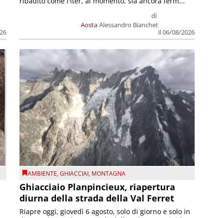
ribadito come l'iter, al momento, sia ancora ferm...
di
Aosta
Alessandro Bianchet
026
il 06/08/2026
AMBIENTE
,
GHIACCIAI
,
MONTAGNA
Ghiacciaio Planpincieux, riapertura
diurna della strada della Val Ferret
Riapre oggi, giovedì 6 agosto, solo di giorno e solo in