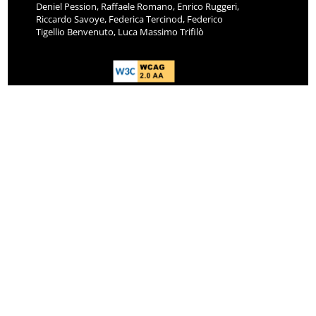
Deniel Pession, Raffaele Romano, Enrico Ruggeri,
Riccardo Savoye, Federica Tercinod, Federico
Tigellio Benvenuto, Luca Massimo Trifilò