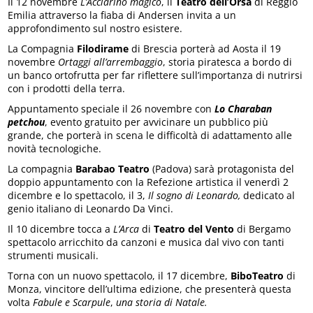
Il 12 novembre
L’Acciarino magico
, il
Teatro dell’Orsa
di Reggio
Emilia attraverso la fiaba di Andersen invita a un
approfondimento sul nostro esistere.
La Compagnia
Filodirame
di Brescia porterà ad Aosta il 19
novembre
Ortaggi all’arrembaggio
, storia piratesca a bordo di
un banco ortofrutta per far riflettere sull’importanza di nutrirsi
con i prodotti della terra.
Appuntamento speciale il 26 novembre con
Lo Charaban
petchou
, evento gratuito per avvicinare un pubblico più
grande, che porterà in scena le difficoltà di adattamento alle
novità tecnologiche.
La compagnia
Barabao Teatro
(Padova) sarà protagonista del
doppio appuntamento con la Refezione artistica il venerdì 2
dicembre e lo spettacolo, il 3,
Il sogno di Leonardo,
dedicato al
genio italiano di Leonardo Da Vinci.
Il 10 dicembre tocca a
L’Arca
di
Teatro del Vento
di Bergamo
spettacolo arricchito da canzoni e musica dal vivo con tanti
strumenti musicali.
Torna con un nuovo spettacolo, il 17 dicembre,
BiboTeatro
di
Monza, vincitore dell’ultima edizione, che presenterà questa
volta
Fabule e Scarpule
,
una storia di Natale.