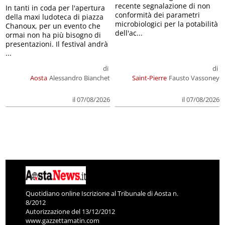
recente segnalazione di non
In tanti in coda per l'apertura
conformità dei parametri
della maxi ludoteca di piazza
microbiologici per la potabilità
Chanoux, per un evento che
dell'ac...
ormai non ha più bisogno di
presentazioni. Il festival andrà
...
di
di
Aosta
Alessandro Bianchet
Saint-Pierre
Fausto Vassoney
il 07/08/2026
il 07/08/2026
Quotidiano online Iscrizione al Tribunale di Aosta n.
8/2012
Autorizzazione del 13/12/2012
www.gazzettamatin.com