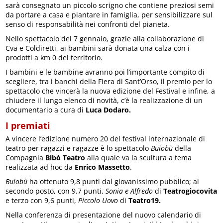
sarà consegnato un piccolo scrigno che contiene preziosi semi
da portare a casa e piantare in famiglia, per sensibilizzare sul
senso di responsabilità nei confronti del pianeta.
Nello spettacolo del 7 gennaio, grazie alla collaborazione di
Cva e Coldiretti, ai bambini sarà donata una calza con i
prodotti a km 0 del territorio.
I bambini e le bambine avranno poi l’importante compito di
scegliere, tra i banchi della Fiera di Sant’Orso, il premio per lo
spettacolo che vincerà la nuova edizione del Festival e infine, a
chiudere il lungo elenco di novità, c’è la realizzazione di un
documentario a cura di
Luca Dodaro.
I premiati
A vincere l’edizione numero 20 del festival internazionale di
teatro per ragazzi e ragazze è lo spettacolo
Buiobù
della
Compagnia
Bibò Teatro
alla quale va la scultura a tema
realizzata ad hoc da
Enrico Massetto
.
Buiobù
ha ottenuto 9,8 punti dal giovanissimo pubblico; al
secondo posto, con 9.7 punti,
Sonia e Alfredo
di
Teatrogiocovita
e terzo con 9,6 punti,
Piccolo Uovo
di
Teatro19.
Nella conferenza di presentazione del nuovo calendario di