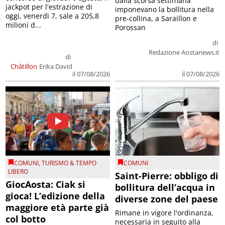
dalla scorsa settimana
jackpot per l'estrazione di
imponevano la bollitura nella
oggi, venerdì 7, sale a 205,8
pre-collina, a Saraillon e
milioni d...
Porossan
di
Redazione Aostanews.it
di
Châtillon
Erika David
il 07/08/2026
il 07/08/2026
COMUNI
,
TURISMO & TEMPO
COMUNI
LIBERO
Saint-Pierre: obbligo di
GiocAosta: Ciak si
bollitura dell’acqua in
gioca! L’edizione della
diverse zone del paese
maggiore età parte già
Rimane in vigore l'ordinanza,
col botto
necessaria in seguito alla