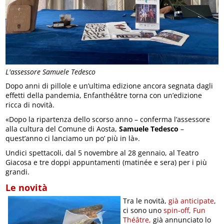
L'assessore Samuele Tedesco
Dopo anni di pillole e un’ultima edizione ancora segnata dagli
effetti della pandemia, Enfanthéâtre torna con un’edizione
ricca di novità.
«Dopo la ripartenza dello scorso anno – conferma l’assessore
alla cultura del Comune di Aosta,
Samuele Tedesco
–
quest’anno ci lanciamo un po’ più in là».
Undici spettacoli, dal 5 novembre al 28 gennaio, al Teatro
Giacosa e tre doppi appuntamenti (matinée e sera) per i più
grandi.
Le novità
Tra le novità,
già anticipate
,
ci sono uno
spin-off, Fun
Théâtre,
già annunciato lo