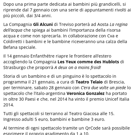
Dopo una prima parte dedicata ai bambini più grandicelli, si
riprende dal 7 gennaio con una serie di appuntamenti rivolti ai
più piccoli, dai 3/4 anni.
La Compagnia
Gli Alcuni
di Treviso porterà ad Aosta
La regina
dell’acqua
che spiega ai bambini l’importanza della risorsa
acqua e come non sprecarla. In collaborazione con Cva e
Coldiretti i bambini e le bambine riceveranno una calza della
Befana speciale.
Il 14 gennaio Enfanthétre riapre le frontiere all’estero
accogliendo la Compagnia
Les Yeux comme des Hublots
di
Strasburgo che proporrà
A deux on a moins froid!
Storia di un bambino e di un pinguino è lo spettacolo in
programma il 21 gennaio, a cura di
Teatro Telaio
di Brescia,
per terminare, sabato 28 gennaio con
C’era due volte un piede
lo
spettacolo che l’italo-argentina
Veronica Gonzalez
ha portato
in oltre 30 Paesi e che, nel 2014 ha vinto il premio Unicef Italia
2014.
Tutti gli spettacoli si terranno al Teatro Giacosa alle 15.
Ingresso adulti 5 euro, bambini e bambine 3 euro.
Al termine di ogni spettacolo tramite un QrCode sarà possibile
esprimere il proprio gradimento da 1 a 10.