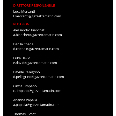
DIRETTORE RESPONSABILE
Luca Mercanti
l.mercanti@gazzettamatin.com
REDAZIONE
Alessandro Bianchet
a.bianchet@gazzettamatin.com
Danila Chenal
d.chenal@gazzettamatin.com
Erika David
e.david@gazzettamatin.com
Davide Pellegrino
d.pellegrino@gazzettamatin.com
Cinzia Timpano
c.timpano@gazzettamatin.com
Arianna Papalia
a.papalia@gazzettamatin.com
Thomas Piccot