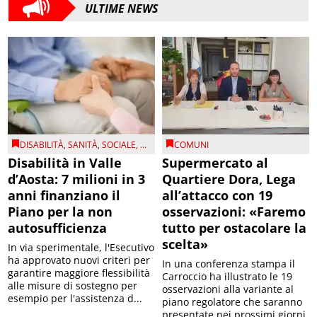
ULTIME NEWS
DISABILITÀ
,
SANITÀ
,
SOCIALE
, ...
COMUNI
Disabilità in Valle
Supermercato al
d’Aosta: 7 milioni in 3
Quartiere Dora, Lega
anni finanziano il
all’attacco con 19
Piano per la non
osservazioni: «Faremo
autosufficienza
tutto per ostacolare la
scelta»
In via sperimentale, l'Esecutivo
ha approvato nuovi criteri per
In una conferenza stampa il
garantire maggiore flessibilità
Carroccio ha illustrato le 19
alle misure di sostegno per
osservazioni alla variante al
esempio per l'assistenza d...
piano regolatore che saranno
presentate nei prossimi giorni.