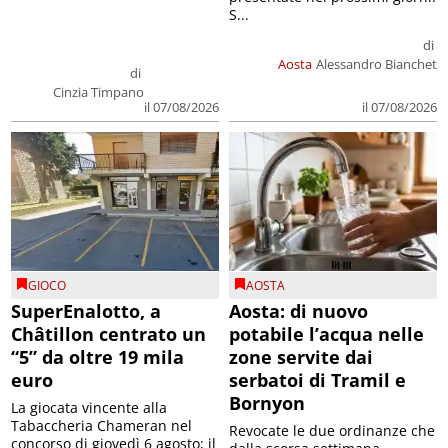
S...
di
Aosta
Alessandro Bianchet
di
Cinzia Timpano
il 07/08/2026
il 07/08/2026
GIOCO
AOSTA
SuperEnalotto, a
Aosta: di nuovo
Châtillon centrato un
potabile l’acqua nelle
“5” da oltre 19 mila
zone servite dai
euro
serbatoi di Tramil e
Bornyon
La giocata vincente alla
Tabaccheria Chameran nel
Revocate le due ordinanze che
concorso di giovedì 6 agosto; il