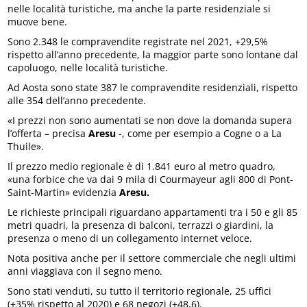
nelle località turistiche, ma anche la parte residenziale si
muove bene.
Sono 2.348 le compravendite registrate nel 2021, +29,5%
rispetto all’anno precedente, la maggior parte sono lontane dal
capoluogo, nelle località turistiche.
Ad Aosta sono state 387 le compravendite residenziali, rispetto
alle 354 dell’anno precedente.
«I prezzi non sono aumentati se non dove la domanda supera
l’offerta – precisa
Aresu
-, come per esempio a Cogne o a La
Thuile».
Il prezzo medio regionale è di 1.841 euro al metro quadro,
«una forbice che va dai 9 mila di Courmayeur agli 800 di Pont-
Saint-Martin» evidenzia
Aresu.
Le richieste principali riguardano appartamenti tra i 50 e gli 85
metri quadri, la presenza di balconi, terrazzi o giardini, la
presenza o meno di un collegamento internet veloce.
Nota positiva anche per il settore commerciale che negli ultimi
anni viaggiava con il segno meno.
Sono stati venduti, su tutto il territorio regionale, 25 uffici
(+35% rispetto al 2020) e 68 negozi (+48,6).