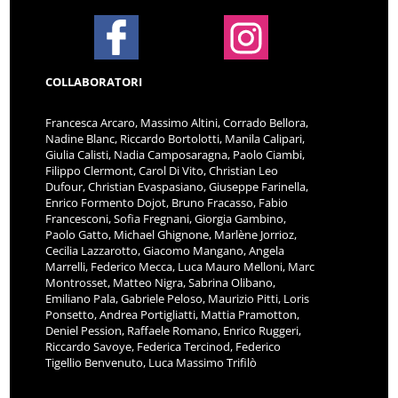
COLLABORATORI
Francesca Arcaro, Massimo Altini, Corrado Bellora,
Nadine Blanc, Riccardo Bortolotti, Manila Calipari,
Giulia Calisti, Nadia Camposaragna, Paolo Ciambi,
Filippo Clermont, Carol Di Vito, Christian Leo
Dufour, Christian Evaspasiano, Giuseppe Farinella,
Enrico Formento Dojot, Bruno Fracasso, Fabio
Francesconi, Sofia Fregnani, Giorgia Gambino,
Paolo Gatto, Michael Ghignone, Marlène Jorrioz,
Cecilia Lazzarotto, Giacomo Mangano, Angela
Marrelli, Federico Mecca, Luca Mauro Melloni, Marc
Montrosset, Matteo Nigra, Sabrina Olibano,
Emiliano Pala, Gabriele Peloso, Maurizio Pitti, Loris
Ponsetto, Andrea Portigliatti, Mattia Pramotton,
Deniel Pession, Raffaele Romano, Enrico Ruggeri,
Riccardo Savoye, Federica Tercinod, Federico
Tigellio Benvenuto, Luca Massimo Trifilò