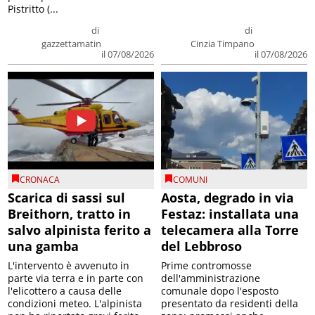
Pistritto (...
di
di
gazzettamatin
Cinzia Timpano
il 07/08/2026
il 07/08/2026
CRONACA
COMUNI
Scarica di sassi sul
Aosta, degrado in via
Breithorn, tratto in
Festaz: installata una
salvo alpinista ferito a
telecamera alla Torre
una gamba
del Lebbroso
L'intervento è avvenuto in
Prime contromosse
parte via terra e in parte con
dell'amministrazione
l'elicottero a causa delle
comunale dopo l'esposto
condizioni meteo. L'alpinista
presentato da residenti della