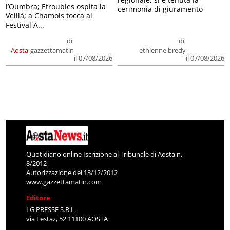
l’Oumbra; Etroubles ospita la
cerimonia di giuramento
Veillà; a Chamois tocca al
Festival A...
di
di
Aosta
gazzettamatin
ethienne bredy
il 07/08/2026
il 07/08/2026
Quotidiano online Iscrizione al Tribunale di Aosta n.
8/2012
Autorizzazione del 13/12/2012
www.gazzettamatin.com
Editore
LG PRESSE S.R.L.
via Festaz, 52 11100 AOSTA