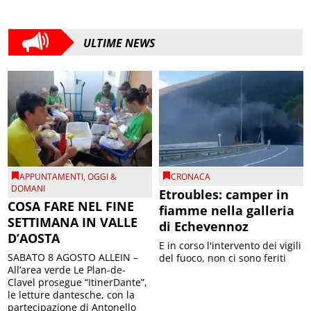
ULTIME NEWS
APPUNTAMENTI
,
OGGI &
CRONACA
DOMANI
Etroubles: camper in
COSA FARE NEL FINE
fiamme nella galleria
SETTIMANA IN VALLE
di Echevennoz
D’AOSTA
E in corso l'intervento dei vigili
SABATO 8 AGOSTO ALLEIN –
del fuoco, non ci sono feriti
All’area verde Le Plan-de-
Clavel prosegue “ItinerDante”,
le letture dantesche, con la
partecipazione di Antonello