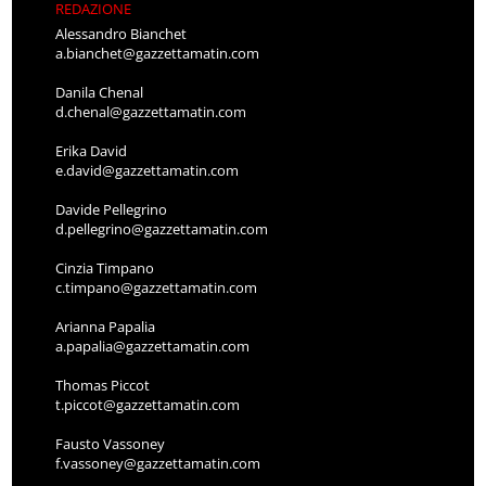
REDAZIONE
Alessandro Bianchet
a.bianchet@gazzettamatin.com
Danila Chenal
d.chenal@gazzettamatin.com
Erika David
e.david@gazzettamatin.com
Davide Pellegrino
d.pellegrino@gazzettamatin.com
Cinzia Timpano
c.timpano@gazzettamatin.com
Arianna Papalia
a.papalia@gazzettamatin.com
Thomas Piccot
t.piccot@gazzettamatin.com
Fausto Vassoney
f.vassoney@gazzettamatin.com