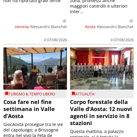
non ha riportato gravi ferite
zona; promessi anche
maggiori controlli e ulteriori
inter...
di
di
cervinia
Alessandro Bianchet
Aosta
Alessandro Bianchet
il 07/08/2026
il 07/08/2026
TURISMO & TEMPO LIBERO
ATTUALITA'
Cosa fare nel fine
Corpo forestale della
settimana in Valle
Valle d’Aosta: 12 nuovi
d’Aosta
agenti in servizio in 8
stazioni
GiocAosta prosegue tra le vie
del capoluogo; a Brissogne
Questa mattina, a palazzo
entra nel vivo la Feta de
regionale, si è tenuta la