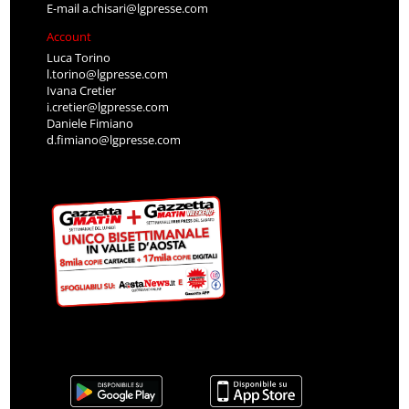
E-mail
a.chisari@lgpresse.com
Account
Luca Torino
l.torino@lgpresse.com
Ivana Cretier
i.cretier@lgpresse.com
Daniele Fimiano
d.fimiano@lgpresse.com