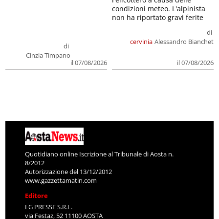
condizioni meteo. L'alpinista
non ha riportato gravi ferite
di
cervinia
Alessandro Bianchet
di
Cinzia Timpano
il 07/08/2026
il 07/08/2026
Quotidiano online Iscrizione al Tribunale di Aosta n.
8/2012
Autorizzazione del 13/12/2012
www.gazzettamatin.com
Editore
LG PRESSE S.R.L.
via Festaz, 52 11100 AOSTA