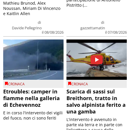
Mathieu Brunod, Alex
Pistritto (...
Noussan, Miriam Di Vincenzo
e Kaitlin Allen
di
di
Davide Pellegrino
gazzettamatin
il 08/08/2026
il 07/08/2026
CRONACA
CRONACA
Etroubles: camper in
Scarica di sassi sul
fiamme nella galleria
Breithorn, tratto in
di Echevennoz
salvo alpinista ferito a
una gamba
E in corso l'intervento dei vigili
del fuoco, non ci sono feriti
L'intervento è avvenuto in
parte via terra e in parte con
l'elicottero a causa delle