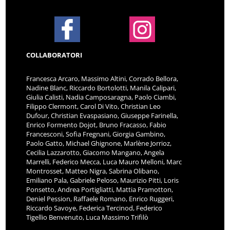
COLLABORATORI
Francesca Arcaro, Massimo Altini, Corrado Bellora,
Nadine Blanc, Riccardo Bortolotti, Manila Calipari,
Giulia Calisti, Nadia Camposaragna, Paolo Ciambi,
Filippo Clermont, Carol Di Vito, Christian Leo
Dufour, Christian Evaspasiano, Giuseppe Farinella,
Enrico Formento Dojot, Bruno Fracasso, Fabio
Francesconi, Sofia Fregnani, Giorgia Gambino,
Paolo Gatto, Michael Ghignone, Marlène Jorrioz,
Cecilia Lazzarotto, Giacomo Mangano, Angela
Marrelli, Federico Mecca, Luca Mauro Melloni, Marc
Montrosset, Matteo Nigra, Sabrina Olibano,
Emiliano Pala, Gabriele Peloso, Maurizio Pitti, Loris
Ponsetto, Andrea Portigliatti, Mattia Pramotton,
Deniel Pession, Raffaele Romano, Enrico Ruggeri,
Riccardo Savoye, Federica Tercinod, Federico
Tigellio Benvenuto, Luca Massimo Trifilò