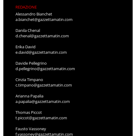
REDAZIONE
Alessandro Bianchet
a.bianchet@gazzettamatin.com
Danila Chenal
d.chenal@gazzettamatin.com
Erika David
e.david@gazzettamatin.com
Davide Pellegrino
d.pellegrino@gazzettamatin.com
Cinzia Timpano
c.timpano@gazzettamatin.com
Arianna Papalia
a.papalia@gazzettamatin.com
Thomas Piccot
t.piccot@gazzettamatin.com
Fausto Vassoney
f.vassoney@gazzettamatin.com