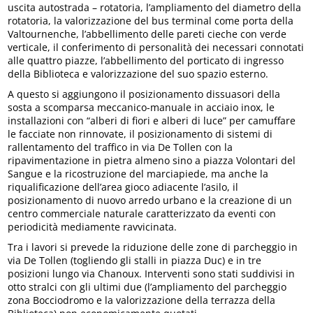
uscita autostrada – rotatoria, l’ampliamento del diametro della
rotatoria, la valorizzazione del bus terminal come porta della
Valtournenche, l’abbellimento delle pareti cieche con verde
verticale, il conferimento di personalità dei necessari connotati
alle quattro piazze, l’abbellimento del porticato di ingresso
della Biblioteca e valorizzazione del suo spazio esterno.
A questo si aggiungono il posizionamento dissuasori della
sosta a scomparsa meccanico-manuale in acciaio inox, le
installazioni con “alberi di fiori e alberi di luce” per camuffare
le facciate non rinnovate, il posizionamento di sistemi di
rallentamento del traffico in via De Tollen con la
ripavimentazione in pietra almeno sino a piazza Volontari del
Sangue e la ricostruzione del marciapiede, ma anche la
riqualificazione dell’area gioco adiacente l’asilo, il
posizionamento di nuovo arredo urbano e la creazione di un
centro commerciale naturale caratterizzato da eventi con
periodicità mediamente ravvicinata.
Tra i lavori si prevede la riduzione delle zone di parcheggio in
via De Tollen (togliendo gli stalli in piazza Duc) e in tre
posizioni lungo via Chanoux. Interventi sono stati suddivisi in
otto stralci con gli ultimi due (l’ampliamento del parcheggio
zona Bocciodromo e la valorizzazione della terrazza della