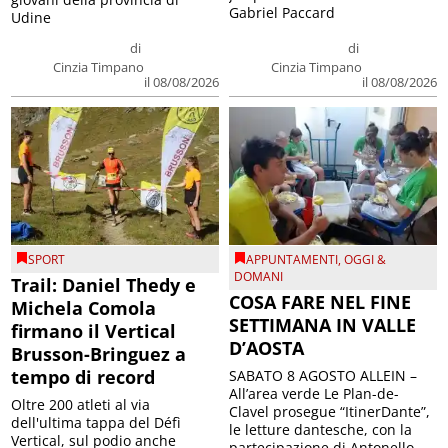
Gabriel Paccard
Udine
di
di
Cinzia Timpano
Cinzia Timpano
il 08/08/2026
il 08/08/2026
SPORT
APPUNTAMENTI
,
OGGI &
DOMANI
Trail: Daniel Thedy e
COSA FARE NEL FINE
Michela Comola
SETTIMANA IN VALLE
firmano il Vertical
D’AOSTA
Brusson-Bringuez a
tempo di record
SABATO 8 AGOSTO ALLEIN –
All’area verde Le Plan-de-
Oltre 200 atleti al via
Clavel prosegue “ItinerDante”,
dell'ultima tappa del Défì
le letture dantesche, con la
Vertical, sul podio anche
partecipazione di Antonello