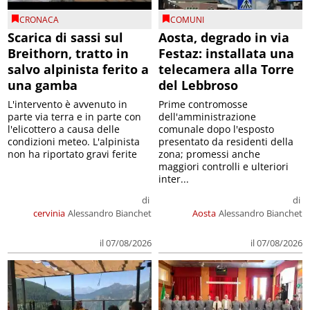
CRONACA
COMUNI
Scarica di sassi sul
Aosta, degrado in via
Breithorn, tratto in
Festaz: installata una
salvo alpinista ferito a
telecamera alla Torre
una gamba
del Lebbroso
L'intervento è avvenuto in
Prime contromosse
parte via terra e in parte con
dell'amministrazione
l'elicottero a causa delle
comunale dopo l'esposto
condizioni meteo. L'alpinista
presentato da residenti della
non ha riportato gravi ferite
zona; promessi anche
maggiori controlli e ulteriori
inter...
di
di
cervinia
Alessandro Bianchet
Aosta
Alessandro Bianchet
il 07/08/2026
il 07/08/2026