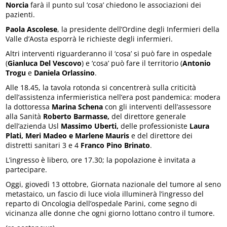
Norcia
farà il punto sul ‘cosa’ chiedono le associazioni dei
pazienti.
Paola Ascolese
, la presidente dell’Ordine degli Infermieri della
Valle d’Aosta esporrà le richieste degli infermieri.
Altri interventi riguarderanno il ‘cosa’ si può fare in ospedale
(
Gianluca Del Vescovo
) e ‘cosa’ può fare il territorio (
Antonio
Trogu
e
Daniela Orlassino
.
Alle 18.45, la tavola rotonda si concentrerà sulla criticità
dell’assistenza infermieristica nell’era post pandemica: modera
la dottoressa
Marina Schena
con gli interventi dell’assessore
alla Sanità
Roberto Barmasse,
del direttore generale
dell’azienda Usl
Massimo Uberti,
delle professioniste
Laura
Plati, Meri Madeo e Marlene Mauris
e del direttore dei
distretti sanitari 3 e 4
Franco Pino Brinato
.
L’ingresso è libero, ore 17.30; la popolazione è invitata a
partecipare.
Oggi, giovedì 13 ottobre, Giornata nazionale del tumore al seno
metastaico, un fascio di luce viola illuminerà l’ingresso del
reparto di Oncologia dell’ospedale Parini, come segno di
vicinanza alle donne che ogni giorno lottano contro il tumore.