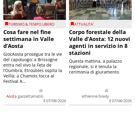
TURISMO & TEMPO LIBERO
ATTUALITA'
Cosa fare nel fine
Corpo forestale della
settimana in Valle
Valle d’Aosta: 12 nuovi
d’Aosta
agenti in servizio in 8
stazioni
GiocAosta prosegue tra le vie
del capoluogo; a Brissogne
Questa mattina, a palazzo
entra nel vivo la Feta de
regionale, si è tenuta la
l’Oumbra; Etroubles ospita la
cerimonia di giuramento
Veillà; a Chamois tocca al
Festival A...
di
di
Aosta
gazzettamatin
ethienne bredy
il 07/08/2026
il 07/08/2026