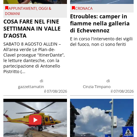
APPUNTAMENTI
,
OGGI &
CRONACA
DOMANI
Etroubles: camper in
COSA FARE NEL FINE
fiamme nella galleria
SETTIMANA IN VALLE
di Echevennoz
D’AOSTA
E in corso l'intervento dei vigili
SABATO 8 AGOSTO ALLEIN –
del fuoco, non ci sono feriti
All’area verde Le Plan-de-
Clavel prosegue “ItinerDante”,
le letture dantesche, con la
partecipazione di Antonello
Pistritto (...
di
di
gazzettamatin
Cinzia Timpano
il 07/08/2026
il 07/08/2026