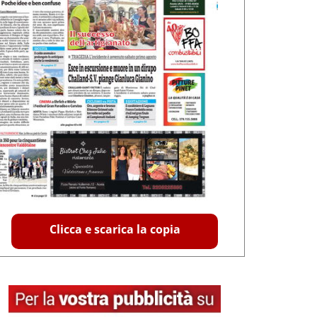
Clicca e scarica la copia