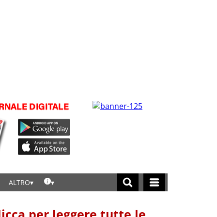
ALTRO
licca per leggere tutte le