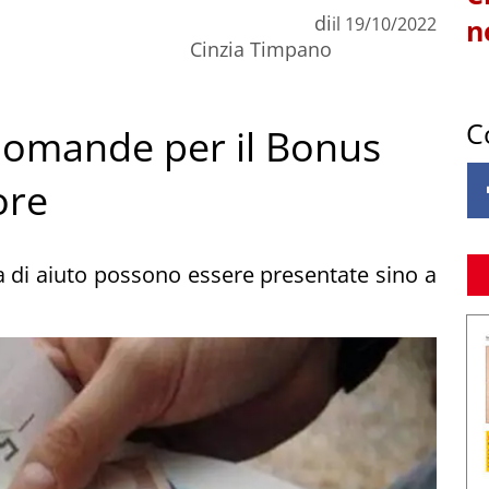
di
il
19/10/2022
n
Cinzia Timpano
C
domande per il Bonus
ore
 di aiuto possono essere presentate sino a