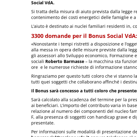
Social VdA.
Si tratta della misura di aiuto prevista dalla legge
contenimento dei costi energetici delle famiglie e a
L’aiuto è destinato ai nuclei familiari residenti in, c
3300 domande per il Bonus Social VdA:
«Nonostante i tempi ristretti a disposizione e l’ogg
alla messa in opera delle misure previste dalla l
gli assessori allo Sviluppo economico, Formazione 
sociali
Roberto Barmasse
– la macchina sta funzion
ore e le numerose richieste di informazione stanno
Ringraziamo per questo tutti coloro che vi stanno la
tutti quei soggetti che collaborano affinché i desti
Il Bonus sarà concesso a tutti coloro che present
Sarà calcolato alla scadenza del termine per la p
ai beneficiari. L’importo del contributo varia in bas
relazione al numero dei componenti del nucleo famil
F, alla presenza di soggetti con handicap grave 
presentate.
Per informazioni sulle modalità di presentazione de