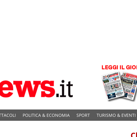
TTACOLI
POLITICA & ECONOMIA
SPORT
TURISMO & EVENTI
C