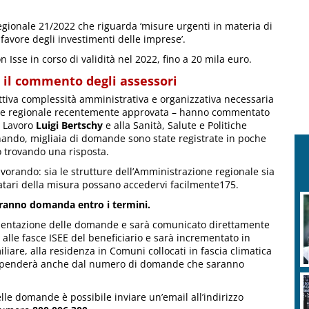
 regionale 21/2022 che riguarda ‘misure urgenti in materia di
 favore degli investimenti delle imprese’.
on Isse in corso di validità nel 2022, fino a 20 mila euro.
 il commento degli assessori
ettiva complessità amministrativa e organizzativa necessaria
egge regionale recentemente approvata – hanno commentato
e Lavoro
Luigi Bertschy
e alla Sanità, Salute e Politiche
ando, migliaia di domande sono state registrate in poche
 trovando una risposta.
vorando: sia le strutture dell’Amministrazione regionale sia
natari della misura possano accedervi facilmente175.
eranno domanda entro i termini.
resentazione delle domande e sarà comunicato direttamente
e alle fasce ISEE del beneficiario e sarà incrementato in
iare, alla residenza in Comuni collocati in fascia climatica
e dipenderà anche dal numero di domande che saranno
lle domande è possibile inviare un’email all’indirizzo