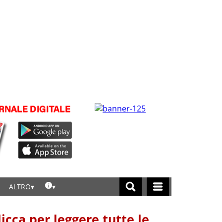
ALTRO
licca per leggere tutte le