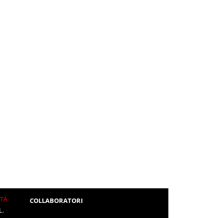
ITÀ
COLLABORATORI
L.