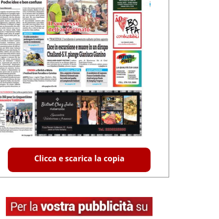
Clicca e scarica la copia