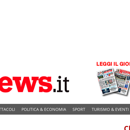
TTACOLI
POLITICA & ECONOMIA
SPORT
TURISMO & EVENTI
C