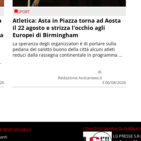
SPORT
a
Atletica: Asta in Piazza torna ad Aosta
il 22 agosto e strizza l’occhio agli
la
Europei di Birmingham
La speranza degli organizzatori è di portare sulla
pedana del salotto buono della città alcuni atleti
reduci dalla rassegna continentale in programma ...
.
di
Redazione Aostanews.it
026
il 06/08/2026
CONCESSIONARIA DI PUBBLIC
E RESPONSABILE
LG PRESSE S.R.
anti