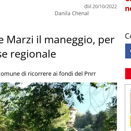
di
il
20/10/2022
n
Danila Chenal
C
e Marzi il maneggio, per
se regionale
omune di ricorrere ai fondi del Pnrr