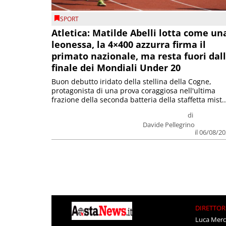
SPORT
Atletica: Matilde Abelli lotta come un
leonessa, la 4×400 azzurra firma il
primato nazionale, ma resta fuori dal
finale dei Mondiali Under 20
Buon debutto iridato della stellina della Cogne,
protagonista di una prova coraggiosa nell'ultima
frazione della seconda batteria della staffetta mist..
di
Davide Pellegrino
il 06/08/2
DIRETTOR
Luca Merc