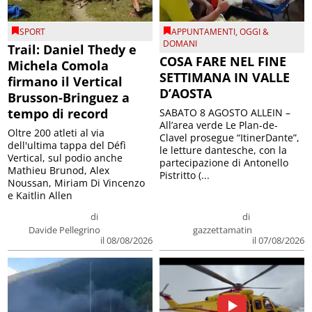
SPORT
APPUNTAMENTI
,
OGGI &
DOMANI
Trail: Daniel Thedy e
COSA FARE NEL FINE
Michela Comola
SETTIMANA IN VALLE
firmano il Vertical
D’AOSTA
Brusson-Bringuez a
tempo di record
SABATO 8 AGOSTO ALLEIN –
All’area verde Le Plan-de-
Oltre 200 atleti al via
Clavel prosegue “ItinerDante”,
dell'ultima tappa del Défì
le letture dantesche, con la
Vertical, sul podio anche
partecipazione di Antonello
Mathieu Brunod, Alex
Pistritto (...
Noussan, Miriam Di Vincenzo
e Kaitlin Allen
di
di
Davide Pellegrino
gazzettamatin
il 08/08/2026
il 07/08/2026