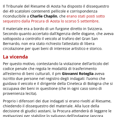
Il Tribunale del Riesame di Aosta ha disposto il dissequestro
dei 49 scatoloni contenenti pellicole e corrispondenza
riconducibile a
Charlie Chaplin
, che
erano stati posti sotto
sequestro dalla Procura di Aosta lo scorso 5 settembre
.
Il materiale era a bordo di un furgone diretto in Svizzera.
Secondo quanto accertato dall’Agenzia delle dogane, che aveva
sottoposto a controllo il veicolo al traforo del Gran San
Bernardo, non era stato richiesto l’attestato di libera
circolazione per quei beni di interesse artistico e storico.
La vicenda
Per questo motivo, contestando la violazione dell’articolo del
codice penale che regola le modalità di trasferimento
all’esterno di beni culturali, il pm
Giovanni Roteglia
aveva
iscritto due persone nel registro degli indagati: l’uomo che
guidava il veicolo e il dirigente della Cineteca di Bologna che si
occupava dei beni in questione (che in ogni caso sono di
provenienza lecita).
Proprio i difensori dei due indagati si erano rivolti al Riesame,
chiedendo il dissequestro del materiale. Alla luce della
decisione di giudici aostani, la Procura attenderà di leggere le
motivazioni per stabilire lo sviluppo dell’indagine (ancora