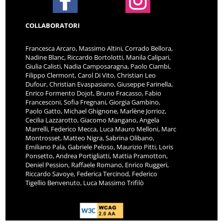
COLLABORATORI
Francesca Arcaro, Massimo Altini, Corrado Bellora,
Nadine Blanc, Riccardo Bortolotti, Manila Calipari,
Giulia Calisti, Nadia Camposaragna, Paolo Ciambi,
Filippo Clermont, Carol Di Vito, Christian Leo
Dufour, Christian Evaspasiano, Giuseppe Farinella,
Enrico Formento Dojot, Bruno Fracasso, Fabio
Francesconi, Sofia Fregnani, Giorgia Gambino,
Paolo Gatto, Michael Ghignone, Marlène Jorrioz,
Cecilia Lazzarotto, Giacomo Mangano, Angela
Marrelli, Federico Mecca, Luca Mauro Melloni, Marc
Montrosset, Matteo Nigra, Sabrina Olibano,
Emiliano Pala, Gabriele Peloso, Maurizio Pitti, Loris
Ponsetto, Andrea Portigliatti, Mattia Pramotton,
Deniel Pession, Raffaele Romano, Enrico Ruggeri,
Riccardo Savoye, Federica Tercinod, Federico
Tigellio Benvenuto, Luca Massimo Trifilò