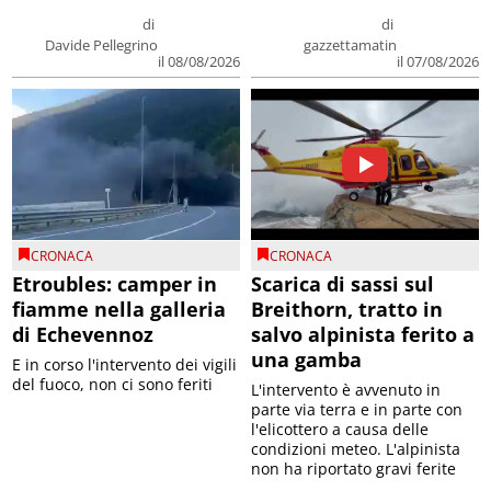
di
di
Davide Pellegrino
gazzettamatin
il 08/08/2026
il 07/08/2026
CRONACA
CRONACA
Etroubles: camper in
Scarica di sassi sul
fiamme nella galleria
Breithorn, tratto in
di Echevennoz
salvo alpinista ferito a
una gamba
E in corso l'intervento dei vigili
del fuoco, non ci sono feriti
L'intervento è avvenuto in
parte via terra e in parte con
l'elicottero a causa delle
condizioni meteo. L'alpinista
non ha riportato gravi ferite