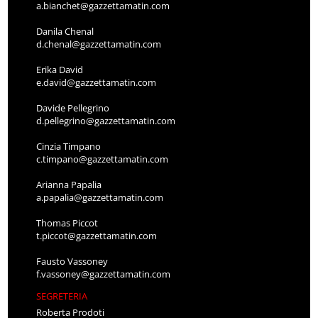
a.bianchet@gazzettamatin.com
Danila Chenal
d.chenal@gazzettamatin.com
Erika David
e.david@gazzettamatin.com
Davide Pellegrino
d.pellegrino@gazzettamatin.com
Cinzia Timpano
c.timpano@gazzettamatin.com
Arianna Papalia
a.papalia@gazzettamatin.com
Thomas Piccot
t.piccot@gazzettamatin.com
Fausto Vassoney
f.vassoney@gazzettamatin.com
SEGRETERIA
Roberta Prodoti