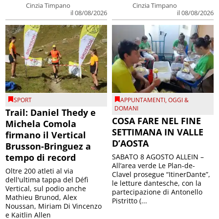
Cinzia Timpano
Cinzia Timpano
il 08/08/2026
il 08/08/2026
SPORT
APPUNTAMENTI
,
OGGI &
DOMANI
Trail: Daniel Thedy e
COSA FARE NEL FINE
Michela Comola
SETTIMANA IN VALLE
firmano il Vertical
D’AOSTA
Brusson-Bringuez a
tempo di record
SABATO 8 AGOSTO ALLEIN –
All’area verde Le Plan-de-
Oltre 200 atleti al via
Clavel prosegue “ItinerDante”,
dell'ultima tappa del Défì
le letture dantesche, con la
Vertical, sul podio anche
partecipazione di Antonello
Mathieu Brunod, Alex
Pistritto (...
Noussan, Miriam Di Vincenzo
e Kaitlin Allen