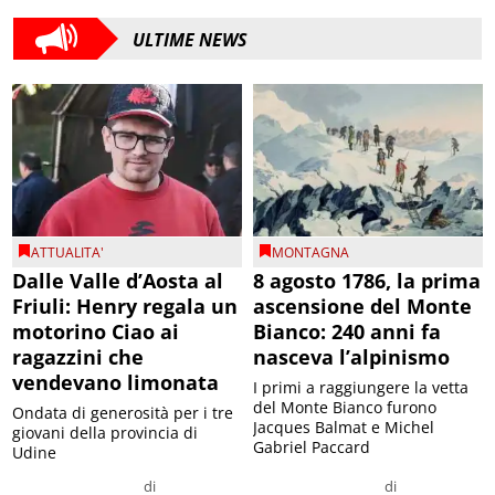
ULTIME NEWS
ATTUALITA'
MONTAGNA
Dalle Valle d’Aosta al
8 agosto 1786, la prima
Friuli: Henry regala un
ascensione del Monte
motorino Ciao ai
Bianco: 240 anni fa
ragazzini che
nasceva l’alpinismo
vendevano limonata
I primi a raggiungere la vetta
del Monte Bianco furono
Ondata di generosità per i tre
Jacques Balmat e Michel
giovani della provincia di
Gabriel Paccard
Udine
di
di