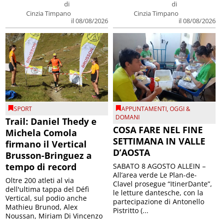
di
di
Cinzia Timpano
Cinzia Timpano
il 08/08/2026
il 08/08/2026
SPORT
APPUNTAMENTI
,
OGGI &
DOMANI
Trail: Daniel Thedy e
COSA FARE NEL FINE
Michela Comola
SETTIMANA IN VALLE
firmano il Vertical
D’AOSTA
Brusson-Bringuez a
tempo di record
SABATO 8 AGOSTO ALLEIN –
All’area verde Le Plan-de-
Oltre 200 atleti al via
Clavel prosegue “ItinerDante”,
dell'ultima tappa del Défì
le letture dantesche, con la
Vertical, sul podio anche
partecipazione di Antonello
Mathieu Brunod, Alex
Pistritto (...
Noussan, Miriam Di Vincenzo