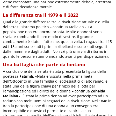
viene raccontata una nazione estremamente debole, arretrata
e di forte decadenza morale.
La differenza tra il 1979 e il 2022
Qual è la grande differenza tra la rivoluzione attuale e quella
del ’79? «Il sistema politico – continua Mollaian -. La
popolazione non era ancora pronta. Molte donne si sono
rivelate cambiando il loro modo di vestire. Il grande
cambiamento è stato il fatto che, questa volta, i ragazzi tra i 15
ed i 18 anni sono stati i primi a ribellarsi e sono stati seguiti
dalle mamme e dagli adulti. Non c’è più una via di ritorno in
quanto le persone stanno andando avanti per disperazione».
Una battaglia che parte da lontano
A conclusione della serata è stata presentata la figura della
poetessa
Fátimih.
«Nata e vissuta nella prima metà
dell’Ottocento in una famiglia di ecclesiastici di alto rango, è
stata una delle figure chiavi per l’inizio della lotta per
l’emancipazione ed i diritti delle donne – continua
Zoheida
Mollaian
-. È stata la prima donna ad aver partecipato ad un
raduno con molti uomini seguaci della rivoluzione. Nel 1848 in
Iran la partecipazione di una donna a un convegno era
inconcepibile e questo ci permette di capire la sua
straordinaria capacità. Nell’occasione si è tolta il velo davanti a