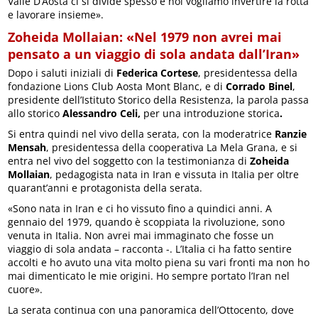
Valle D’Aosta ci si divide spesso e noi vogliamo invertire la rotta
e lavorare insieme».
Zoheida Mollaian: «Nel 1979 non avrei mai
pensato a un viaggio di sola andata dall’Iran»
Dopo i saluti iniziali di
Federica Cortese
, presidentessa della
fondazione Lions Club Aosta Mont Blanc, e di
Corrado Binel
,
presidente dell’Istituto Storico della Resistenza, la parola passa
allo storico
Alessandro Celi,
per una introduzione storica
.
Si entra quindi nel vivo della serata, con la moderatrice
Ranzie
Mensah
, presidentessa della cooperativa La Mela Grana, e si
entra nel vivo del soggetto con la testimonianza di
Zoheida
Mollaian
, pedagogista nata in Iran e vissuta in Italia per oltre
quarant’anni e protagonista della serata.
«Sono nata in Iran e ci ho vissuto fino a quindici anni. A
gennaio del 1979, quando è scoppiata la rivoluzione, sono
venuta in Italia. Non avrei mai immaginato che fosse un
viaggio di sola andata – racconta -. L’Italia ci ha fatto sentire
accolti e ho avuto una vita molto piena su vari fronti ma non ho
mai dimenticato le mie origini. Ho sempre portato l’Iran nel
cuore».
La serata continua con una panoramica dell’Ottocento, dove