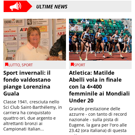
ULTIME NEWS
LUTTO
,
SPORT
SPORT
Sport invernali: il
Atletica: Matilde
fondo valdostano
Abelli vola in finale
piange Lorenzina
con la 4×400
Guala
femminile ai Mondiali
Under 20
Classe 1941, cresciuta nello
Sci Club Saint-Barthélemy, in
Grande prestazione delle
carriera ha conquistato
azzurre - con tanto di record
quattro ori, due argento e
nazionale - sulla pista di
altrettanti bronzi ai
Eugene, la gara per l'oro alle
Campionati Italian...
23.42 (ora italiana) di questa