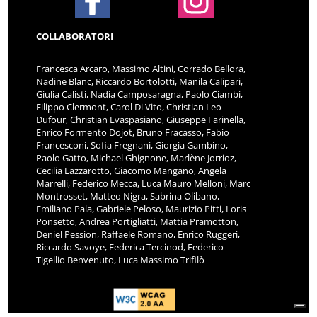
COLLABORATORI
Francesca Arcaro, Massimo Altini, Corrado Bellora,
Nadine Blanc, Riccardo Bortolotti, Manila Calipari,
Giulia Calisti, Nadia Camposaragna, Paolo Ciambi,
Filippo Clermont, Carol Di Vito, Christian Leo
Dufour, Christian Evaspasiano, Giuseppe Farinella,
Enrico Formento Dojot, Bruno Fracasso, Fabio
Francesconi, Sofia Fregnani, Giorgia Gambino,
Paolo Gatto, Michael Ghignone, Marlène Jorrioz,
Cecilia Lazzarotto, Giacomo Mangano, Angela
Marrelli, Federico Mecca, Luca Mauro Melloni, Marc
Montrosset, Matteo Nigra, Sabrina Olibano,
Emiliano Pala, Gabriele Peloso, Maurizio Pitti, Loris
Ponsetto, Andrea Portigliatti, Mattia Pramotton,
Deniel Pession, Raffaele Romano, Enrico Ruggeri,
Riccardo Savoye, Federica Tercinod, Federico
Tigellio Benvenuto, Luca Massimo Trifilò