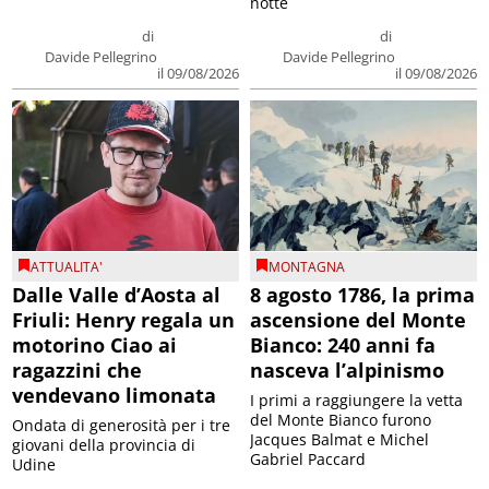
notte
di
di
Davide Pellegrino
Davide Pellegrino
il 09/08/2026
il 09/08/2026
ATTUALITA'
MONTAGNA
Dalle Valle d’Aosta al
8 agosto 1786, la prima
Friuli: Henry regala un
ascensione del Monte
motorino Ciao ai
Bianco: 240 anni fa
ragazzini che
nasceva l’alpinismo
vendevano limonata
I primi a raggiungere la vetta
del Monte Bianco furono
Ondata di generosità per i tre
Jacques Balmat e Michel
giovani della provincia di
Gabriel Paccard
Udine