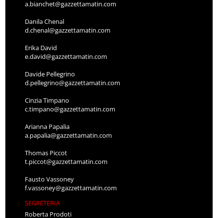
a.bianchet@gazzettamatin.com
Danila Chenal
d.chenal@gazzettamatin.com
Erika David
e.david@gazzettamatin.com
Davide Pellegrino
d.pellegrino@gazzettamatin.com
Cinzia Timpano
c.timpano@gazzettamatin.com
Arianna Papalia
a.papalia@gazzettamatin.com
Thomas Piccot
t.piccot@gazzettamatin.com
Fausto Vassoney
f.vassoney@gazzettamatin.com
SEGRETERIA
Roberta Prodoti