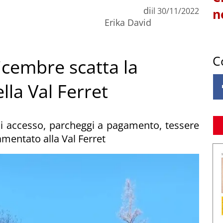
di
il
30/11/2022
n
Erika David
C
icembre scatta la
la Val Ferret
i accesso, parcheggi a pagamento, tessere
mentato alla Val Ferret