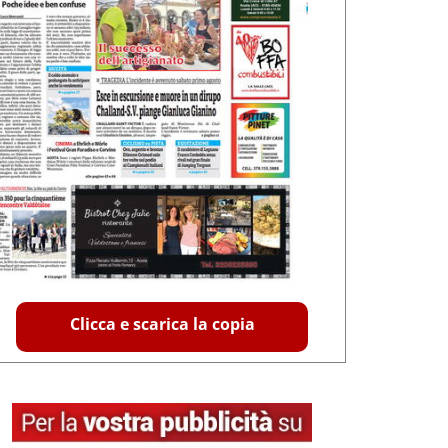
Clicca e scarica la copia