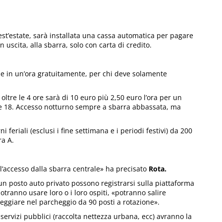
est’estate, sarà installata una cassa automatica per pagare
 uscita, alla sbarra, solo con carta di credito.
alle in un’ora gratuitamente, per chi deve solamente
 oltre le 4 ore sarà di 10 euro più 2,50 euro l’ora per un
lle 18. Accesso notturno sempre a sbarra abbassata, ma
feriali (esclusi i fine settimana e i periodi festivi) da 200
ra A.
 l’accesso dalla sbarra centrale» ha precisato
Rota.
un posto auto privato possono registrarsi sulla piattaforma
tranno usare loro o i loro ospiti, «potranno salire
giare nel parcheggio da 90 posti a rotazione».
 servizi pubblici (raccolta nettezza urbana, ecc) avranno la