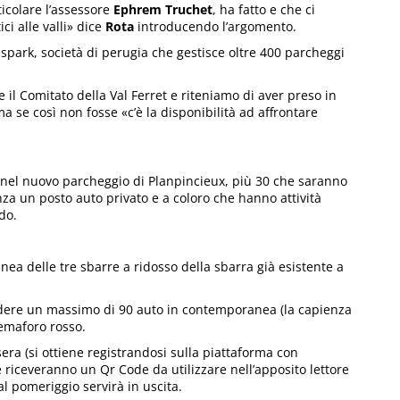
icolare l’assessore
Ephrem Truchet
, ha fatto e che ci
ci alle valli» dice
Rota
introducendo l’argomento.
ispark, società di perugia che gestisce oltre 400 parcheggi
 il Comitato della Val Ferret e riteniamo di aver preso in
a se così non fosse «c’è la disponibilità ad affrontare
ne, nel nuovo parcheggio di Planpincieux, più 30 che saranno
nza un posto auto privato e a coloro che hanno attività
do.
linea delle tre sbarre a ridosso della sbarra già esistente a
edere un massimo di 90 auto in contemporanea (la capienza
semaforo rosso.
sera (si ottiene registrandosi sulla piattaforma con
e riceveranno un Qr Code da utilizzare nell’apposito lettore
al pomeriggio servirà in uscita.