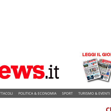
TTACOLI
POLITICA & ECONOMIA
SPORT
TURISMO & EVENTI
C