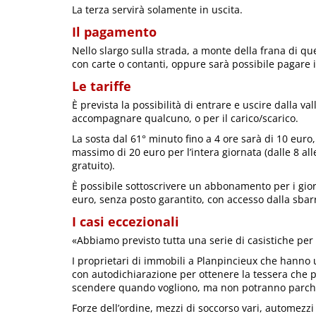
La terza servirà solamente in uscita.
Il pagamento
Nello slargo sulla strada, a monte della frana di qu
con carte o contanti, oppure sarà possibile pagare in
Le tariffe
È prevista la possibilità di entrare e uscire dalla v
accompagnare qualcuno, o per il carico/scarico.
La sosta dal 61° minuto fino a 4 ore sarà di 10 euro,
massimo di 20 euro per l’intera giornata (dalle 8 a
gratuito).
È possibile sottoscrivere un abbonamento per i giorni 
euro, senza posto garantito, con accesso dalla sbar
I casi eccezionali
«Abbiamo previsto tutta una serie di casistiche per
I proprietari di immobili a Planpincieux che hanno 
con autodichiarazione per ottenere la tessera che po
scendere quando vogliono, ma non potranno parcheg
Forze dell’ordine, mezzi di soccorso vari, automezzi