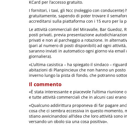
KCard per l’accesso gratuito.
I fornitori, i taxi, gli Ncc (noleggio con conducente
gratuitamente, sapendo di poter trovare il semaforo
accreditarsi sulla piattaforma con i 15 euro per la 
Le attività commerciali del Miravalle, Bar Guedoz, R
posti privati, previa presentazione autodichiarazio
privati e non al parcheggio a rotazione. In alternat
(pari al numero di posti disponibili) ad ogni attività,
saranno inviati in automatico ogni giorno via email 
giornaliera).
«L’ultima casistica – ha spiegato il sindaco – riguard
abitazioni di Planpincieux che non hanno un posto a
inverno lungo la pista di fondo, che potranno sot
Il commento
«È stata interessante e piacevole l’ultima riunione c
e tutte attività commerciali che in alcuni casi erano
«Qualcuno addirittura proponeva di far pagare anche 
cosa che ci sembra eccessiva in questo momento, 
stiano avvicinandosi all’idea che loro attività sono i
versando un obolo sia una cosa positiva».