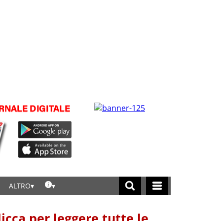
ALTRO
licca per leggere tutte le