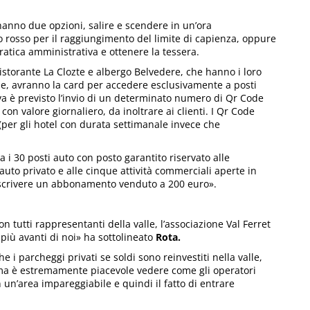
) hanno due opzioni, salire e scendere in un’ora
 rosso per il raggiungimento del limite di capienza, oppure
pratica amministrativa e ottenere la tessera.
istorante La Clozte e albergo Belvedere, che hanno i loro
ne, avranno la card per accedere esclusivamente a posti
iva è previsto l’invio di un determinato numero di Qr Code
 con valore giornaliero, da inoltrare ai clienti. I Qr Code
(per gli hotel con durata settimanale invece che
a i 30 posti auto con posto garantito riservato alle
uto privato e alle cinque attività commerciali aperte in
toscrivere un abbonamento venduto a 200 euro».
on tutti rappresentanti della valle, l’associazione Val Ferret
 più avanti di noi» ha sottolineato
Rota.
i parcheggi privati se soldi sono reinvestiti nella valle,
ma è estremamente piacevole vedere come gli operatori
n un’area impareggiabile e quindi il fatto di entrare