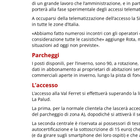
di un grande lavoro che l’amministrazione, e in part
porterà alla fase sperimentale degli accessi telemati
A occuparsi della telematizzazione dell’accesso la S
in tutte le zone d’Italia.
«Abbiamo fatto numerosi incontri con gli operatori e
considerazione tutte le casistiche» aggiunge Rota, m
situazioni ad oggi non previste».
Parcheggi
I posti disponili, per l’inverno, sono 90, a rotazio
dati in abbonamento ai proprietari di abitazioni se
commerciali aperte in inverno, lungo la pista di fon
L’accesso
L’accesso alla Val Ferret si effettuerà superando la 
La Palud.
La prima, per la normale clientela che lascerà acc
del parcheggio di zona A), dopodiché si attiverà il 
La seconda centrale è riservata ai possessori di tes
autocertificazione e la sottoscrizione di 15 euro) ch
(e da girare sugli smartphone dei loro ospiti) e che 