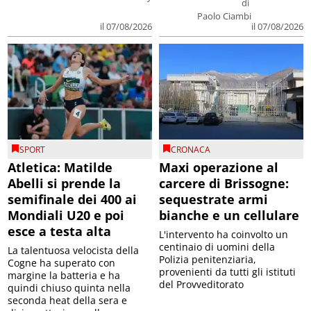
di
Paolo Ciambi
il 07/08/2026
il 07/08/2026
SPORT
CRONACA
Atletica: Matilde
Maxi operazione al
Abelli si prende la
carcere di Brissogne:
semifinale dei 400 ai
sequestrate armi
Mondiali U20 e poi
bianche e un cellulare
esce a testa alta
L'intervento ha coinvolto un
centinaio di uomini della
La talentuosa velocista della
Polizia penitenziaria,
Cogne ha superato con
provenienti da tutti gli istituti
margine la batteria e ha
del Provveditorato
quindi chiuso quinta nella
seconda heat della sera e