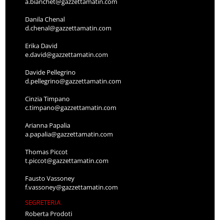
a.bianchet@gazzettamatin.com
Danila Chenal
d.chenal@gazzettamatin.com
Erika David
e.david@gazzettamatin.com
Davide Pellegrino
d.pellegrino@gazzettamatin.com
Cinzia Timpano
c.timpano@gazzettamatin.com
Arianna Papalia
a.papalia@gazzettamatin.com
Thomas Piccot
t.piccot@gazzettamatin.com
Fausto Vassoney
f.vassoney@gazzettamatin.com
SEGRETERIA
Roberta Prodoti