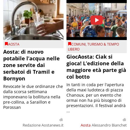
AOSTA
COMUNI
,
TURISMO & TEMPO
LIBERO
Aosta: di nuovo
GiocAosta: Ciak si
potabile l’acqua nelle
gioca! L’edizione della
zone servite dai
maggiore età parte già
serbatoi di Tramil e
col botto
Bornyon
In tanti in coda per l'apertura
Revocate le due ordinanze che
della maxi ludoteca di piazza
dalla scorsa settimana
Chanoux, per un evento che
imponevano la bollitura nella
ormai non ha più bisogno di
pre-collina, a Saraillon e
presentazioni. Il festival andrà
Porossan
...
di
di
Redazione Aostanews.it
Aosta
Alessandro Bianchet