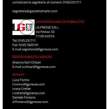
contattare la segreteria al numero: 0165/231711
segreteria@gazzettamatin.com
CONCESSIONARIA DI PUBBLICITÀ
LG PRESSE S.R.L.
via Festaz, 52
11100 AOSTA
Tel: 0165.231711
Fax: 0165.1820141
E-mail
segreteria@lgpresse.com
RESPONSABILE DI AGENZIA
Arianna Gori Chisari
E-mail
a.chisari@lgpresse.com
Account
Luca Torino
l.torino@lgpresse.com
Ivana Cretier
i.cretier@lgpresse.com
Daniele Fimiano
d.fimiano@lgpresse.com