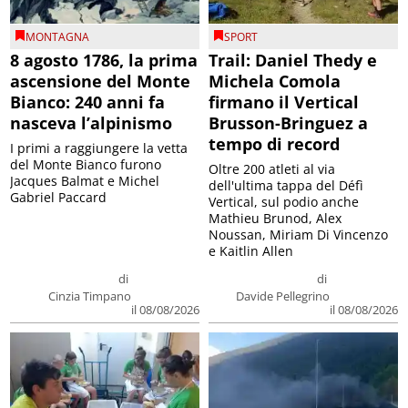
MONTAGNA
SPORT
8 agosto 1786, la prima
Trail: Daniel Thedy e
ascensione del Monte
Michela Comola
Bianco: 240 anni fa
firmano il Vertical
nasceva l’alpinismo
Brusson-Bringuez a
tempo di record
I primi a raggiungere la vetta
del Monte Bianco furono
Oltre 200 atleti al via
Jacques Balmat e Michel
dell'ultima tappa del Défì
Gabriel Paccard
Vertical, sul podio anche
Mathieu Brunod, Alex
Noussan, Miriam Di Vincenzo
e Kaitlin Allen
di
di
Cinzia Timpano
Davide Pellegrino
il 08/08/2026
il 08/08/2026