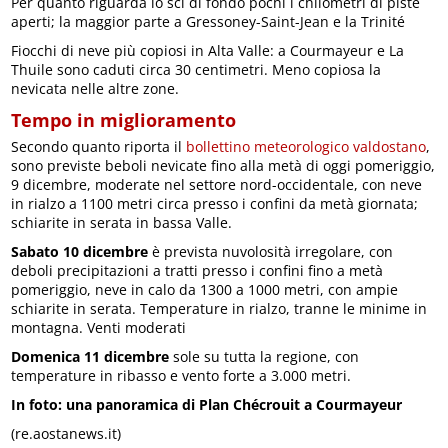
Per quanto riguarda lo sci di fondo pochi i chilometri di piste
aperti; la maggior parte a Gressoney-Saint-Jean e la Trinité
Fiocchi di neve più copiosi in Alta Valle: a Courmayeur e La
Thuile sono caduti circa 30 centimetri. Meno copiosa la
nevicata nelle altre zone.
Tempo in miglioramento
Secondo quanto riporta il
bollettino meteorologico valdostano
,
sono previste beboli nevicate fino alla metà di oggi pomeriggio,
9 dicembre, moderate nel settore nord-occidentale, con neve
in rialzo a 1100 metri circa presso i confini da metà giornata;
schiarite in serata in bassa Valle.
Sabato 10 dicembre
è prevista nuvolosità irregolare, con
deboli precipitazioni a tratti presso i confini fino a metà
pomeriggio, neve in calo da 1300 a 1000 metri, con ampie
schiarite in serata. Temperature in rialzo, tranne le minime in
montagna. Venti moderati
Domenica 11 dicembre
sole su tutta la regione, con
temperature in ribasso e vento forte a 3.000 metri.
In foto: una panoramica di Plan Chécrouit a Courmayeur
(re.aostanews.it)