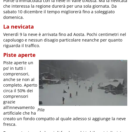
Ponte d’Immacolata con la neve in Valle d’Aosta. Ma la nevicata
che interessa la regione durerà per una sola giornata. Da
sabato 10 dicembre il tempo migliorerà fino a soleggiato
domenica.
La nevicata
Venerdì 9 la neve è arrivata fino ad Aosta. Pochi centimetri nel
capoluogo e nessun disagio particolare neanche per quanto
riguarda il traffico.
Piste aperte
Piste aperte un
po’ in tutti i
comprensori,
anche se non al
completo. Aperto
circa il 50% dei
comprensori
grazie
all’innevamento
Pila
artificiale che ha
creato un fondo compatto al quale adesso si aggiunge la neve
fresca.