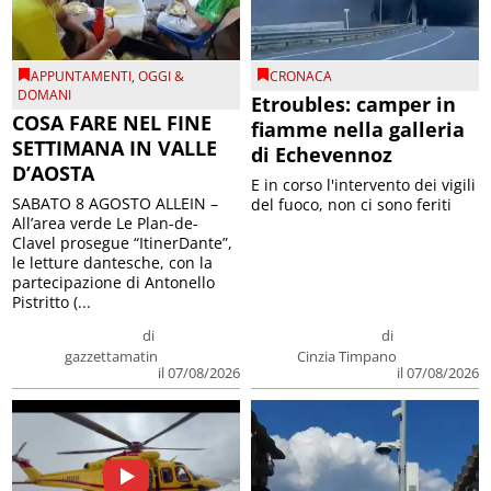
APPUNTAMENTI
,
OGGI &
CRONACA
DOMANI
Etroubles: camper in
COSA FARE NEL FINE
fiamme nella galleria
SETTIMANA IN VALLE
di Echevennoz
D’AOSTA
E in corso l'intervento dei vigili
SABATO 8 AGOSTO ALLEIN –
del fuoco, non ci sono feriti
All’area verde Le Plan-de-
Clavel prosegue “ItinerDante”,
le letture dantesche, con la
partecipazione di Antonello
Pistritto (...
di
di
gazzettamatin
Cinzia Timpano
il 07/08/2026
il 07/08/2026