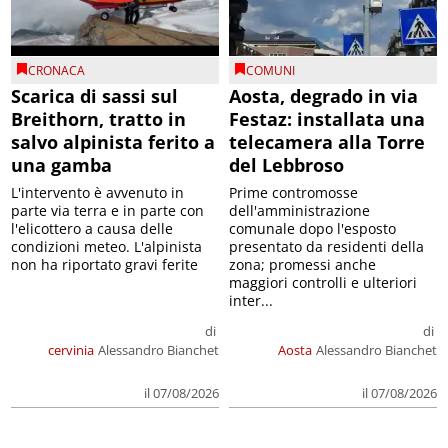
CRONACA
COMUNI
Scarica di sassi sul
Aosta, degrado in via
Breithorn, tratto in
Festaz: installata una
salvo alpinista ferito a
telecamera alla Torre
una gamba
del Lebbroso
L'intervento è avvenuto in
Prime contromosse
parte via terra e in parte con
dell'amministrazione
l'elicottero a causa delle
comunale dopo l'esposto
condizioni meteo. L'alpinista
presentato da residenti della
non ha riportato gravi ferite
zona; promessi anche
maggiori controlli e ulteriori
inter...
di
di
cervinia
Alessandro Bianchet
Aosta
Alessandro Bianchet
il 07/08/2026
il 07/08/2026