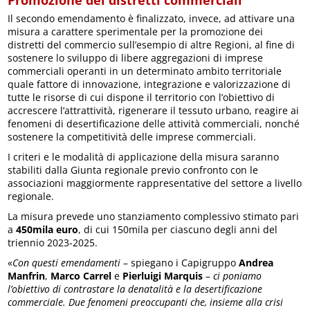
Promozione dei distretti commerciali
Il secondo emendamento è finalizzato, invece, ad attivare una
misura a carattere sperimentale per la promozione dei
distretti del commercio sull’esempio di altre Regioni, al fine di
sostenere lo sviluppo di libere aggregazioni di imprese
commerciali operanti in un determinato ambito territoriale
quale fattore di innovazione, integrazione e valorizzazione di
tutte le risorse di cui dispone il territorio con l’obiettivo di
accrescere l’attrattività, rigenerare il tessuto urbano, reagire ai
fenomeni di desertificazione delle attività commerciali, nonché
sostenere la competitività delle imprese commerciali.
I criteri e le modalità di applicazione della misura saranno
stabiliti dalla Giunta regionale previo confronto con le
associazioni maggiormente rappresentative del settore a livello
regionale.
La misura prevede uno stanziamento complessivo stimato pari
a
450mila euro
, di cui 150mila per ciascuno degli anni del
triennio 2023-2025.
«
Con questi emendamenti
– spiegano i Capigruppo
Andrea
Manfrin
,
Marco Carrel
e
Pierluigi Marquis
–
ci poniamo
l’obiettivo di contrastare la denatalità e la desertificazione
commerciale. Due fenomeni preoccupanti che, insieme alla crisi