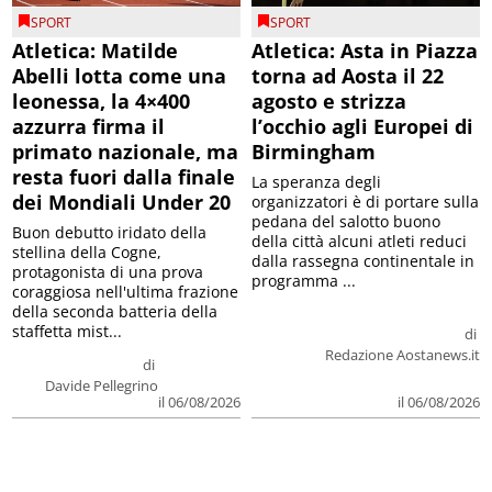
SPORT
SPORT
Atletica: Matilde
Atletica: Asta in Piazza
Abelli lotta come una
torna ad Aosta il 22
leonessa, la 4×400
agosto e strizza
azzurra firma il
l’occhio agli Europei di
primato nazionale, ma
Birmingham
resta fuori dalla finale
La speranza degli
dei Mondiali Under 20
organizzatori è di portare sulla
pedana del salotto buono
Buon debutto iridato della
della città alcuni atleti reduci
stellina della Cogne,
dalla rassegna continentale in
protagonista di una prova
programma ...
coraggiosa nell'ultima frazione
della seconda batteria della
staffetta mist...
di
Redazione Aostanews.it
di
Davide Pellegrino
il 06/08/2026
il 06/08/2026