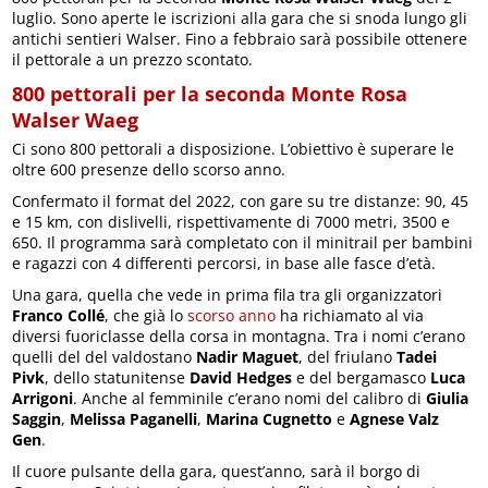
luglio. Sono aperte le iscrizioni alla gara che si snoda lungo gli
antichi sentieri Walser. Fino a febbraio sarà possibile ottenere
il pettorale a un prezzo scontato.
800 pettorali per la seconda Monte Rosa
Walser Waeg
Ci sono 800 pettorali a disposizione. L’obiettivo è superare le
oltre 600 presenze dello scorso anno.
Confermato il format del 2022, con gare su tre distanze: 90, 45
e 15 km, con dislivelli, rispettivamente di 7000 metri, 3500 e
650. Il programma sarà completato con il minitrail per bambini
e ragazzi con 4 differenti percorsi, in base alle fasce d’età.
Una gara, quella che vede in prima fila tra gli organizzatori
Franco Collé
, che già lo
scorso anno
ha richiamato al via
diversi fuoriclasse della corsa in montagna. Tra i nomi c’erano
quelli del del valdostano
Nadir Maguet
, del friulano
Tadei
Pivk
, dello statunitense
David Hedges
e del bergamasco
Luca
Arrigoni
. Anche al femminile c’erano nomi del calibro di
Giulia
Saggin
,
Melissa Paganelli
,
Marina Cugnetto
e
Agnese Valz
Gen
.
Il cuore pulsante della gara, quest’anno, sarà il borgo di