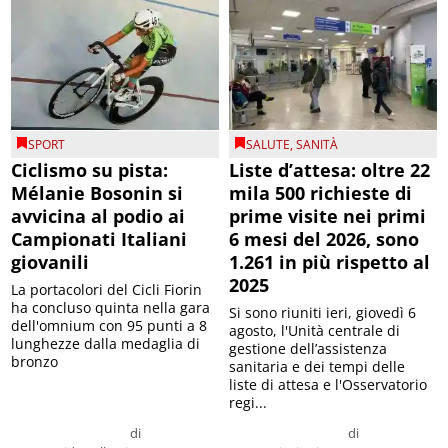
SPORT
SALUTE
,
SANITÀ
Ciclismo su pista:
Liste d’attesa: oltre 22
Mélanie Bosonin si
mila 500 richieste di
avvicina al podio ai
prime visite nei primi
Campionati Italiani
6 mesi del 2026, sono
giovanili
1.261 in più rispetto al
2025
La portacolori del Cicli Fiorin
ha concluso quinta nella gara
Si sono riuniti ieri, giovedì 6
dell'omnium con 95 punti a 8
agosto, l'Unità centrale di
lunghezze dalla medaglia di
gestione dell’assistenza
bronzo
sanitaria e dei tempi delle
liste di attesa e l'Osservatorio
regi...
di
di