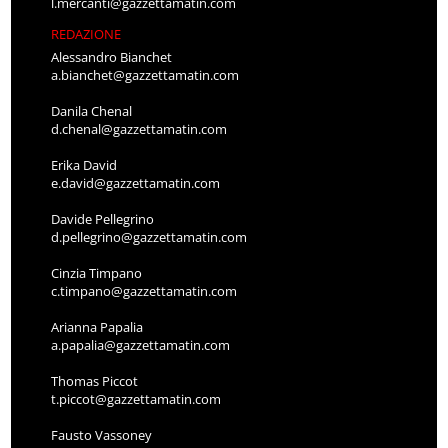
l.mercanti@gazzettamatin.com
REDAZIONE
Alessandro Bianchet
a.bianchet@gazzettamatin.com
Danila Chenal
d.chenal@gazzettamatin.com
Erika David
e.david@gazzettamatin.com
Davide Pellegrino
d.pellegrino@gazzettamatin.com
Cinzia Timpano
c.timpano@gazzettamatin.com
Arianna Papalia
a.papalia@gazzettamatin.com
Thomas Piccot
t.piccot@gazzettamatin.com
Fausto Vassoney