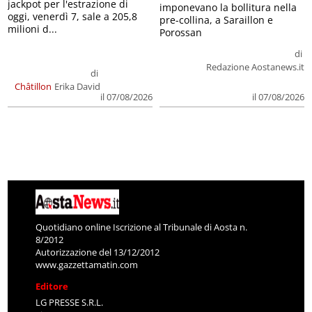
jackpot per l'estrazione di
imponevano la bollitura nella
oggi, venerdì 7, sale a 205,8
pre-collina, a Saraillon e
milioni d...
Porossan
di
Redazione Aostanews.it
di
Châtillon
Erika David
il 07/08/2026
il 07/08/2026
Quotidiano online Iscrizione al Tribunale di Aosta n.
8/2012
Autorizzazione del 13/12/2012
www.gazzettamatin.com
Editore
LG PRESSE S.R.L.