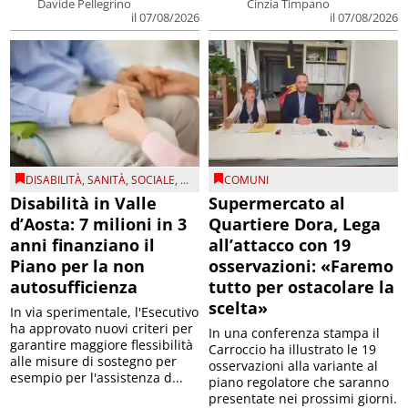
Davide Pellegrino
Cinzia Timpano
il 07/08/2026
il 07/08/2026
DISABILITÀ
,
SANITÀ
,
SOCIALE
, ...
COMUNI
Disabilità in Valle
Supermercato al
d’Aosta: 7 milioni in 3
Quartiere Dora, Lega
anni finanziano il
all’attacco con 19
Piano per la non
osservazioni: «Faremo
autosufficienza
tutto per ostacolare la
scelta»
In via sperimentale, l'Esecutivo
ha approvato nuovi criteri per
In una conferenza stampa il
garantire maggiore flessibilità
Carroccio ha illustrato le 19
alle misure di sostegno per
osservazioni alla variante al
esempio per l'assistenza d...
piano regolatore che saranno
presentate nei prossimi giorni.