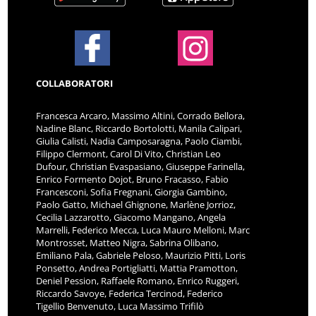
COLLABORATORI
Francesca Arcaro, Massimo Altini, Corrado Bellora,
Nadine Blanc, Riccardo Bortolotti, Manila Calipari,
Giulia Calisti, Nadia Camposaragna, Paolo Ciambi,
Filippo Clermont, Carol Di Vito, Christian Leo
Dufour, Christian Evaspasiano, Giuseppe Farinella,
Enrico Formento Dojot, Bruno Fracasso, Fabio
Francesconi, Sofia Fregnani, Giorgia Gambino,
Paolo Gatto, Michael Ghignone, Marlène Jorrioz,
Cecilia Lazzarotto, Giacomo Mangano, Angela
Marrelli, Federico Mecca, Luca Mauro Melloni, Marc
Montrosset, Matteo Nigra, Sabrina Olibano,
Emiliano Pala, Gabriele Peloso, Maurizio Pitti, Loris
Ponsetto, Andrea Portigliatti, Mattia Pramotton,
Deniel Pession, Raffaele Romano, Enrico Ruggeri,
Riccardo Savoye, Federica Tercinod, Federico
Tigellio Benvenuto, Luca Massimo Trifilò