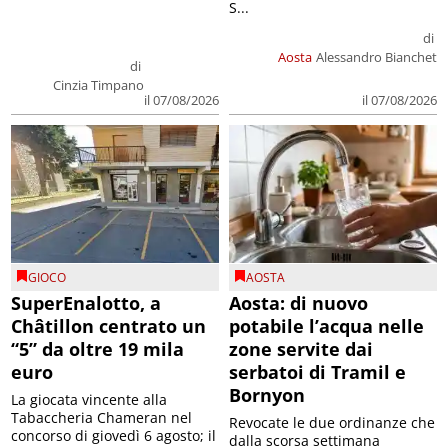
S...
di
Aosta
Alessandro Bianchet
di
Cinzia Timpano
il 07/08/2026
il 07/08/2026
GIOCO
AOSTA
SuperEnalotto, a
Aosta: di nuovo
Châtillon centrato un
potabile l’acqua nelle
“5” da oltre 19 mila
zone servite dai
euro
serbatoi di Tramil e
Bornyon
La giocata vincente alla
Tabaccheria Chameran nel
Revocate le due ordinanze che
concorso di giovedì 6 agosto; il
dalla scorsa settimana