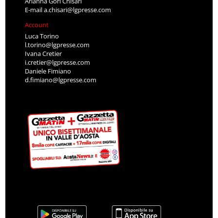
Arianna Gori Chisari
E-mail
a.chisari@lgpresse.com
Account
Luca Torino
l.torino@lgpresse.com
Ivana Cretier
i.cretier@lgpresse.com
Daniele Fimiano
d.fimiano@lgpresse.com