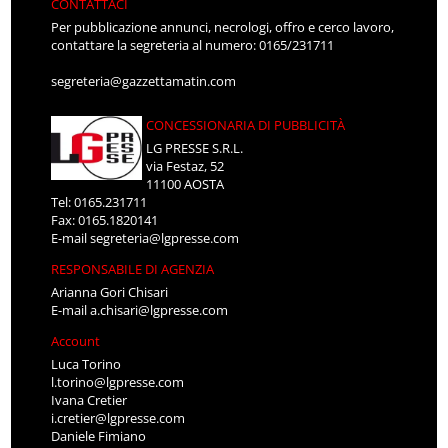
CONTATTACI
Per pubblicazione annunci, necrologi, offro e cerco lavoro,
contattare la segreteria al numero: 0165/231711
segreteria@gazzettamatin.com
CONCESSIONARIA DI PUBBLICITÀ
LG PRESSE S.R.L.
via Festaz, 52
11100 AOSTA
Tel: 0165.231711
Fax: 0165.1820141
E-mail
segreteria@lgpresse.com
RESPONSABILE DI AGENZIA
Arianna Gori Chisari
E-mail
a.chisari@lgpresse.com
Account
Luca Torino
l.torino@lgpresse.com
Ivana Cretier
i.cretier@lgpresse.com
Daniele Fimiano