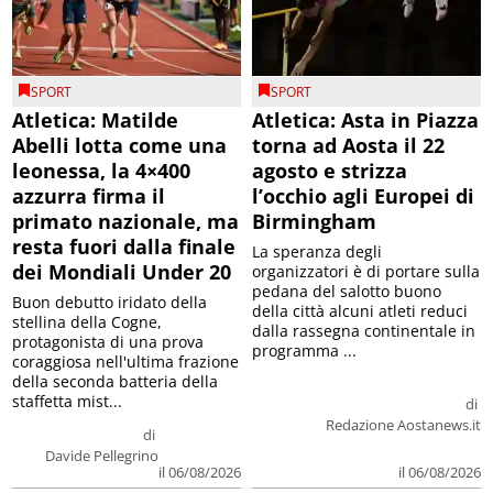
SPORT
SPORT
Atletica: Matilde
Atletica: Asta in Piazza
Abelli lotta come una
torna ad Aosta il 22
leonessa, la 4×400
agosto e strizza
azzurra firma il
l’occhio agli Europei di
primato nazionale, ma
Birmingham
resta fuori dalla finale
La speranza degli
dei Mondiali Under 20
organizzatori è di portare sulla
pedana del salotto buono
Buon debutto iridato della
della città alcuni atleti reduci
stellina della Cogne,
dalla rassegna continentale in
protagonista di una prova
programma ...
coraggiosa nell'ultima frazione
della seconda batteria della
staffetta mist...
di
Redazione Aostanews.it
di
Davide Pellegrino
il 06/08/2026
il 06/08/2026