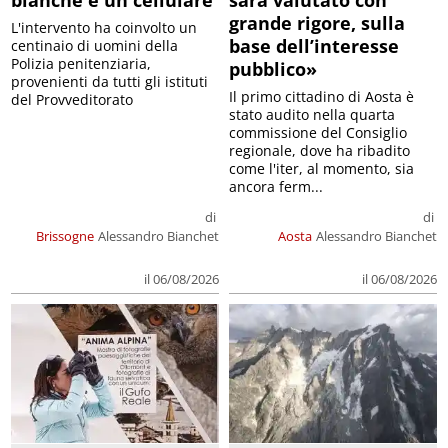
bianche e un cellulare
sarà valutato con
grande rigore, sulla
L'intervento ha coinvolto un
base dell’interesse
centinaio di uomini della
Polizia penitenziaria,
pubblico»
provenienti da tutti gli istituti
Il primo cittadino di Aosta è
del Provveditorato
stato audito nella quarta
commissione del Consiglio
regionale, dove ha ribadito
come l'iter, al momento, sia
ancora ferm...
di
di
Brissogne
Alessandro Bianchet
Aosta
Alessandro Bianchet
il 06/08/2026
il 06/08/2026