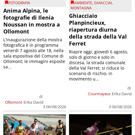
FOTOGRAFIA
AMBIENTE
,
GHIACCIAI
,
MONTAGNA
Anima Alpina, le
Ghiacciaio
fotografie di Ilenia
Planpincieux,
Noussan in mostra a
riapertura diurna
Ollomont
della strada della Val
L'inaugurazione della mostra
Ferret
fotografica è in programma
venerdì 7 agosto alle 18, nella
Riapre oggi, giovedì 6 agosto,
sala espositiva del Comune di
solo di giorno e solo in
Ollomont; le immagini esposte
discesa, la strada comunale
sa...
della Val Ferret; si riduce lo
scenario di rischio, in
movimento u...
di
Courmayeur
Erika David
di
Ollomont
Erika David
il 06/08/2026
il 06/08/2026