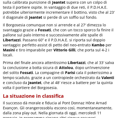
sulla calibrata punizione di
Jeantet
supera con un colpo di
testa il portiere ospite. In vantaggio di due reti, il P.D.H.A.E.
potrebbe ulteriormente incrementare il bottino, visto che al 23′
il diagonale di
Jeantet
si perde di un soffio sul fondo.
Il Borgosesia comunque non si arrende e al 27′ dimezza lo
svantaggio grazie a
Fossati
, che con un tocco sporco fa finire il
pallone sul palo interno e successivamente alle spalle di
Libertazzi
. Passano 60” e il P.D.H.A.E. si riporta sul doppio
vantaggio: perfetto assist di petto del neo-entrato
Kambo
per
Masini
e tiro imparabile per
Vittorio Gilli
, che porta sul 4-2 i
locali.
Prima del finale ancora attentissimo
Libertazzi
, che al 33′ salva
la conclusione a botta sicura di
Attolou
, dopo un’invenzione
del solito
Fossati
. La compagine di
Parisi
cala il pokerissimo a
tempo scaduto, grazie a un contropiede orchestrato da
Valenti
e concluso da
Jeantet
, che al 48′ riesce a battere per la quinta
volta il portiere del Borgosesia.
La situazione in classifica
Il successo dà morale e fiducia al Pont Donnaz Hône Arnad
Evançon. Gli orangerossoblu escono così, momentaneamente,
dalla zona play out. Nella giornata di oggi, mercoledì 11
gennaio, in programma c’erano altri cinque recuperi.