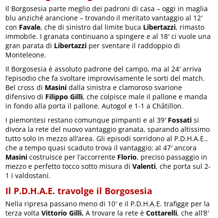
Il Borgosesia parte meglio dei padroni di casa – oggi in maglia
blu anziché arancione – trovando il meritato vantaggio al 12′
con
Favale
, che di sinistro dal limite buca
Libertazzi
, rimasto
immobile. I granata continuano a spingere e al 18′ ci vuole una
gran parata di
Libertazzi
per sventare il raddoppio di
Monteleone.
Il Borgosesia è assoluto padrone del campo, ma al 24′ arriva
l’episodio che fa svoltare improvvisamente le sorti del match.
Bel cross di
Masini
dalla sinistra e clamoroso svarione
difensivo di
Filippo Gilli
, che colpisce male il pallone e manda
in fondo alla porta il pallone. Autogol e 1-1 a Châtillon.
I piemontesi restano comunque pimpanti e al 39′
Fossati
si
divora la rete del nuovo vantaggio granata, sparando altissimo
tutto solo in mezzo all’area. Gli episodi sorridono al P.D.H.A.E.,
che a tempo quasi scaduto trova il vantaggio: al 47′ ancora
Masini
costruisce per l’accorrente
Florio
, preciso passaggio in
mezzo e perfetto tocco sotto misura di
Valenti
, che porta sul 2-
1 i valdostani.
Il P.D.H.A.E. travolge il Borgosesia
Nella ripresa passano meno di 10′ e il P.D.H.A.E. trafigge per la
terza volta
Vittorio Gilli.
A trovare la rete è
Cottarelli
, che all’8′