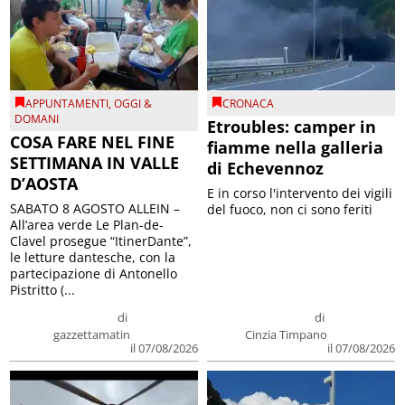
APPUNTAMENTI
,
OGGI &
CRONACA
DOMANI
Etroubles: camper in
COSA FARE NEL FINE
fiamme nella galleria
SETTIMANA IN VALLE
di Echevennoz
D’AOSTA
E in corso l'intervento dei vigili
SABATO 8 AGOSTO ALLEIN –
del fuoco, non ci sono feriti
All’area verde Le Plan-de-
Clavel prosegue “ItinerDante”,
le letture dantesche, con la
partecipazione di Antonello
Pistritto (...
di
di
gazzettamatin
Cinzia Timpano
il 07/08/2026
il 07/08/2026