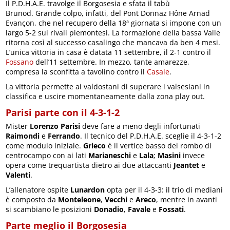
Il P.D.H.A.E. travolge il Borgosesia e sfata il tabù
Brunod. Grande colpo, infatti, del Pont Donnaz Hône Arnad
Evançon, che nel recupero della 18ª giornata si impone con un
largo 5-2 sui rivali piemontesi. La formazione della bassa Valle
ritorna così al successo casalingo che mancava da ben 4 mesi.
L’unica vittoria in casa è datata 11 settembre, il 2-1 contro il
Fossano
dell’11 settembre. In mezzo, tante amarezze,
compresa la sconfitta a tavolino contro il
Casale
.
La vittoria permette ai valdostani di superare i valsesiani in
classifica e uscire momentaneamente dalla zona play out.
Parisi parte con il 4-3-1-2
Mister
Lorenzo Parisi
deve fare a meno degli infortunati
Raimondi
e
Ferrando
. Il tecnico del P.D.H.A.E. sceglie il 4-3-1-2
come modulo iniziale.
Grieco
è il vertice basso del rombo di
centrocampo con ai lati
Marianeschi
e
Lala
;
Masini
invece
opera come trequartista dietro ai due attaccanti
Jeantet
e
Valenti
.
L’allenatore ospite
Lunardon
opta per il 4-3-3: il trio di mediani
è composto da
Monteleone
,
Vecchi
e
Areco
, mentre in avanti
si scambiano le posizioni
Donadio
,
Favale
e
Fossati
.
Parte meglio il Borgosesia