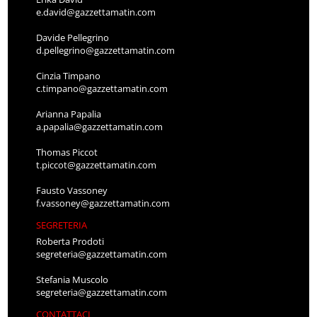
e.david@gazzettamatin.com
Davide Pellegrino
d.pellegrino@gazzettamatin.com
Cinzia Timpano
c.timpano@gazzettamatin.com
Arianna Papalia
a.papalia@gazzettamatin.com
Thomas Piccot
t.piccot@gazzettamatin.com
Fausto Vassoney
f.vassoney@gazzettamatin.com
SEGRETERIA
Roberta Prodoti
segreteria@gazzettamatin.com
Stefania Muscolo
segreteria@gazzettamatin.com
CONTATTACI