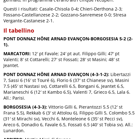
Questi i risultati: Casale-Chisola 0-4
;
Chieri-Derthona 2-3;
Fossano-Castellanzese 2-2; Gozzano-Sanremese 0-0; Stresa
Vergante-Castanese 2-1.
Il tabellino
PONT DONNAZ HÔNE ARNAD EVANÇON-BORGOSESIA 5-2 (2-
1).
MARCATORI:
12′ pt Favale; 24′ pt aut. Filippo Gilli; 47′ pt
Valenti; 8′ st Cottarelli; 27′ st Fossati; 28′ st Masini; 48′ st
Jeantet.
PONT DONNAZ HÔNE ARNAD EVANÇON (4-3-1-2):
Libertazzi
7, Sassi 6 (16′ st Touré 6), Florio 6 (37′ st Chianese sv), Masini
7.5 (45′ st Nastasi sv), Cottarelli 6.5, Bongani 6, Jeantet 6.5,
Marianeschi 6 (12′ st Kambo 6.5), Valenti 7, Grieco 6.5, Lala 6.
All.: Parisi.
BORGOSESIA (4-3-3):
Vittorio Gilli 6, Pierantozzi 5.5 (12′ st
Frana 5.5), Rekkab 6 (3′ st Attolou 6), Filippo Gilli 5, Colombo 5.5
(31′ st Mirachi sv), Vecchi 6, Monteleone 6 (35′ st Pecci sv),
Areco 6, Donadio 6, Favale 6.5, Fossati 6.5 (40′ st Tobia sv). All.:
Lunardon.