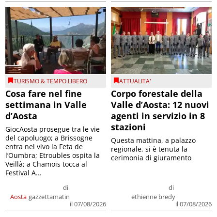
TURISMO & TEMPO LIBERO
ATTUALITA'
Cosa fare nel fine
Corpo forestale della
settimana in Valle
Valle d’Aosta: 12 nuovi
d’Aosta
agenti in servizio in 8
stazioni
GiocAosta prosegue tra le vie
del capoluogo; a Brissogne
Questa mattina, a palazzo
entra nel vivo la Feta de
regionale, si è tenuta la
l’Oumbra; Etroubles ospita la
cerimonia di giuramento
Veillà; a Chamois tocca al
Festival A...
di
di
Aosta
gazzettamatin
ethienne bredy
il 07/08/2026
il 07/08/2026