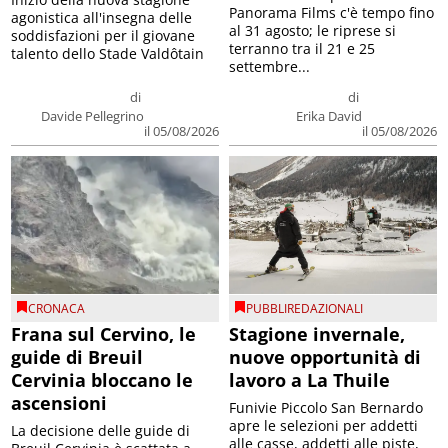
Panorama Films c'è tempo fino
agonistica all'insegna delle
al 31 agosto; le riprese si
soddisfazioni per il giovane
terranno tra il 21 e 25
talento dello Stade Valdôtain
settembre...
di
di
Davide Pellegrino
Erika David
il 05/08/2026
il 05/08/2026
CRONACA
PUBBLIREDAZIONALI
Frana sul Cervino, le
Stagione invernale,
guide di Breuil
nuove opportunità di
Cervinia bloccano le
lavoro a La Thuile
ascensioni
Funivie Piccolo San Bernardo
apre le selezioni per addetti
La decisione delle guide di
alle casse, addetti alle piste,