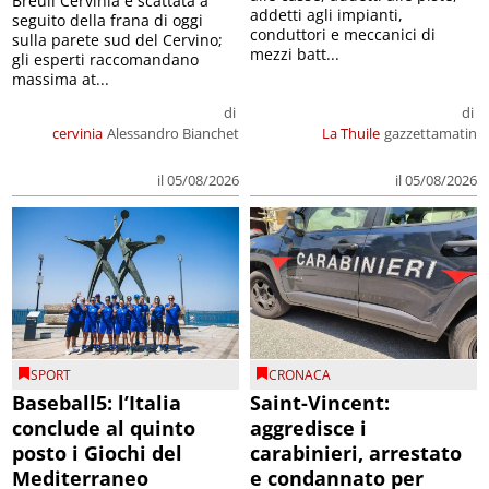
Breuil Cervinia è scattata a
addetti agli impianti,
seguito della frana di oggi
conduttori e meccanici di
sulla parete sud del Cervino;
mezzi batt...
gli esperti raccomandano
massima at...
di
di
cervinia
Alessandro Bianchet
La Thuile
gazzettamatin
il 05/08/2026
il 05/08/2026
SPORT
CRONACA
Baseball5: l’Italia
Saint-Vincent:
conclude al quinto
aggredisce i
posto i Giochi del
carabinieri, arrestato
Mediterraneo
e condannato per