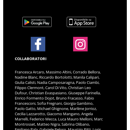
COLLABORATORI
Francesca Arcaro, Massimo Altini, Corrado Bellora,
Nadine Blanc, Riccardo Bortolotti, Manila Calipari,
Giulia Calisti, Nadia Camposaragna, Paolo Ciambi,
Filippo Clermont, Carol Di Vito, Christian Leo
Dufour, Christian Evaspasiano, Giuseppe Farinella,
Enrico Formento Dojot, Bruno Fracasso, Fabio
Francesconi, Sofia Fregnani, Giorgia Gambino,
Paolo Gatto, Michael Ghignone, Marlène Jorrioz,
Cecilia Lazzarotto, Giacomo Mangano, Angela
Marrelli, Federico Mecca, Luca Mauro Melloni, Marc
Montrosset, Matteo Nigra, Sabrina Olibano,
Emiliano Pala, Gabriele Peloso, Maurizio Pitti, Loris