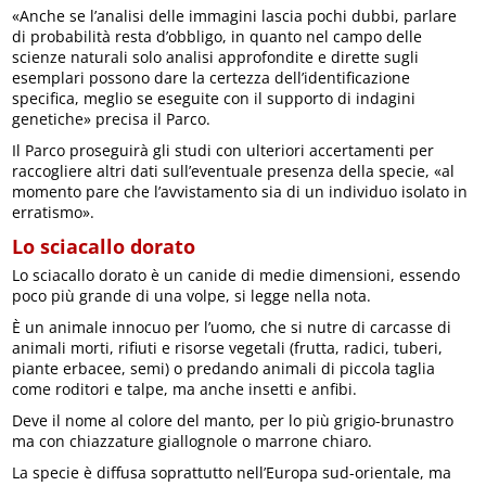
«Anche se l’analisi delle immagini lascia pochi dubbi, parlare
di probabilità resta d’obbligo, in quanto nel campo delle
scienze naturali solo analisi approfondite e dirette sugli
esemplari possono dare la certezza dell’identificazione
specifica, meglio se eseguite con il supporto di indagini
genetiche» precisa il Parco.
Il Parco proseguirà gli studi con ulteriori accertamenti per
raccogliere altri dati sull’eventuale presenza della specie, «al
momento pare che l’avvistamento sia di un individuo isolato in
erratismo».
Lo sciacallo dorato
Lo sciacallo dorato è un canide di medie dimensioni, essendo
poco più grande di una volpe, si legge nella nota.
È un animale innocuo per l’uomo, che si nutre di carcasse di
animali morti, rifiuti e risorse vegetali (frutta, radici, tuberi,
piante erbacee, semi) o predando animali di piccola taglia
come roditori e talpe, ma anche insetti e anfibi.
Deve il nome al colore del manto, per lo più grigio-brunastro
ma con chiazzature giallognole o marrone chiaro.
La specie è diffusa soprattutto nell’Europa sud-orientale, ma