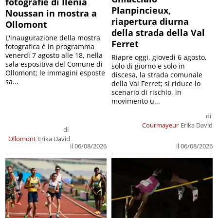
fotografie di Ilenia
Planpincieux,
Noussan in mostra a
riapertura diurna
Ollomont
della strada della Val
L'inaugurazione della mostra
Ferret
fotografica è in programma
venerdì 7 agosto alle 18, nella
Riapre oggi, giovedì 6 agosto,
sala espositiva del Comune di
solo di giorno e solo in
Ollomont; le immagini esposte
discesa, la strada comunale
sa...
della Val Ferret; si riduce lo
scenario di rischio, in
movimento u...
di
Courmayeur
Erika David
di
Ollomont
Erika David
il 06/08/2026
il 06/08/2026