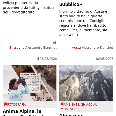
Polizia penitenziaria,
pubblico»
provenienti da tutti gli istituti
Il primo cittadino di Aosta è
del Provveditorato
stato audito nella quarta
commissione del Consiglio
regionale, dove ha ribadito
come l'iter, al momento, sia
ancora ferm...
di
di
Brissogne
Alessandro Bianchet
Aosta
Alessandro Bianchet
il 06/08/2026
il 06/08/2026
FOTOGRAFIA
AMBIENTE
,
GHIACCIAI
,
MONTAGNA
Anima Alpina, le
Ghiacciaio