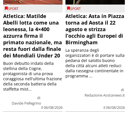
SPORT
SPORT
Atletica: Matilde
Atletica: Asta in Piazza
Abelli lotta come una
torna ad Aosta il 22
leonessa, la 4×400
agosto e strizza
azzurra firma il
l’occhio agli Europei di
primato nazionale, ma
Birmingham
resta fuori dalla finale
La speranza degli
dei Mondiali Under 20
organizzatori è di portare sulla
pedana del salotto buono
Buon debutto iridato della
della città alcuni atleti reduci
stellina della Cogne,
dalla rassegna continentale in
protagonista di una prova
programma ...
coraggiosa nell'ultima frazione
della seconda batteria della
staffetta mist...
di
Redazione Aostanews.it
di
Davide Pellegrino
il 06/08/2026
il 06/08/2026