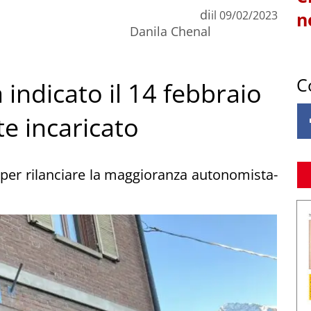
di
il
09/02/2023
n
Danila Chenal
C
 indicato il 14 febbraio
te incaricato
per rilanciare la maggioranza autonomista-