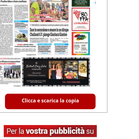
Clicca e scarica la copia