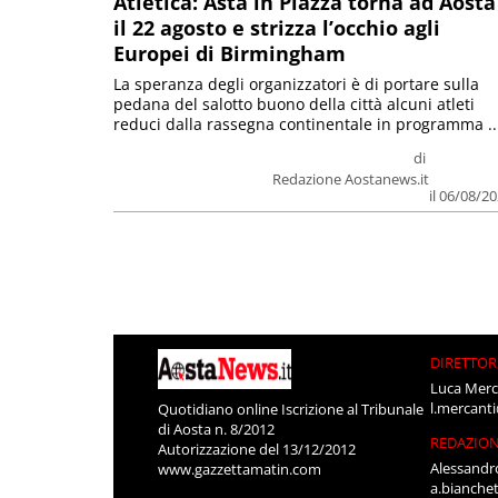
Atletica: Asta in Piazza torna ad Aosta
il 22 agosto e strizza l’occhio agli
Europei di Birmingham
La speranza degli organizzatori è di portare sulla
pedana del salotto buono della città alcuni atleti
reduci dalla rassegna continentale in programma ..
di
Redazione Aostanews.it
il 06/08/2
DIRETTOR
Luca Merc
l.mercant
Quotidiano online Iscrizione al Tribunale
di Aosta n. 8/2012
REDAZIO
Autorizzazione del 13/12/2012
Alessandr
www.gazzettamatin.com
a.bianche