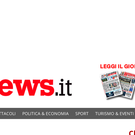
TTACOLI
POLITICA & ECONOMIA
SPORT
TURISMO & EVENTI
C