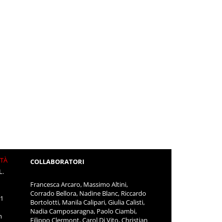
ITÀ
COLLABORATORI
L.
Francesca Arcaro, Massimo Altini,
Corrado Bellora, Nadine Blanc, Riccardo
11
Bortolotti, Manila Calipari, Giulia Calisti,
Nadia Camposaragna, Paolo Ciambi,
m
Filippo Clermont, Carol Di Vito, Christian