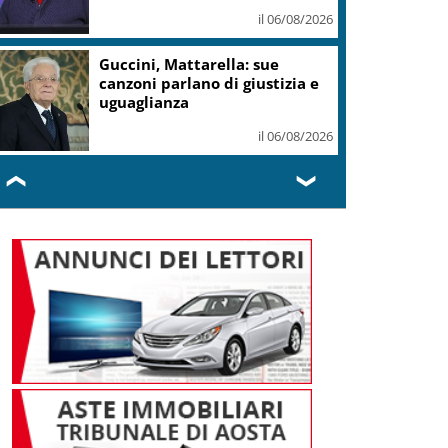
Toronto e Montreal
il 06/08/2026
Calcio, Uefa contro Infantino:
“Boicottiamo i tornei Fifa”
il 06/08/2026
❮
❯