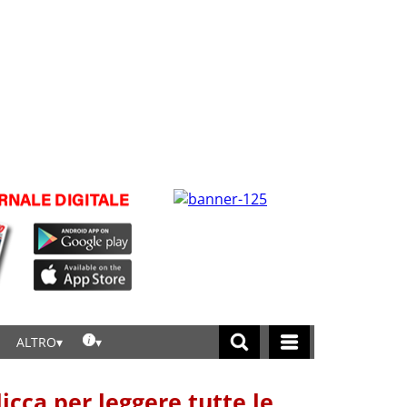
ALTRO
licca per leggere tutte le