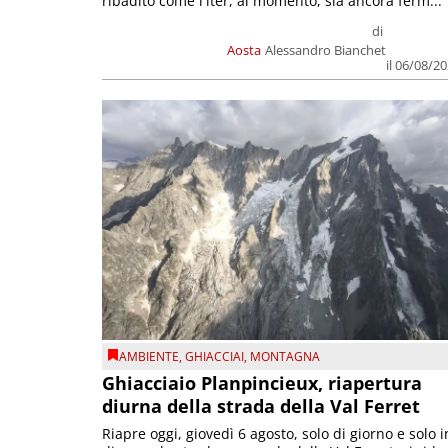
ribadito come l'iter, al momento, sia ancora ferm...
di
Aosta
Alessandro Bianchet
il 06/08/2
AMBIENTE
,
GHIACCIAI
,
MONTAGNA
Ghiacciaio Planpincieux, riapertura
diurna della strada della Val Ferret
Riapre oggi, giovedì 6 agosto, solo di giorno e solo i