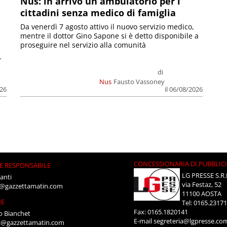
Nus: in arrivo un ambulatorio per i
cittadini senza medico di famiglia
Da venerdì 7 agosto attivo il nuovo servizio medico,
mentre il dottor Gino Sapone si è detto disponibile a
proseguire nel servizio alla comunità
.
di
Nus
Fausto Vassoney
026
il 06/08/2026
CONCESSIONARIA DI PUBBLIC
E RESPONSABILE
LG PRESSE S.R.
anti
via Festaz, 52
i@gazzettamatin.com
11100 AOSTA
NE
Tel: 0165.2317
Fax: 0165.1820141
o Bianchet
E-mail
segreteria@lgpresse.co
t@gazzettamatin.com