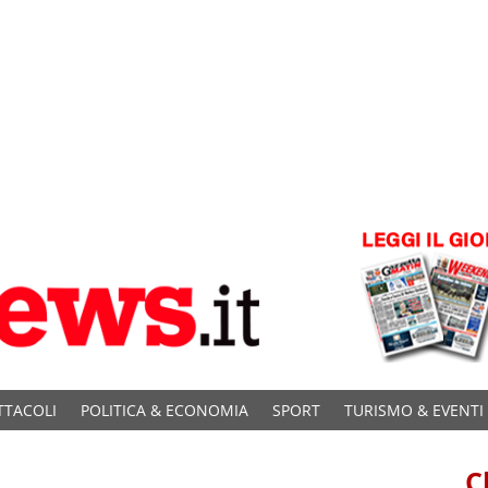
TTACOLI
POLITICA & ECONOMIA
SPORT
TURISMO & EVENTI
C