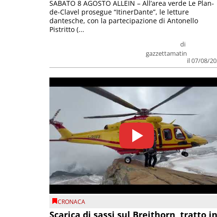
SABATO 8 AGOSTO ALLEIN – All’area verde Le Plan-
de-Clavel prosegue “ItinerDante”, le letture
dantesche, con la partecipazione di Antonello
Pistritto (...
di
gazzettamatin
il 07/08/2
CRONACA
Scarica di sassi sul Breithorn, tratto i