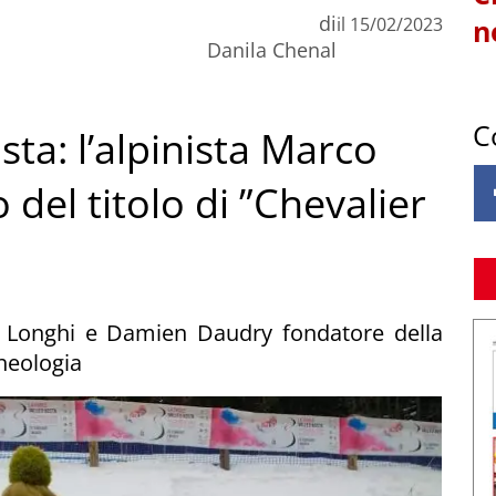
di
il
15/02/2023
n
Danila Chenal
C
sta: l’alpinista Marco
del titolo di ”Chevalier
ico Longhi e Damien Daudry fondatore della
cheologia