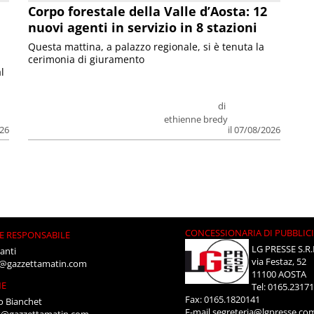
Corpo forestale della Valle d’Aosta: 12
nuovi agenti in servizio in 8 stazioni
Questa mattina, a palazzo regionale, si è tenuta la
cerimonia di giuramento
l
di
ethienne bredy
026
il 07/08/2026
CONCESSIONARIA DI PUBBLIC
E RESPONSABILE
LG PRESSE S.R.
anti
via Festaz, 52
i@gazzettamatin.com
11100 AOSTA
NE
Tel: 0165.2317
Fax: 0165.1820141
o Bianchet
E-mail
segreteria@lgpresse.co