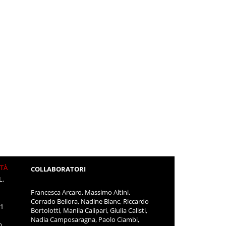
ITÀ
COLLABORATORI
L.
Francesca Arcaro, Massimo Altini,
Corrado Bellora, Nadine Blanc, Riccardo
11
Bortolotti, Manila Calipari, Giulia Calisti,
Nadia Camposaragna, Paolo Ciambi,
m