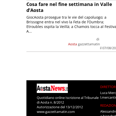
Cosa fare nel fine settimana in Valle
d’Aosta
GiocAosta prosegue tra le vie del capoluogo; a
Brissogne entra nel vivo la Feta de l’Oumbra;
Etroubles ospita la Veillà; a Chamois tocca al Festiva
A...
di
Aosta
gazzettamatin
il 07/08/2
DIRETTOR
Luca Merc
l.mercant
Quotidiano online Iscrizione al Tribunale
di Aosta n. 8/2012
REDAZIO
Autorizzazione del 13/12/2012
Alessandr
www.gazzettamatin.com