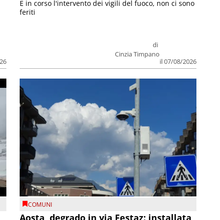
E in corso l'intervento dei vigili del fuoco, non ci sono
feriti
di
Cinzia Timpano
026
il 07/08/2026
COMUNI
n
Aosta, degrado in via Festaz: installata