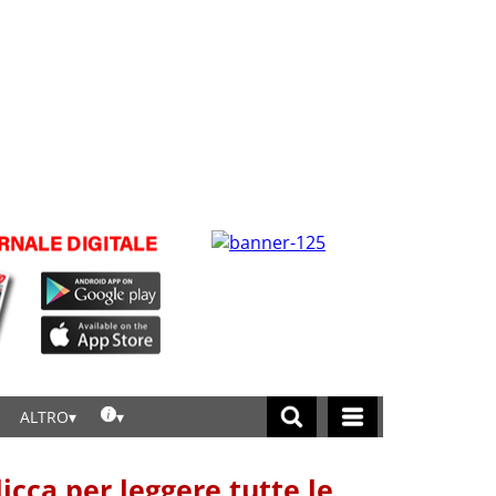
ALTRO
licca per leggere tutte le