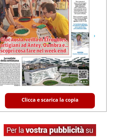
Clicca e scarica la copia