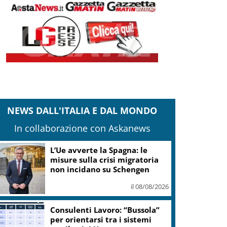
NEWS DALL'ITALIA E DAL MONDO
In collaborazione con Askanews
“Frantoi Aperti in Umbria
2026”: cinque weekend per
l’olio nuovo
il 08/08/2026
Il pallone della “Mano de Dios”
all’asta per oltre 10 milioni