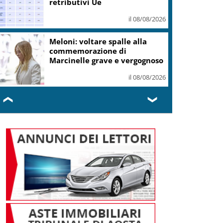
dollari
il 08/08/2026
Roma, Card. Reina su Spin
Time: sbagliato archiviare
tutto con sgombero
il 08/08/2026
❮
❯