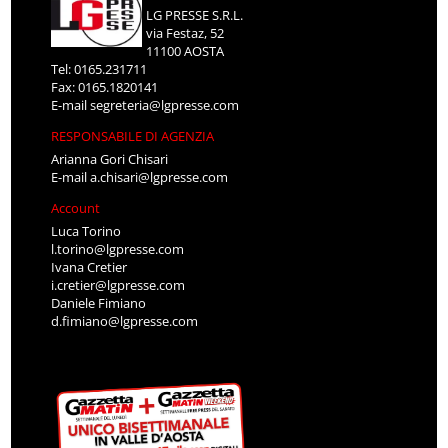
LG PRESSE S.R.L.
via Festaz, 52
11100 AOSTA
Tel: 0165.231711
Fax: 0165.1820141
E-mail
segreteria@lgpresse.com
RESPONSABILE DI AGENZIA
Arianna Gori Chisari
E-mail
a.chisari@lgpresse.com
Account
Luca Torino
l.torino@lgpresse.com
Ivana Cretier
i.cretier@lgpresse.com
Daniele Fimiano
d.fimiano@lgpresse.com