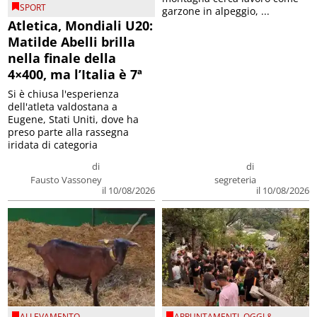
SPORT
garzone in alpeggio, ...
Atletica, Mondiali U20:
Matilde Abelli brilla
nella finale della
4×400, ma l’Italia è 7ª
Si è chiusa l'esperienza
dell'atleta valdostana a
Eugene, Stati Uniti, dove ha
preso parte alla rassegna
iridata di categoria
di
di
Fausto Vassoney
segreteria
il 10/08/2026
il 10/08/2026
ALLEVAMENTO
APPUNTAMENTI
,
OGGI &