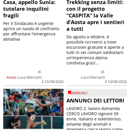
Casa, appello Sunia:
Trekking senza limiti:
tutelare inquilini
con il progetto
fragili
“CASPITA” la Valle
d’Aosta apre i sentieri
Per il Sindacato è urgente
a tutti
aprire un tavolo di confronto
per affrontare l'emergenza
Da agosto a ottobre, è
abitativa
possibile iscriversi a nove
escursioni gratuite e aperte a
tutti in sei comuni valdostani:
un'esperienza alpina
condivisa grazi...
di
di
Aosta
Luca Mercanti
Luca Mercanti
il 10/08/2026
il 10/08/2026
ANNUNCI
ANNUNCI DEI LETTORI
LAVORO 2. lavoro domanda
CERCO LAVORO signore 59
enne, italiano e volenteroso,
amante degli animali e
montagna cerca lavoro come