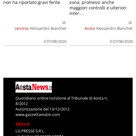
non ha riportato gravi ferite
zona; promessi anche
maggiori controlli e ulteriori
inter...
di
di
cervinia
Alessandro Bianchet
Aosta
Alessandro Bianchet
il 07/08/2026
il 07/08/2026
Quotidiano online Iscrizione al Tribunale di Aosta n.
8/2012
Autorizzazione del 13/12/2012
www.gazzettamatin.com
Editore
LG PRESSE S.R.L.