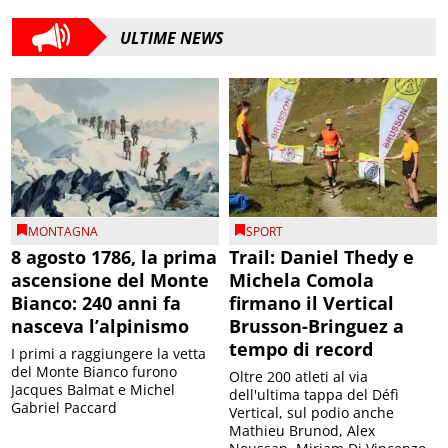
ULTIME NEWS
MONTAGNA
SPORT
8 agosto 1786, la prima
Trail: Daniel Thedy e
ascensione del Monte
Michela Comola
Bianco: 240 anni fa
firmano il Vertical
nasceva l’alpinismo
Brusson-Bringuez a
tempo di record
I primi a raggiungere la vetta
del Monte Bianco furono
Oltre 200 atleti al via
Jacques Balmat e Michel
dell'ultima tappa del Défì
Gabriel Paccard
Vertical, sul podio anche
Mathieu Brunod, Alex