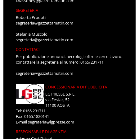
f.vassoney@gazzettamatin.com
SEGRETERIA
Roberta Prodoti
segreteria@gazzettamatin.com
Stefania Muscolo
segreteria@gazzettamatin.com
CONTATTACI
Per pubblicazione annunci, necrologi, offro e cerco lavoro,
contattare la segreteria al numero: 0165/231711
segreteria@gazzettamatin.com
CONCESSIONARIA DI PUBBLICITÀ
LG PRESSE S.R.L.
via Festaz, 52
11100 AOSTA
Tel: 0165.231711
Fax: 0165.1820141
E-mail
segreteria@lgpresse.com
RESPONSABILE DI AGENZIA
Arianna Gori Chisari