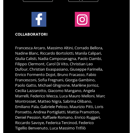
COLLABORATORI
Francesca Arcaro, Massimo Altini, Corrado Bellora,
Nadine Blanc, Riccardo Bortolotti, Manila Calipari,
Giulia Calisti, Nadia Camposaragna, Paolo Ciambi,
Filippo Clermont, Carol Di Vito, Christian Leo
Dufour, Christian Evaspasiano, Giuseppe Farinella,
Enrico Formento Dojot, Bruno Fracasso, Fabio
Francesconi, Sofia Fregnani, Giorgia Gambino,
Paolo Gatto, Michael Ghignone, Marlène Jorrioz,
Cecilia Lazzarotto, Giacomo Mangano, Angela
Marrelli, Federico Mecca, Luca Mauro Melloni, Marc
Montrosset, Matteo Nigra, Sabrina Olibano,
Emiliano Pala, Gabriele Peloso, Maurizio Pitti, Loris
Ponsetto, Andrea Portigliatti, Mattia Pramotton,
Deniel Pession, Raffaele Romano, Enrico Ruggeri,
Riccardo Savoye, Federica Tercinod, Federico
Tigellio Benvenuto, Luca Massimo Trifilò