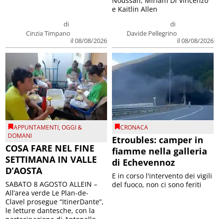
Noussan, Miriam Di Vincenzo
e Kaitlin Allen
di
di
Cinzia Timpano
Davide Pellegrino
il 08/08/2026
il 08/08/2026
APPUNTAMENTI
,
OGGI &
CRONACA
DOMANI
Etroubles: camper in
COSA FARE NEL FINE
fiamme nella galleria
SETTIMANA IN VALLE
di Echevennoz
D’AOSTA
E in corso l'intervento dei vigili
SABATO 8 AGOSTO ALLEIN –
del fuoco, non ci sono feriti
All’area verde Le Plan-de-
Clavel prosegue “ItinerDante”,
le letture dantesche, con la