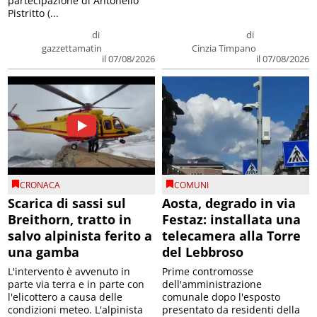
partecipazione di Antonello
Pistritto (...
di
di
gazzettamatin
Cinzia Timpano
il 07/08/2026
il 07/08/2026
CRONACA
COMUNI
Scarica di sassi sul
Aosta, degrado in via
Breithorn, tratto in
Festaz: installata una
salvo alpinista ferito a
telecamera alla Torre
una gamba
del Lebbroso
L'intervento è avvenuto in
Prime contromosse
parte via terra e in parte con
dell'amministrazione
l'elicottero a causa delle
comunale dopo l'esposto
condizioni meteo. L'alpinista
presentato da residenti della