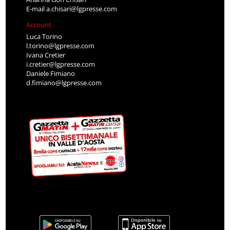
E-mail
a.chisari@lgpresse.com
Account
Luca Torino
l.torino@lgpresse.com
Ivana Cretier
i.cretier@lgpresse.com
Daniele Fimiano
d.fimiano@lgpresse.com