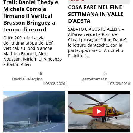
Trail: Daniel Thedy e
COSA FARE NEL FINE
Michela Comola
SETTIMANA IN VALLE
firmano il Vertical
D’AOSTA
Brusson-Bringuez a
tempo di record
SABATO 8 AGOSTO ALLEIN –
All’area verde Le Plan-de-
Oltre 200 atleti al via
Clavel prosegue “ItinerDante”,
dell'ultima tappa del Défì
le letture dantesche, con la
Vertical, sul podio anche
partecipazione di Antonello
Mathieu Brunod, Alex
Pistritto (...
Noussan, Miriam Di Vincenzo
e Kaitlin Allen
di
di
Davide Pellegrino
gazzettamatin
il 08/08/2026
il 07/08/2026