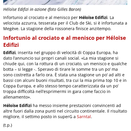
Héloïse Edifizi in azione (foto Gilles Baron)
Infortunio al crociato e al menisco per
Héloïse Edifizi
. La
velocista azzurra, tesserata per il Club de Ski, si è infortunata a
Megève. La stagione della rossonera finisce anzitempo.
Infortunio al crociato e al menisco per Héloïse
Edifizi
Edifizi
, inserita nel gruppo di velocità di Coppa Europa, ha
dato l’annuncio sui propri canali social. «La mia stagione si
chiude qui, con la rottura di un crociato, un menisco e qualche
botta – si legge -. Speravo di tirare le somme tra un po’ ma
sono costretta a farlo ora. È stata una stagione un po’ ad alti e
bassi con alcuni buoni risultati, tra cui la mia prima top 10 e in
Coppa Europa, e allo stesso tempo caratterizzata da un po’
troppa difficoltà nell’esprimermi in gara come faccio in
allenamento».
Héloïse Edifizi
ha messo insieme prestazioni convincenti ad
altre fuori dalla zona punti nel circuito continentale. Il risultato
migliore, il settimo posto in superG a
Sarntal
.
(t.p.)