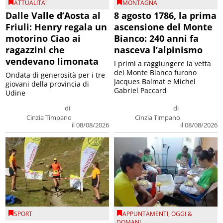
ATTUALITA'
MONTAGNA
Dalle Valle d’Aosta al
8 agosto 1786, la prima
Friuli: Henry regala un
ascensione del Monte
motorino Ciao ai
Bianco: 240 anni fa
ragazzini che
nasceva l’alpinismo
vendevano limonata
I primi a raggiungere la vetta
del Monte Bianco furono
Ondata di generosità per i tre
Jacques Balmat e Michel
giovani della provincia di
Gabriel Paccard
Udine
di
di
Cinzia Timpano
Cinzia Timpano
il 08/08/2026
il 08/08/2026
SPORT
APPUNTAMENTI
,
OGGI &
DOMANI