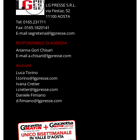
LG PRESSE S.R.L.
via Festaz, 52
11100 AOSTA
Tel: 0165.231711
Fax: 0165.1820141
E-mail
segreteria@lgpresse.com
RESPONSABILE DI AGENZIA
Arianna Gori Chisari
E-mail
a.chisari@lgpresse.com
Account
Luca Torino
l.torino@lgpresse.com
Ivana Cretier
i.cretier@lgpresse.com
Daniele Fimiano
d.fimiano@lgpresse.com