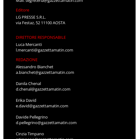
Mail:
segreteria@gazzettamatin.com
Editore
LG PRESSE S.R.L.
via Festaz, 52 11100 AOSTA
DIRETTORE RESPONSABILE
Luca Mercanti
l.mercanti@gazzettamatin.com
REDAZIONE
Alessandro Bianchet
a.bianchet@gazzettamatin.com
Danila Chenal
d.chenal@gazzettamatin.com
Erika David
e.david@gazzettamatin.com
Davide Pellegrino
d.pellegrino@gazzettamatin.com
Cinzia Timpano