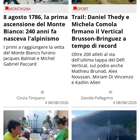
MONTAGNA
SPORT
8 agosto 1786, la prima
Trail: Daniel Thedy e
ascensione del Monte
Michela Comola
Bianco: 240 anni fa
firmano il Vertical
nasceva l’alpinismo
Brusson-Bringuez a
tempo di record
I primi a raggiungere la vetta
del Monte Bianco furono
Oltre 200 atleti al via
Jacques Balmat e Michel
dell'ultima tappa del Défì
Gabriel Paccard
Vertical, sul podio anche
Mathieu Brunod, Alex
Noussan, Miriam Di Vincenzo
e Kaitlin Allen
di
di
Cinzia Timpano
Davide Pellegrino
il 08/08/2026
il 08/08/2026