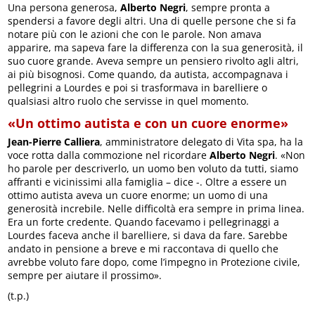
Una persona generosa,
Alberto Negri
, sempre pronta a
spendersi a favore degli altri. Una di quelle persone che si fa
notare più con le azioni che con le parole. Non amava
apparire, ma sapeva fare la differenza con la sua generosità, il
suo cuore grande. Aveva sempre un pensiero rivolto agli altri,
ai più bisognosi. Come quando, da autista, accompagnava i
pellegrini a Lourdes e poi si trasformava in barelliere o
qualsiasi altro ruolo che servisse in quel momento.
«Un ottimo autista e con un cuore enorme»
Jean-Pierre Calliera
, amministratore delegato di Vita spa, ha la
voce rotta dalla commozione nel ricordare
Alberto Negri
. «Non
ho parole per descriverlo, un uomo ben voluto da tutti, siamo
affranti e vicinissimi alla famiglia – dice -. Oltre a essere un
ottimo autista aveva un cuore enorme; un uomo di una
generosità increbile. Nelle difficoltà era sempre in prima linea.
Era un forte credente. Quando facevamo i pellegrinaggi a
Lourdes faceva anche il barelliere, si dava da fare. Sarebbe
andato in pensione a breve e mi raccontava di quello che
avrebbe voluto fare dopo, come l’impegno in Protezione civile,
sempre per aiutare il prossimo».
(t.p.)