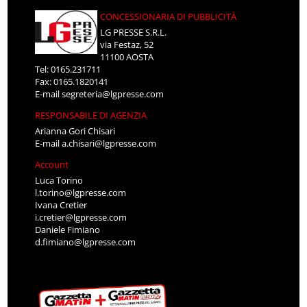
CONCESSIONARIA DI PUBBLICITÀ
LG PRESSE S.R.L.
via Festaz, 52
11100 AOSTA
Tel: 0165.231711
Fax: 0165.1820141
E-mail
segreteria@lgpresse.com
RESPONSABILE DI AGENZIA
Arianna Gori Chisari
E-mail
a.chisari@lgpresse.com
Account
Luca Torino
l.torino@lgpresse.com
Ivana Cretier
i.cretier@lgpresse.com
Daniele Fimiano
d.fimiano@lgpresse.com