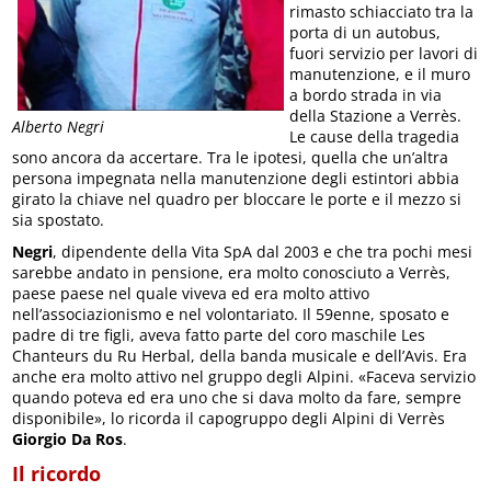
rimasto schiacciato tra la
porta di un autobus,
fuori servizio per lavori di
manutenzione, e il muro
a bordo strada in via
della Stazione a Verrès.
Alberto Negri
Le cause della tragedia
sono ancora da accertare. Tra le ipotesi, quella che un’altra
persona impegnata nella manutenzione degli estintori abbia
girato la chiave nel quadro per bloccare le porte e il mezzo si
sia spostato.
Negri
, dipendente della Vita SpA dal 2003 e che tra pochi mesi
sarebbe andato in pensione, era molto conosciuto a Verrès,
paese paese nel quale viveva ed era molto attivo
nell’associazionismo e nel volontariato. Il 59enne, sposato e
padre di tre figli, aveva fatto parte del coro maschile Les
Chanteurs du Ru Herbal, della banda musicale e dell’Avis. Era
anche era molto attivo nel gruppo degli Alpini. «Faceva servizio
quando poteva ed era uno che si dava molto da fare, sempre
disponibile», lo ricorda il capogruppo degli Alpini di Verrès
Giorgio Da Ros
.
Il ricordo