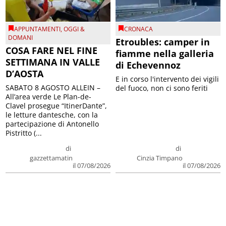
APPUNTAMENTI
,
OGGI &
CRONACA
DOMANI
Etroubles: camper in
COSA FARE NEL FINE
fiamme nella galleria
SETTIMANA IN VALLE
di Echevennoz
D’AOSTA
E in corso l'intervento dei vigili
SABATO 8 AGOSTO ALLEIN –
del fuoco, non ci sono feriti
All’area verde Le Plan-de-
Clavel prosegue “ItinerDante”,
le letture dantesche, con la
partecipazione di Antonello
Pistritto (...
di
di
gazzettamatin
Cinzia Timpano
il 07/08/2026
il 07/08/2026