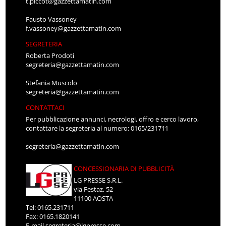
t.piccot@gazzettamatin.com
Fausto Vassoney
f.vassoney@gazzettamatin.com
SEGRETERIA
Roberta Prodoti
segreteria@gazzettamatin.com
Stefania Muscolo
segreteria@gazzettamatin.com
CONTATTACI
Per pubblicazione annunci, necrologi, offro e cerco lavoro,
contattare la segreteria al numero: 0165/231711
segreteria@gazzettamatin.com
CONCESSIONARIA DI PUBBLICITÀ
LG PRESSE S.R.L.
via Festaz, 52
11100 AOSTA
Tel: 0165.231711
Fax: 0165.1820141
E-mail
segreteria@lgpresse.com