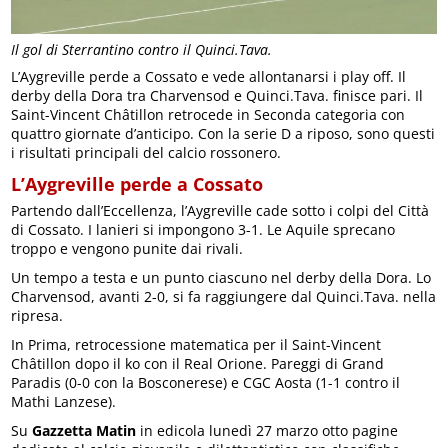
Il gol di Sterrantino contro il Quinci.Tava.
L’Aygreville perde a Cossato e vede allontanarsi i play off. Il
derby della Dora tra Charvensod e Quinci.Tava. finisce pari. Il
Saint-Vincent Châtillon retrocede in Seconda categoria con
quattro giornate d’anticipo. Con la serie D a riposo, sono questi
i risultati principali del calcio rossonero.
L’Aygreville perde a Cossato
Partendo dall’Eccellenza, l’Aygreville cade sotto i colpi del Città
di Cossato. I lanieri si impongono 3-1. Le Aquile sprecano
troppo e vengono punite dai rivali.
Un tempo a testa e un punto ciascuno nel derby della Dora. Lo
Charvensod, avanti 2-0, si fa raggiungere dal Quinci.Tava. nella
ripresa.
In Prima, retrocessione matematica per il Saint-Vincent
Châtillon dopo il ko con il Real Orione. Pareggi di Grand
Paradis (0-0 con la Bosconerese) e CGC Aosta (1-1 contro il
Mathi Lanzese).
Su
Gazzetta Matin
in edicola lunedì 27 marzo otto pagine