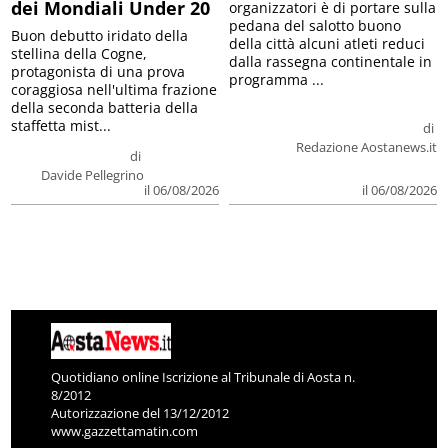
dei Mondiali Under 20
organizzatori è di portare sulla
pedana del salotto buono
Buon debutto iridato della
della città alcuni atleti reduci
stellina della Cogne,
dalla rassegna continentale in
protagonista di una prova
programma ...
coraggiosa nell'ultima frazione
della seconda batteria della
staffetta mist...
di
Redazione Aostanews.it
di
Davide Pellegrino
il 06/08/2026
il 06/08/2026
Quotidiano online Iscrizione al Tribunale di Aosta n.
8/2012
Autorizzazione del 13/12/2012
www.gazzettamatin.com