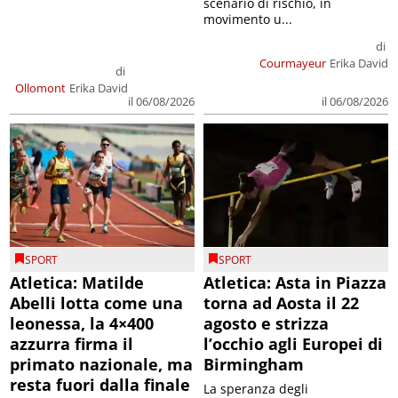
scenario di rischio, in
movimento u...
di
Courmayeur
Erika David
di
Ollomont
Erika David
il 06/08/2026
il 06/08/2026
SPORT
SPORT
Atletica: Matilde
Atletica: Asta in Piazza
Abelli lotta come una
torna ad Aosta il 22
leonessa, la 4×400
agosto e strizza
azzurra firma il
l’occhio agli Europei di
primato nazionale, ma
Birmingham
resta fuori dalla finale
La speranza degli