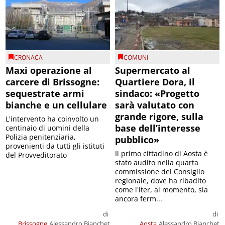
CRONACA
COMUNI
Maxi operazione al
Supermercato al
carcere di Brissogne:
Quartiere Dora, il
sequestrate armi
sindaco: «Progetto
bianche e un cellulare
sarà valutato con
grande rigore, sulla
L'intervento ha coinvolto un
base dell’interesse
centinaio di uomini della
Polizia penitenziaria,
pubblico»
provenienti da tutti gli istituti
Il primo cittadino di Aosta è
del Provveditorato
stato audito nella quarta
commissione del Consiglio
regionale, dove ha ribadito
come l'iter, al momento, sia
ancora ferm...
di
di
Brissogne
Alessandro Bianchet
Aosta
Alessandro Bianchet