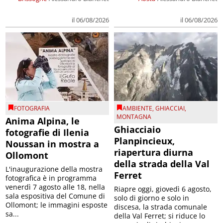
il 06/08/2026
il 06/08/2026
FOTOGRAFIA
AMBIENTE
,
GHIACCIAI
,
MONTAGNA
Anima Alpina, le
Ghiacciaio
fotografie di Ilenia
Planpincieux,
Noussan in mostra a
riapertura diurna
Ollomont
della strada della Val
L'inaugurazione della mostra
Ferret
fotografica è in programma
venerdì 7 agosto alle 18, nella
Riapre oggi, giovedì 6 agosto,
sala espositiva del Comune di
solo di giorno e solo in
Ollomont; le immagini esposte
discesa, la strada comunale
sa...
della Val Ferret; si riduce lo