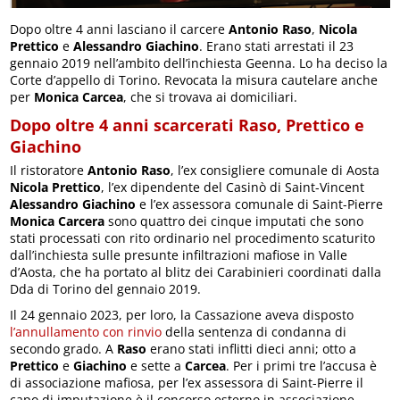
Dopo oltre 4 anni lasciano il carcere
Antonio Raso
,
Nicola
Prettico
e
Alessandro Giachino
. Erano stati arrestati il 23
gennaio 2019 nell’ambito dell’inchiesta Geenna. Lo ha deciso la
Corte d’appello di Torino. Revocata la misura cautelare anche
per
Monica Carcea
, che si trovava ai domiciliari.
Dopo oltre 4 anni scarcerati Raso, Prettico e
Giachino
Il ristoratore
Antonio Raso
, l’ex consigliere comunale di Aosta
Nicola Prettico
, l’ex dipendente del Casinò di Saint-Vincent
Alessandro Giachino
e l’ex assessora comunale di Saint-Pierre
Monica Carcera
sono quattro dei cinque imputati che sono
stati processati con rito ordinario nel procedimento scaturito
dall’inchiesta sulle presunte infiltrazioni mafiose in Valle
d’Aosta, che ha portato al blitz dei Carabinieri coordinati dalla
Dda di Torino del gennaio 2019.
Il 24 gennaio 2023, per loro, la Cassazione aveva disposto
l’annullamento con rinvio
della sentenza di condanna di
secondo grado. A
Raso
erano stati inflitti dieci anni; otto a
Prettico
e
Giachino
e sette a
Carcea
. Per i primi tre l’accusa è
di associazione mafiosa, per l’ex assessora di Saint-Pierre il
capo di imputazione è il concorso esterno in associazione