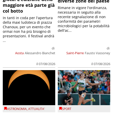
diverse zone del paese
maggiore età parte già
Rimane in vigore l'ordinanza,
col botto
necessaria in seguito alla
recente segnalazione di non
In tanti in coda per l'apertura
conformità dei parametri
della maxi ludoteca di piazza
microbiologici per la potabilità
Chanoux, per un evento che
dell'ac...
ormai non ha più bisogno di
presentazioni. Il festival andrà
...
di
di
Aosta
Alessandro Bianchet
Saint-Pierre
Fausto Vassoney
il 07/08/2026
il 07/08/2026
ASTRONOMIA
,
ATTUALITA'
SPORT