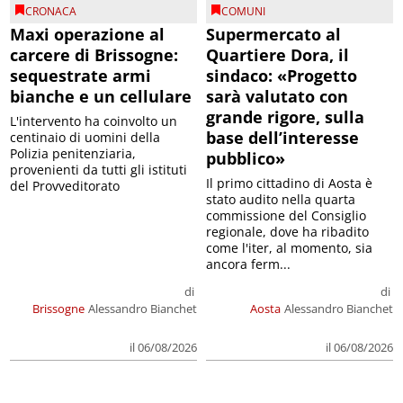
CRONACA
COMUNI
Maxi operazione al
Supermercato al
carcere di Brissogne:
Quartiere Dora, il
sequestrate armi
sindaco: «Progetto
bianche e un cellulare
sarà valutato con
grande rigore, sulla
L'intervento ha coinvolto un
base dell’interesse
centinaio di uomini della
Polizia penitenziaria,
pubblico»
provenienti da tutti gli istituti
Il primo cittadino di Aosta è
del Provveditorato
stato audito nella quarta
commissione del Consiglio
regionale, dove ha ribadito
come l'iter, al momento, sia
ancora ferm...
di
di
Brissogne
Alessandro Bianchet
Aosta
Alessandro Bianchet
il 06/08/2026
il 06/08/2026