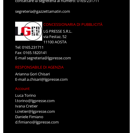
contattare la segreteria al numero: 0165/231711
segreteria@gazzettamatin.com
CONCESSIONARIA DI PUBBLICITÀ
LG PRESSE S.R.L.
via Festaz, 52
11100 AOSTA
Tel: 0165.231711
Fax: 0165.1820141
E-mail
segreteria@lgpresse.com
RESPONSABILE DI AGENZIA
Arianna Gori Chisari
E-mail
a.chisari@lgpresse.com
Account
Luca Torino
l.torino@lgpresse.com
Ivana Cretier
i.cretier@lgpresse.com
Daniele Fimiano
d.fimiano@lgpresse.com