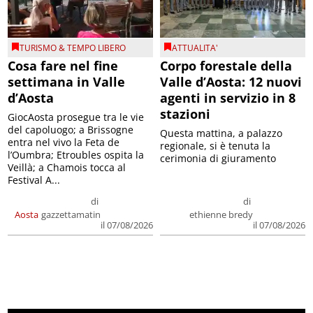
TURISMO & TEMPO LIBERO
ATTUALITA'
Cosa fare nel fine
Corpo forestale della
settimana in Valle
Valle d’Aosta: 12 nuovi
d’Aosta
agenti in servizio in 8
stazioni
GiocAosta prosegue tra le vie
del capoluogo; a Brissogne
Questa mattina, a palazzo
entra nel vivo la Feta de
regionale, si è tenuta la
l’Oumbra; Etroubles ospita la
cerimonia di giuramento
Veillà; a Chamois tocca al
Festival A...
di
di
Aosta
gazzettamatin
ethienne bredy
il 07/08/2026
il 07/08/2026