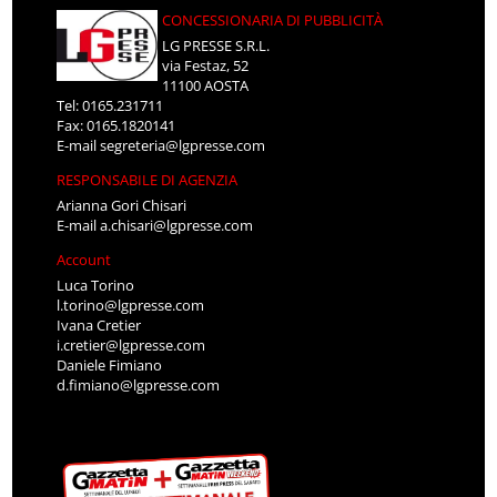
CONCESSIONARIA DI PUBBLICITÀ
LG PRESSE S.R.L.
via Festaz, 52
11100 AOSTA
Tel: 0165.231711
Fax: 0165.1820141
E-mail
segreteria@lgpresse.com
RESPONSABILE DI AGENZIA
Arianna Gori Chisari
E-mail
a.chisari@lgpresse.com
Account
Luca Torino
l.torino@lgpresse.com
Ivana Cretier
i.cretier@lgpresse.com
Daniele Fimiano
d.fimiano@lgpresse.com