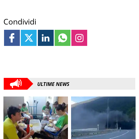
Condividi
ULTIME NEWS