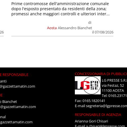
Prime contromosse dell'amministrazione comunale
dopo l'esposto presentato da residenti della zona;
promessi anche maggiori controlli e ulteriori inter...
di
Aosta
Alessandro Bianchet
026
il 07/08/2026
CONCESSIONARIA DI PUBBLIC
E RESPONSABILE
LG PRESSE S.R.
anti
via Festaz, 52
i@gazzettamatin.com
11100 AOSTA
NE
Tel: 0165.2317
Fax: 0165.1820141
o Bianchet
E-mail
segreteria@lgpresse.co
t@gazzettamatin.com
RESPONSABILE DI AGENZIA
enal
Arianna Gori Chisari
gazzettamatin.com
E-mail
a.chisari@lgpresse.com