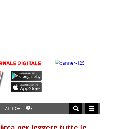
ALTRO
licca per leggere tutte le