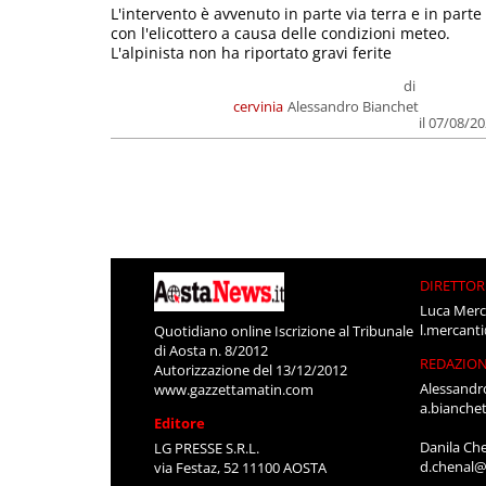
L'intervento è avvenuto in parte via terra e in parte
con l'elicottero a causa delle condizioni meteo.
L'alpinista non ha riportato gravi ferite
di
cervinia
Alessandro Bianchet
il 07/08/2
DIRETTOR
Luca Merc
l.mercant
Quotidiano online Iscrizione al Tribunale
di Aosta n. 8/2012
REDAZIO
Autorizzazione del 13/12/2012
Alessandr
www.gazzettamatin.com
a.bianche
Editore
Danila Ch
LG PRESSE S.R.L.
d.chenal@
via Festaz, 52 11100 AOSTA