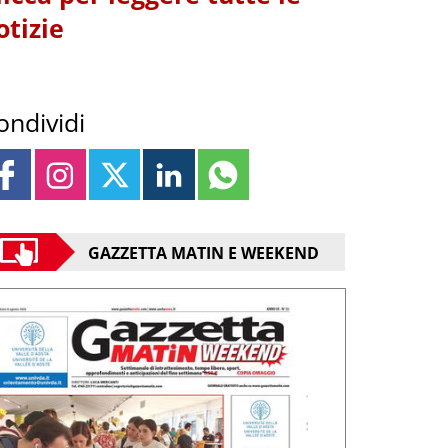
otizie
ondividi
GAZZETTA MATIN E WEEKEND