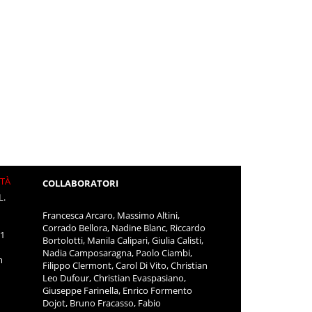
ITÀ
COLLABORATORI
L.
Francesca Arcaro, Massimo Altini,
Corrado Bellora, Nadine Blanc, Riccardo
11
Bortolotti, Manila Calipari, Giulia Calisti,
Nadia Camposaragna, Paolo Ciambi,
m
Filippo Clermont, Carol Di Vito, Christian
Leo Dufour, Christian Evaspasiano,
Giuseppe Farinella, Enrico Formento
Dojot, Bruno Fracasso, Fabio