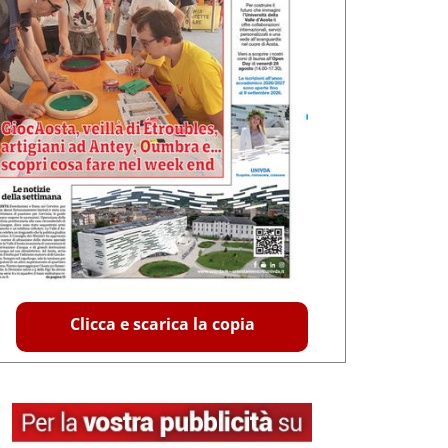
Clicca e scarica la copia