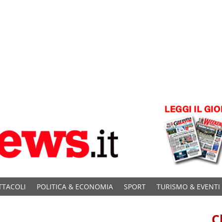
TTACOLI
POLITICA & ECONOMIA
SPORT
TURISMO & EVENTI
C