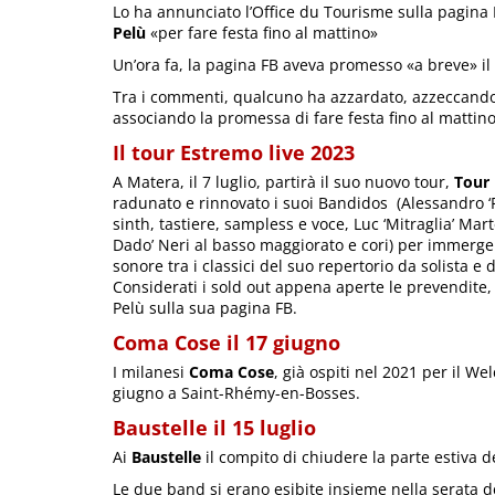
Lo ha annunciato l’Office du Tourisme sulla pagina
Pelù
«per fare festa fino al mattino»
Un’ora fa, la pagina FB aveva promesso «a breve» il 
Tra i commenti, qualcuno ha azzardato, azzeccando,
associando la promessa di fare festa fino al mattino 
Il tour Estremo live 2023
A Matera, il 7 luglio, partirà il suo nuovo tour,
Tour 
radunato e rinnovato i suoi Bandidos (Alessandro ‘Fi
sinth, tastiere, sampless e voce, Luc ‘Mitraglia’ Mart
Dado’ Neri al basso maggiorato e cori) per immergere
sonore tra i classici del suo repertorio da solista e 
Considerati i sold out appena aperte le prevendite,
Pelù sulla sua pagina FB.
Coma Cose il 17 giugno
I milanesi
Coma Cose
, già ospiti nel 2021 per il 
giugno a Saint-Rhémy-en-Bosses.
Baustelle il 15 luglio
Ai
Baustelle
il compito di chiudere la parte estiva de
Le due band si erano esibite insieme nella serata de