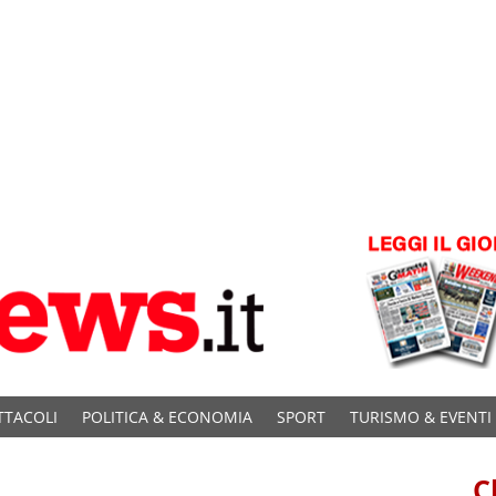
TTACOLI
POLITICA & ECONOMIA
SPORT
TURISMO & EVENTI
C