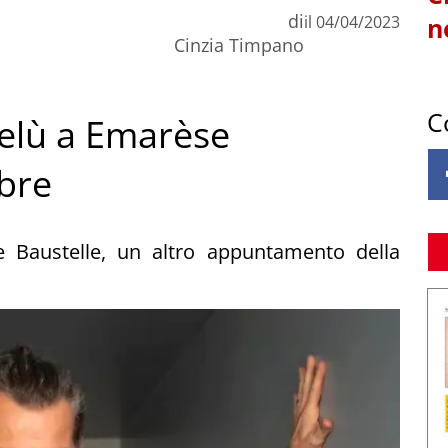
di
il
04/04/2023
n
Cinzia Timpano
C
Pelù a Emarèse
bre
Baustelle, un altro appuntamento della