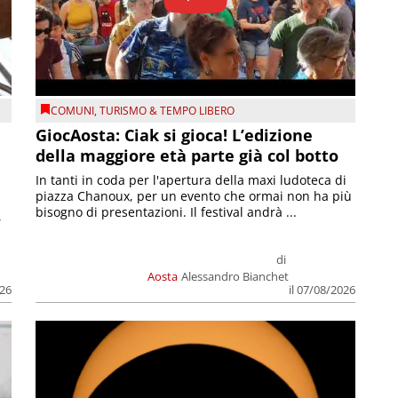
COMUNI
,
TURISMO & TEMPO LIBERO
GiocAosta: Ciak si gioca! L’edizione
della maggiore età parte già col botto
In tanti in coda per l'apertura della maxi ludoteca di
piazza Chanoux, per un evento che ormai non ha più
bisogno di presentazioni. Il festival andrà ...
,
di
Aosta
Alessandro Bianchet
026
il 07/08/2026