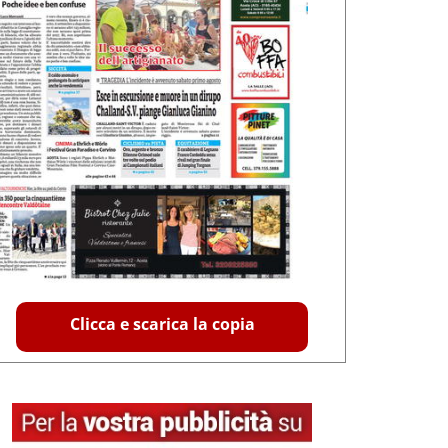
Clicca e scarica la copia