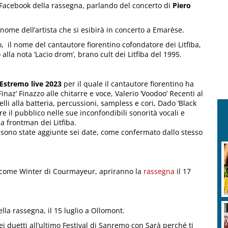
 Facebook della rassegna, parlando del concerto di
Piero
nome dell’artista che si esibirà in concerto a Emarèse.
 il nome del cantautore fiorentino cofondatore dei Litfiba,
alla nota ‘Lacio drom’, brano cult dei Litfiba del 1995.
Estremo live 2023
per il quale il cantautore fiorentino ha
naz’ Finazzo alle chitarre e voce, Valerio ‘Voodoo’ Recenti al
elli alla batteria, percussioni, sampless e cori, Dado ‘Black
 il pubblico nelle sue inconfondibili sonorità vocali e
da frontman dei Litfiba.
 sono state aggiunte sei date, come confermato dallo stesso
Welcome Winter di Courmayeur, apriranno la
rassegna
il 17
lla rassegna, il 15 luglio a Ollomont.
i duetti all’ultimo Festival di Sanremo con Sarà perché ti