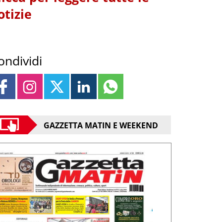
otizie
ondividi
GAZZETTA MATIN E WEEKEND