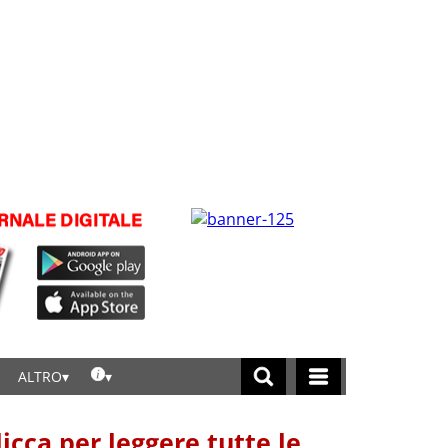
ALTRO
licca per leggere tutte le