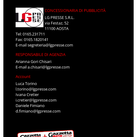
CONCESSIONARIA DI PUBBLICITÀ
LG PRESSE S.R.L.
via Festaz, 52
11100 AOSTA
Tel: 0165.231711
Fax: 0165.1820141
E-mail
segreteria@lgpresse.com
RESPONSABILE DI AGENZIA
Arianna Gori Chisari
E-mail
a.chisari@lgpresse.com
Account
Luca Torino
l.torino@lgpresse.com
Ivana Cretier
i.cretier@lgpresse.com
Daniele Fimiano
d.fimiano@lgpresse.com