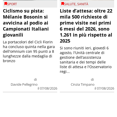
SPORT
SALUTE
,
SANITÀ
Ciclismo su pista:
Liste d’attesa: oltre 22
Mélanie Bosonin si
mila 500 richieste di
avvicina al podio ai
prime visite nei primi
Campionati Italiani
6 mesi del 2026, sono
giovanili
1.261 in più rispetto al
2025
La portacolori del Cicli Fiorin
ha concluso quinta nella gara
Si sono riuniti ieri, giovedì 6
dell'omnium con 95 punti a 8
agosto, l'Unità centrale di
lunghezze dalla medaglia di
gestione dell’assistenza
bronzo
sanitaria e dei tempi delle
liste di attesa e l'Osservatorio
regi...
di
di
Davide Pellegrino
Cinzia Timpano
il 07/08/2026
il 07/08/2026