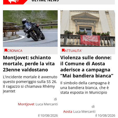
CRONACA
ATTUALITA'
Montjovet: schianto
Violenza sulle donne:
mortale, perde la vita
il Comune di Aosta
23enne valdostano
aderisce a campagna
“Mai bandiera bianca”
L'incidente mortale è avvenuto
questo pomeriggio sulla SS 26.
Il simbolo della campagna è
Il ragazzo si chiamava Rhémy
una bandiera bianca, che è
Jeantet
stata esposta in Municipio
di
Montjovet
Luca Mercanti
di
Aosta
Luca Mercanti
il 10/08/2026
il 10/08/2026