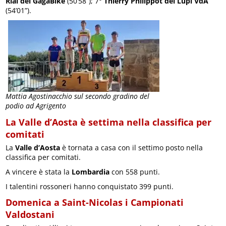
Rial del GagaBike
(50’58”); 7°
Thierry Philippot dei Lupi VdA
(54’01”).
Mattia Agostinacchio sul secondo gradino del
podio ad Agrigento
La Valle d’Aosta è settima nella classifica per
comitati
La
Valle d’Aosta
è tornata a casa con il settimo posto nella
classifica per comitati.
A vincere è stata la
Lombardia
con 558 punti.
I talentini rossoneri hanno conquistato 399 punti.
Domenica a Saint-Nicolas i Campionati
Valdostani