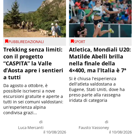
PUBBLIREDAZIONALI
SPORT
Trekking senza limiti:
Atletica, Mondiali U20:
con il progetto
Matilde Abelli brilla
“CASPITA” la Valle
nella finale della
d’Aosta apre i sentieri
4×400, ma l’Italia è 7ª
a tutti
Si è chiusa l'esperienza
dell'atleta valdostana a
Da agosto a ottobre, è
Eugene, Stati Uniti, dove ha
possibile iscriversi a nove
preso parte alla rassegna
escursioni gratuite e aperte a
iridata di categoria
tutti in sei comuni valdostani:
un'esperienza alpina
condivisa grazi...
di
di
Luca Mercanti
Fausto Vassoney
il 10/08/2026
il 10/08/2026