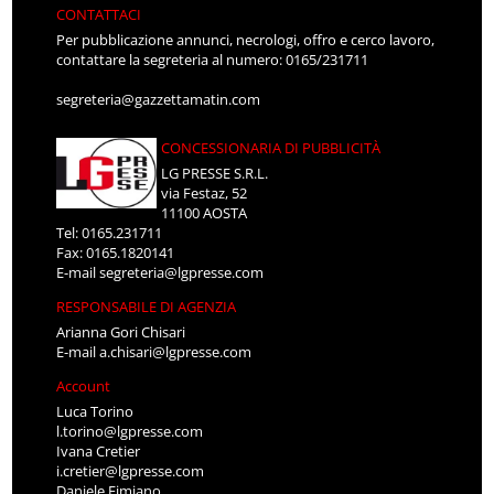
CONTATTACI
Per pubblicazione annunci, necrologi, offro e cerco lavoro,
contattare la segreteria al numero: 0165/231711
segreteria@gazzettamatin.com
CONCESSIONARIA DI PUBBLICITÀ
LG PRESSE S.R.L.
via Festaz, 52
11100 AOSTA
Tel: 0165.231711
Fax: 0165.1820141
E-mail
segreteria@lgpresse.com
RESPONSABILE DI AGENZIA
Arianna Gori Chisari
E-mail
a.chisari@lgpresse.com
Account
Luca Torino
l.torino@lgpresse.com
Ivana Cretier
i.cretier@lgpresse.com
Daniele Fimiano